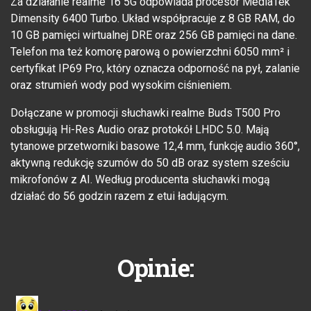
Za działanie realme 16 5G odpowiada procesor MediaTek
Dimensity 6400 Turbo. Układ współpracuje z 8 GB RAM, do
10 GB pamięci wirtualnej DRE oraz 256 GB pamięci na dane.
Telefon ma też komorę parową o powierzchni 6050 mm² i
certyfikat IP69 Pro, który oznacza odporność na pył, zalanie
oraz strumień wody pod wysokim ciśnieniem.
Dołączane w promocji słuchawki realme Buds T500 Pro
obsługują Hi-Res Audio oraz protokół LHDC 5.0. Mają
tytanowe przetworniki basowe 12,4 mm, funkcję audio 360°,
aktywną redukcję szumów do 50 dB oraz system sześciu
mikrofonów z AI. Według producenta słuchawki mogą
działać do 56 godzin razem z etui ładującym.
Opinie: