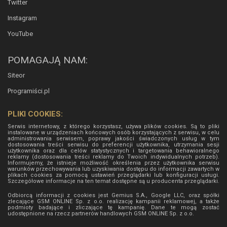
Twitter
Instagram
YouTube
POMAGAJĄ NAM:
Siteor
Programiści.pl
PLIKI COOKIES:
Serwis internetowy, z którego korzystasz, używa plików cookies. Są to pliki
instalowane w urządzeniach końcowych osób korzystających z serwisu, w celu
administrowania serwisem, poprawy jakości świadczonych usług w tym
dostosowania treści serwisu do preferencji użytkownika, utrzymania sesji
użytkownika oraz dla celów statystycznych i targetowania behawioralnego
reklamy (dostosowania treści reklamy do Twoich indywidualnych potrzeb).
Informujemy, że istnieje możliwość określenia przez użytkownika serwisu
warunków przechowywania lub uzyskiwania dostępu do informacji zawartych w
plikach cookies za pomocą ustawień przeglądarki lub konfiguracji usługi.
Szczegółowe informacje na ten temat dostępne są u producenta przeglądarki.
Odbiorcą informacji z cookies jest Gemius S.A., Google LLC, oraz spółki
zlecające GSM ONLINE Sp. z o.o. realizację kampanii reklamowej, a także
podmioty badające i zliczające tę kampanię. Dane te mogą zostać
udostępnione na rzecz partnerów handlowych
GSM ONLINE Sp. z o.o.