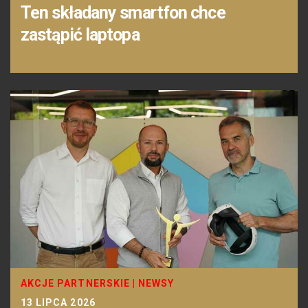
Ten składany smartfon chce
zastąpić laptopa
AKCJE PARTNERSKIE
|
NEWSY
13 LIPCA 2026