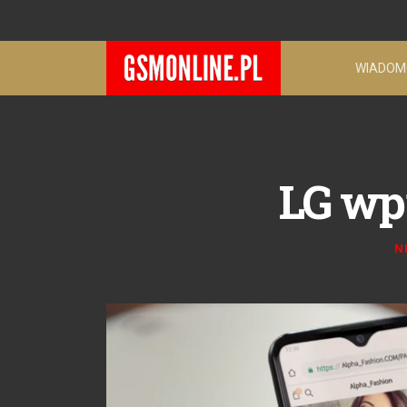
WIADOM
LG wp
N