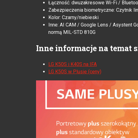
Łączność: dwuzakresowe Wi-Fi / Bluetoo
Zabezpieczenia biometryczne: Czytnik lini
Kolor: Czarny/niebieski
Inne: AI CAM / Google Lens / Asystent 
normą MIL-STD 810G
Inne informacje na temat 
LG K50S i K40S na IFA
LG K50S w Plusie (ceny)