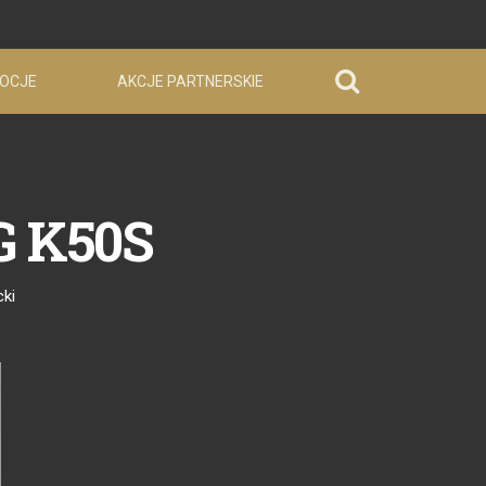
OCJE
AKCJE PARTNERSKIE
G K50S
cki