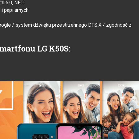
th 5.0, NFC
i papilarnych
Google / system dźwięku przestrzennego DTS:X / zgodność z
smartfonu LG K50S: