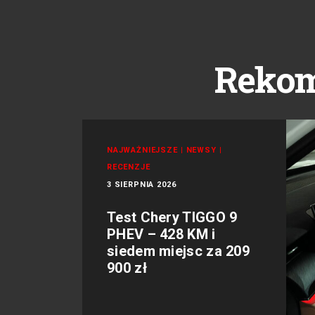
Reko
NAJWAŻNIEJSZE
|
NEWSY
|
RECENZJE
3 SIERPNIA 2026
Test Chery TIGGO 9
PHEV – 428 KM i
siedem miejsc za 209
900 zł