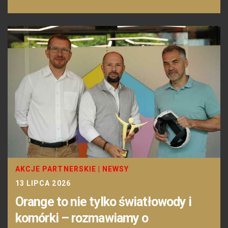
AKCJE PARTNERSKIE
|
NEWSY
13 LIPCA 2026
Orange to nie tylko światłowody i
komórki – rozmawiamy o