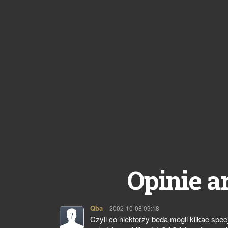
Opinie a
Qba
pisze:
2002-10-08 09:18
Czyli co niektorzy beda mogli klikac spe