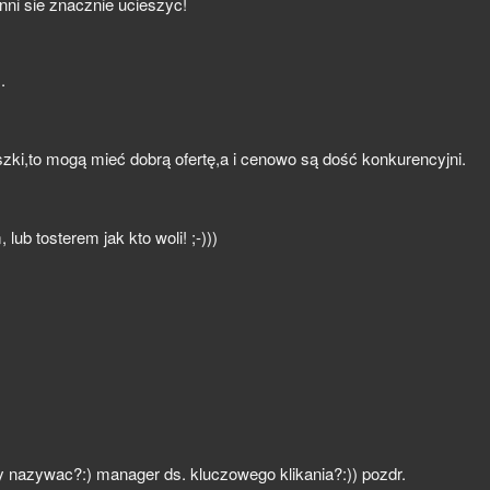
nni sie znacznie ucieszyc!
.
yszki,to mogą mieć dobrą ofertę,a i cenowo są dość konkurencyjni.
ub tosterem jak kto woli! ;-)))
y nazywac?:) manager ds. kluczowego klikania?:)) pozdr.