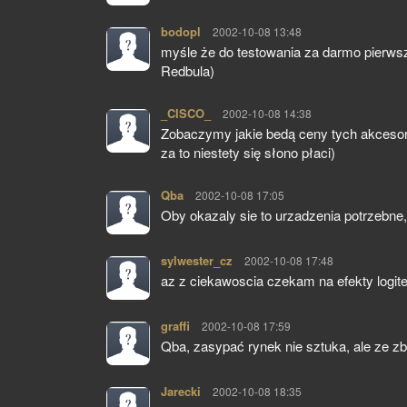
bodopl
pisze:
2002-10-08 13:48
myśle że do testowania za darmo pierwsz
Redbula)
_CISCO_
pisze:
2002-10-08 14:38
Zobaczymy jakie bedą ceny tych akcesorió
za to niestety się słono płaci)
Qba
pisze:
2002-10-08 17:05
Oby okazaly sie to urzadzenia potrzebne
sylwester_cz
pisze:
2002-10-08 17:48
az z ciekawoscia czekam na efekty logit
graffi
pisze:
2002-10-08 17:59
Qba, zasypać rynek nie sztuka, ale ze zb
Jarecki
pisze:
2002-10-08 18:35