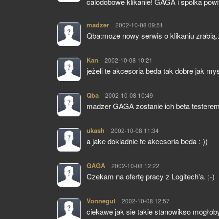
calodobowe klikanie! GAGA i spolka powi
madzer
pisze:
2002-10-08 09:51
Qba:moze nowy serwis o klikaniu zrabią..
Kan
pisze:
2002-10-08 10:21
jeżeli te akcesoria beda tak dobre jak m
Qba
pisze:
2002-10-08 10:49
madzer GAGA zostanie ich beta testerem, l
ukash
pisze:
2002-10-08 11:34
a jake dokladnie te akcesoria beda :-))
GAGA
pisze:
2002-10-08 12:22
Czekam na ofertę pracy z Logitech'a. ;-)
Vonnegut
pisze:
2002-10-08 12:57
ciekawe jak sie takie stanowikso mogłob