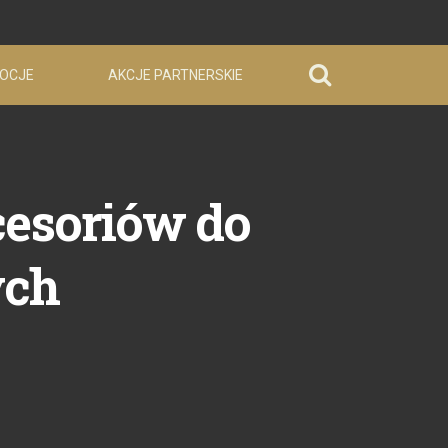
OCJE
AKCJE PARTNERSKIE
cesoriów do
ych