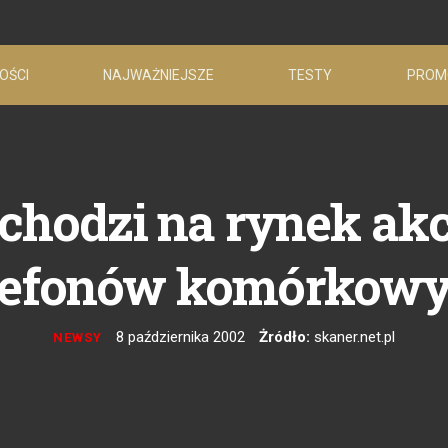
OŚCI
NAJWAŻNIEJSZE
TESTY
PROM
chodzi na rynek ak
lefonów komórkow
8 października 2002
Żródło:
skaner.net.pl
NEWSY