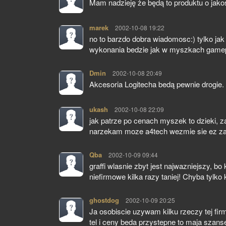
Mam nadzieję że będą to produktu o jak
marek
pisze:
2002-10-08 19:22
no to barzdo dobra wiadomosc:) tylko ja
wykonania bedzie jak w myszkach game
Dmin
pisze:
2002-10-08 20:49
Akcesoria Logitecha bedą pewnie drogie. A
ukash
pisze:
2002-10-08 22:09
jak patrze po cenach myszek to dzieki, 
narzekam moze a4tech wezmie sie ez za 
Qba
pisze:
2002-10-09 09:44
graffi wlasnie zbyt jest najwazniejszy, bo
niefirmowe kilka razy taniej! Chyba tylko
ghostdog
pisze:
2002-10-09 20:25
Ja osobiscie uzywam kilku rzeczy tej firm
tel i ceny beda przystepne to maja szan