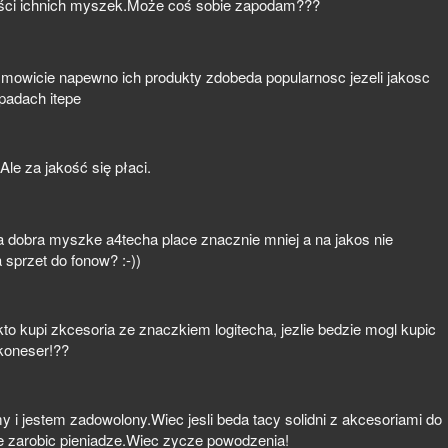
ości ichnich myszek.Może coś sobie zapodam???
k mowicie napewno ich produkty zdobeda popularnosc jezeli jakosc
padach itepe
le za jakość się płaci.
za dobra myszke a4techa place znacznie mniej a na jakos nie
sprzet do fonow? :-))
 kto kupi zkcesoria ze znaczkiem logitecha, jezlie bedzie mogl kupic
 koneser!??
y i jestem zadowolony.Wiec jesli beda tacy solidni z akcesoriami do
se zarobic pieniadze.Wiec zycze powodzenia!