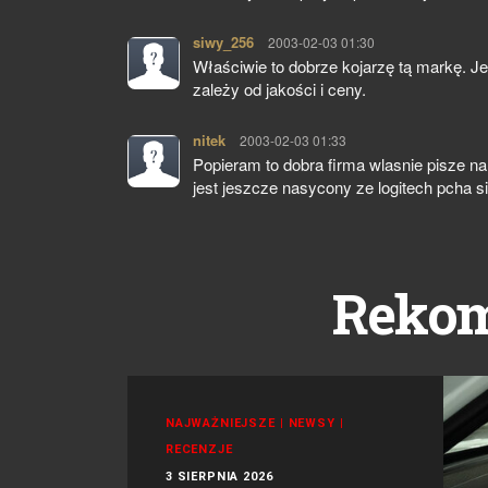
siwy_256
pisze:
2003-02-03 01:30
Właściwie to dobrze kojarzę tą markę. Je
zależy od jakości i ceny.
nitek
pisze:
2003-02-03 01:33
Popieram to dobra firma wlasnie pisze na
jest jeszcze nasycony ze logitech pcha 
Reko
NAJWAŻNIEJSZE
|
NEWSY
|
RECENZJE
3 SIERPNIA 2026