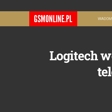
WIADOM
Logitech w
te