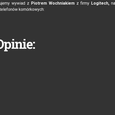
ujemy wywiad z
Piotrem Wochniakiem
z firmy
Logitech,
n
o telefonów komórkowych:
Opinie: