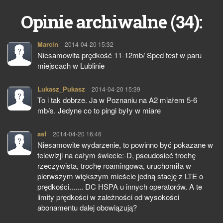
34
Opinie archiwalne (
):
Marcin
pisze:
2014-04-20 15:32
Niesamowita prędkość 11-12mb/ Sped test w paru
miejscach w Lublinie
Lukasz_Pukasz
pisze:
2014-04-20 15:39
To i tak dobrze. Ja w Poznaniu na A2 miałem 5-6
mb/s. Jedyne co to pingi były w miare
asf
pisze:
2014-04-20 16:46
Niesamowite wydarzenie, to powinno być pokazane w
telewizji na całym świecie:-D, pseudosieć trochę
rzeczywista, trochę roamingowa, uruchomiła w
pierwszym większym mieście jedną stację z LTE o
prędkości....... DC HSPA u innych operatorów. A te
limity prędkości w zależności od wysokości
abonamentu dalej obowiązują?