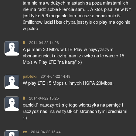
tam nie ma w dużych miastach sa poza miastami ich
nie ma radź sobie kliencie sam.... A ktos pisal ze w NY
jest tylko 5-6 mega,ale tam mieszka conajmnie 5-
6milionow ludzi i bts chyba jest tyle co play ma ogolnie
w polsc
ff
pisze:
2014-04-22 14:28
A ja mam 30 Mb/s w LTE Play w najwyższym
abonamencie, i niezłą mam zlewkę na te wasze 15
Mb/s w Play LTE "na kartę" :-)
pabloki
pisze:
2014-04-22 14:49
W play LTE 15 Mbps u innych HSPA 20Mbps.
ff
pisze:
2014-04-22 15:25
pabloki* nauczyłeś się tego wierszyka na pamięć i
raczysz nas, na wszystkich stronach tymi bredniami
:-)
xx
pisze:
2014-04-22 15:44