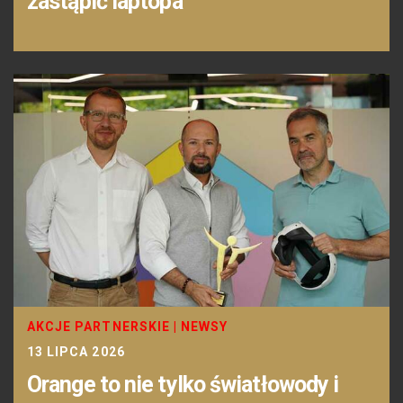
zastąpić laptopa
AKCJE PARTNERSKIE
|
NEWSY
13 LIPCA 2026
Orange to nie tylko światłowody i