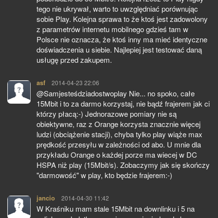
tego nie ukrywał, warto to uwzględniać porównując
sobie Play. Kolejna sprawa to że ktoś jest zadowolony
z parametrów internetu mobilnego gdzieś tam w
Polsce nie oznacza, że ktoś inny ma mieć identyczne
doświadczenia u siebie. Najlepiej jest testować daną
usługę przed zakupem.
asf
pisze:
2014-04-23 22:06
@Samjesteśdziadostwoplay Nie... no spoko, całe
15Mbit i to za darmo korzystaj, nie bądź frajerem jak ci
którzy płacą:-) Jednorazowe pomiary nie są
obiektywne, raz z Orange korzysta znacznie więcej
ludzi (obciążenie stacji), chyba tylko play wiąże max
prędkość przesyłu w zależności od abo. U mnie dla
przykładu Orange o każdej porze ma wiecej w DC
HSPA niż play (15Mbit/s). Zobaczymy jak się skończy
"darmowość" w play, kto będzie frajerem:-)
jancio
pisze:
2014-04-30 11:42
W Kraśniku mam stale 15Mbit na downlinku i 5 na