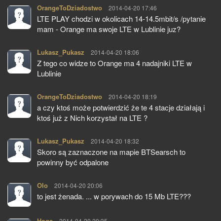
OrangeToDziadostwo
pisze:
2014-04-20 17:46
LTE PLAY chodzi w okolicach 14-14.5mbit/s /pytanie
mam - Orange ma swoje LTE w Lublinie juz?
Lukasz_Pukasz
pisze:
2014-04-20 18:06
Z tego co widze to Orange ma 4 nadajniki LTE w
Lublinie
OrangeToDziadostwo
pisze:
2014-04-20 18:19
a czy ktoś może potwierdzić że te 4 stacje działają i
ktoś już z Nich korzystał na LTE ?
Lukasz_Pukasz
pisze:
2014-04-20 18:32
Skoro są zaznaczone na mapie BTSearsch to
powinny być odpalone
Olo
pisze:
2014-04-20 20:06
to jest żenada. ... w porywach do 15 Mb LTE???
Hoqs
pisze:
2014-04-20 20:35