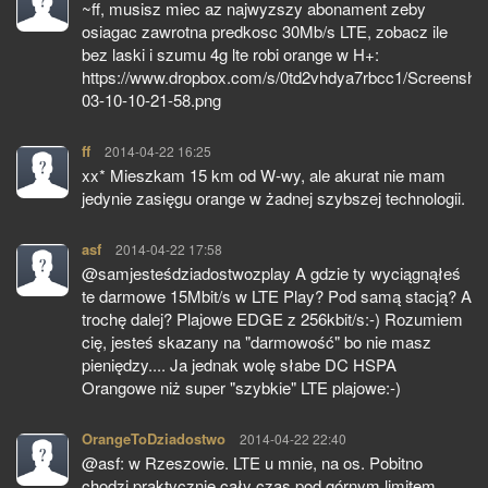
~ff, musisz miec az najwyzszy abonament zeby
osiagac zawrotna predkosc 30Mb/s LTE, zobacz ile
bez laski i szumu 4g lte robi orange w H+:
https://www.dropbox.com/s/0td2vhdya7rbcc1/Screensho
03-10-10-21-58.png
ff
pisze:
2014-04-22 16:25
xx* Mieszkam 15 km od W-wy, ale akurat nie mam
jedynie zasięgu orange w żadnej szybszej technologii.
asf
pisze:
2014-04-22 17:58
@samjesteśdziadostwozplay A gdzie ty wyciągnąłeś
te darmowe 15Mbit/s w LTE Play? Pod samą stacją? A
trochę dalej? Plajowe EDGE z 256kbit/s:-) Rozumiem
cię, jesteś skazany na "darmowość" bo nie masz
pieniędzy.... Ja jednak wolę słabe DC HSPA
Orangowe niż super "szybkie" LTE plajowe:-)
OrangeToDziadostwo
pisze:
2014-04-22 22:40
@asf: w Rzeszowie. LTE u mnie, na os. Pobitno
chodzi praktycznie cały czas pod górnym limitem