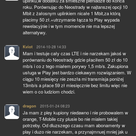
uplinku,w dodatku za smieszne pieniadze do konca
roku. Porównując do Neostrady w najtanszej opcji 10
Mbit z żałosnym uplinkiem nicałe 1 Mbit,za którą
placimy 50 zł.+utrzymanie łącza to Play wypada
rewelacyjnie i w tym momencie nie ma lepszej
alternatywy.
Kviot
pisze:
2014-10-28 14:33
Mam i testuje cały czas LTE i nie narzekam jakoś w
porównaniu do Neostrady gdzie płaciłem 50 zł do 10
mb/s i co z tego miałem porywy 1,5 mb/s. Zakupiona
usługa w Play jest bardzo ciekawym rozwiązaniem. W
ciągu 10 miesięcy nie zeszła mi transmisja poniżej
13mb/s a płace 59 zł miesięcznie bez limitu więc nie
wiem o co ludziom chodzi.
dragon
pisze:
2015-01-24 08:23
Ja mam z pley kupiony niedawno i nie probowalem w
orange, T-Mobile czy plusie bo nie mialem takiej
potrzeby. Od dluzszego czasu mam abonamenty w
play i duzo nie narzekam, a przynajmnuej mniej jak u