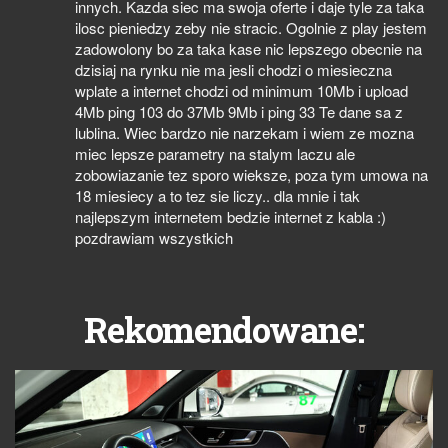
innych. Kazda siec ma swoja oferte i daje tyle za taka
ilosc pieniedzy zeby nie stracic. Ogolnie z play jestem
zadowolony bo za taka kase nic lepszego obecnie na
dzisiaj na rynku nie ma jesli chodzi o miesieczna
wplate a internet chodzi od minimum 10Mb i upload
4Mb ping 103 do 37Mb 9Mb i ping 33 Te dane sa z
lublina. Wiec bardzo nie narzekam i wiem ze mozna
miec lepsze parametry na stalym laczu ale
zobowiazanie tez sporo wieksze, poza tym umowa na
18 miesiecy a to tez sie liczy.. dla mnie i tak
najlepszym internetem bedzie internet z kabla :)
pozdrawiam wszystkich
Rekomendowane: