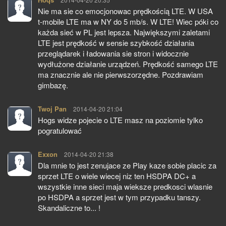
Nie ma sie co emocjonowac prędkością LTE. W USA
t-mobile LTE ma w NY do 5 mb/s. W LTE! Wiec póki co
każda sieć w PL jest lepsza. Największymi zaletami
LTE jest prędkość w sensie szybkość działania
przeglądarek i ładowania sie stron i widocznie
wydłużone działanie urządzeń. Prędkość samego LTE
ma znacznie ale nie pierwszorzędne. Pozdrawiam
gimbazę.
Twoj Pan
pisze:
2014-04-20 21:04
Hogs widze pojecie o LTE masz na poziomie tylko
pogratulować
Exxon
pisze:
2014-04-20 21:38
Dla mnie to jest zenujace ze Play kaze sobie placic za
sprzet LTE o wiele wiecej niz ten HSDPA DC+ a
wszystkie inne sieci maja wieksze predkosci wlasnie
po HSDPA a sprzet jest w tym przypadku tanszy.
Skandaliczne to... !