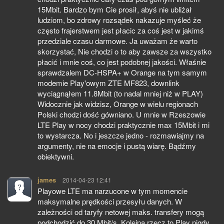
15Mbit. Bardzo bym Cie prosił, abyś nie ubliżał
ludziom, bo zdrowy rozsądek nakazuje myśleć że
często frajerstwem jest płacic za coś jest w jakimś
przedziale czasu darmowe. Ja uważam że warto
skorzystać, Nie chodzi o to aby zawsze za wszystko
płacić i mnie coś, co jest podobnej jakości. Właśnie
sprawdzalem DC-HSPA+ w Orange na tym samym
modemie Play'owym ZTE MF823, downlink
wyciągnąłem 11.8Mbit (to nadal mniej niż w PLAY)
Widocznie jak widzisz, Orange w wielu regionach
Polski chodzi dość gówniano. U mnie w Rzeszowie
LTE Play w nocy chodzi praktycznie max 15Mbit i mi
to wystarcza. No i jeszcze jedno - rozmawiajmy na
argumenty, nie na emocje i pustą wiarę. Bądźmy
obiektywni.
james
pisze:
2014-04-23 12:41
Playowe LTE ma narzucone w tym momencie
maksymalne prędkości przesyłu danych. W
zależności od taryfy netowej maks. transfery mogą
podchodzić do 30 Mbit/s. Kolejna rzecz to Play nigdy