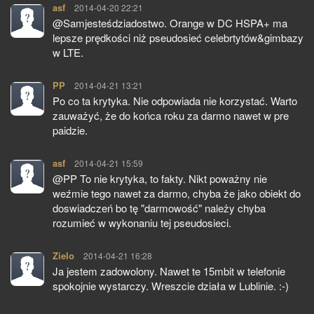
asf
pisze:
2014-04-20 22:21
@Samjesteśdziadostwo. Orange w DC HSPA+ ma
lepsze prędkości niż pseudosieć celebrtytów&gimbazy
w LTE.
PP
pisze:
2014-04-21 13:21
Po co ta krytyka. Nie odpowiada nie korzystać. Warto
zauważyć, że do końca roku za darmo nawet w pre
paidzie.
asf
pisze:
2014-04-21 15:59
@PP To nie krytyka, to fakty. Nikt poważny nie
weźmie tego nawet za darmo, chyba że jako obiekt do
doswiadczeń bo tę "darmowość" należy chyba
rozumieć w wykonaniu tej pseudosieci.
Zielo
pisze:
2014-04-21 16:28
Ja jestem zadowolony. Nawet te 15mbit w telefonie
spokojnie wystarczy. Wreszcie działa w Lublinie. :-)