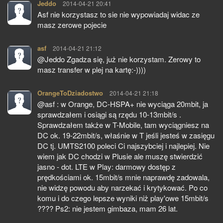
Jeddo
pisze:
2014-04-21 20:41
Asf nie korzystasz to sie nie wypowiadaj widac ze
masz zerowe pojecie
asf
pisze:
2014-04-21 21:12
@Jeddo Zgadza się, już nie korzystam. Zerowy to
masz transfer w plej na kartę:-))))
OrangeToDziadostwo
pisze:
2014-04-21 21:18
@asf : w Orange, DC-HSPA+ nie wyciąga 20mbit, ja
sprawdzałem i osiągi są rzędu 10-13mbit/s .
Sprawdzałem także w T-Mobile, tam wyciągniesz na
DC ok. 19-22mbit/s, właśnie w T jeśli jesteś w zasięgu
DC tj. UMTS2100 poleci Ci najszybciej i najlepiej. Nie
wiem jak DC chodzi w Plusie ale muszę stwierdzić
jasno - dot. LTE w Play: darmowy dostęp z
prędkościami ok. 15mbit/s mnie naprawdę zadowala,
nie widzę powodu aby narzekać i krytykować. Po co
komu i do czego lepsze wyniki niż play'owe 15mbit/s
???? Ps2: nie jestem gimbaza, mam 26 lat.