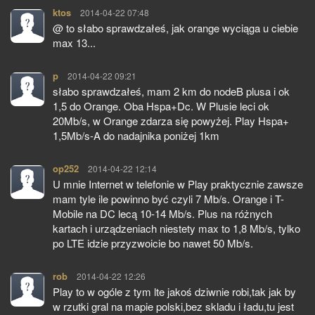
ktos
pisze:
2014-04-22 07:48
@ to słabo sprawdzałeś, jak orange wyciąga u ciebie
max 13...
p
pisze:
2014-04-22 09:21
słabo sprawdzałeś, mam 2 km do nodeB plusa i ok
1,5 do Orange. Oba Hspa+Dc. W Plusie leci ok
20Mb/s, w Orange zdarza się powyżej. Play Hspa+
1,5Mb/s-A do nadajnika poniżej 1km
op252
pisze:
2014-04-22 12:14
U mnie Internet w telefonie w Play praktycznie zawsze
mam tyle ile powinno być czyli 7 Mb/s. Orange i T-
Mobile na DC lecą 10-14 Mb/s. Plus na różnych
kartach i urządzeniach niestety max to 1,8 Mb/s, tylko
po LTE idzie przyzwoicie bo nawet 50 Mb/s.
rob
pisze:
2014-04-22 12:26
Play to w ogóle z tym lte jakoś dziwnie robi,tak jak by
w rzutki gral na mapie polski,bez skladu i ładu,tu jest