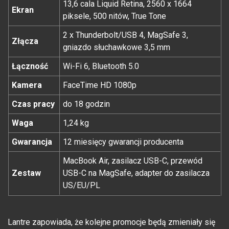
13,6 cala Liquid Retina, 2560 x 1664
Ekran
piksele, 500 nitów, True Tone
2 x Thunderbolt/USB 4, MagSafe 3,
Złącza
gniazdo słuchawkowe 3,5 mm
Łączność
Wi-Fi 6, Bluetooth 5.0
Kamera
FaceTime HD 1080p
Czas pracy
do 18 godzin
Waga
1,24 kg
Gwarancja
12 miesięcy gwarancji producenta
MacBook Air, zasilacz USB-C, przewód
Zestaw
USB-C na MagSafe, adapter do zasilacza
US/EU/PL
Lantre zapowiada, że kolejne promocje będą zmieniały się