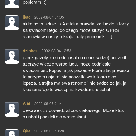
popieram. :)
jkac
pisze:
2002-08-04 01:05
skip: no to ladnie. :) Ale teka prawda, ze ludzie, ktorzy
sa swiadomi tego, do czego moze sluzyc GPRS
stanowia w naszym kraju maly procencik... :(
dziobek
pisze:
2002-08-04 12:53
pan z gazety(nie bede pisal co o niej sadze) poszedl
szerzyc wiedze wsrod ludu, moze podniesie
swiadomosc kogos, a jak piszecie ktora stacja lepsza,
to przypominaja mi sie poczatki walk ktora siec
lepsza, a trojka ma swa renome i nie sadze ze jak ja
ktos smaruje to wiecej niz kwadrans sluchal
Albi
pisze:
2002-08-05 01:41
ciekawe czy powiedzial cos ciekawego. Moze ktos
sluchal i podzieli sie wrazeniami...
Qba
pisze:
2002-08-05 10:28