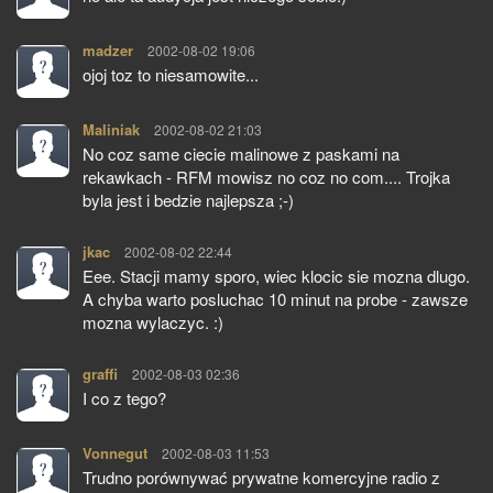
madzer
pisze:
2002-08-02 19:06
ojoj toz to niesamowite...
Maliniak
pisze:
2002-08-02 21:03
No coz same ciecie malinowe z paskami na
rekawkach - RFM mowisz no coz no com.... Trojka
byla jest i bedzie najlepsza ;-)
jkac
pisze:
2002-08-02 22:44
Eee. Stacji mamy sporo, wiec klocic sie mozna dlugo.
A chyba warto posluchac 10 minut na probe - zawsze
mozna wylaczyc. :)
graffi
pisze:
2002-08-03 02:36
I co z tego?
Vonnegut
pisze:
2002-08-03 11:53
Trudno porównywać prywatne komercyjne radio z