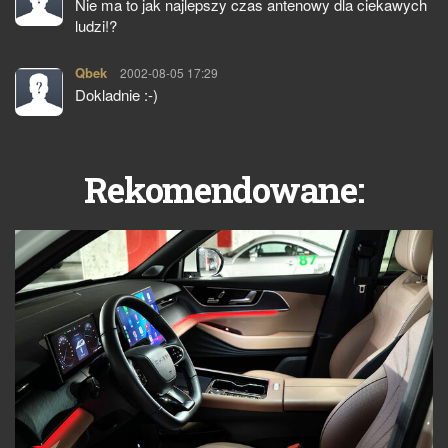
Nie ma to jak najlepszy czas antenowy dla ciekawych
ludzi!?
Qbek
pisze:
2002-08-05 17:29
Dokladnie :-)
Rekomendowane: