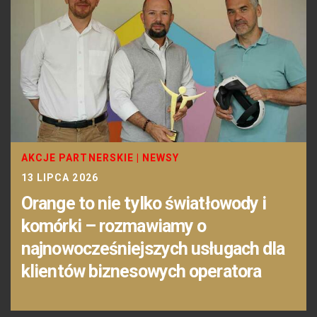
AKCJE PARTNERSKIE
|
NEWSY
13 LIPCA 2026
Orange to nie tylko światłowody i
komórki – rozmawiamy o
najnowocześniejszych usługach dla
klientów biznesowych operatora