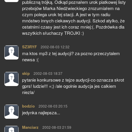
publiczną trójką. Odkąd poznałem urok piatkowej listy
przebojów Marka Niedźwieckiego zrozumiałem na
czym polega urok tej stacji. A jest w tym radiu
mnóstwo innych ciekawych audycji. Szkod atylko, że
ostatnimi czasy jest ich coraz mniej:(. Pozdrówka dla
wszytkich słuchaczy TROJKI :)
SZ3RYF
pisze:
2002-08-03 12:32
ma ktos mp3 z tej audycji? za pozno przeczytalem
newsa :(
skip
pisze:
2002-08-03 18:37
pytanie konkursowe z tejze audycji-co oznacza skrot
gprs! ludzie!!! =;) /ale ogolnie audycja jes calkiem
niezla/
bodzio
pisze:
2002-08-03 20:15
jedynka najlepsza...
Manciarz
pisze:
2002-08-03 21:59