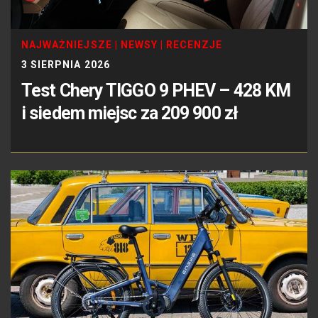
NAJWAŻNIEJSZE
|
NEWSY
|
RECENZJE
3 SIERPNIA 2026
Test Chery TIGGO 9 PHEV – 428 KM
i siedem miejsc za 209 900 zł