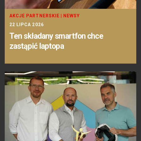
AKCJE PARTNERSKIE
|
NEWSY
22 LIPCA 2026
Ten składany smartfon chce
zastąpić laptopa