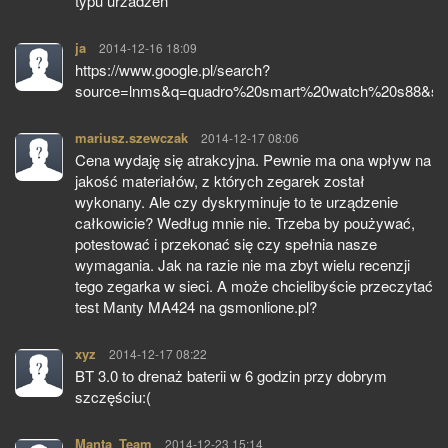
typu urzadzen
ja
pisze:
2014-12-16 18:09
https://www.google.pl/search?
source=lnms&q=quadro%20smart%20watch%20s88&s
mariusz.szewczak
pisze:
2014-12-17 08:06
Cena wydaję się atrakcyjna. Pewnie ma ona wpływ na
jakość materiałów, z których zegarek został
wykonany. Ale czy dyskryminuje to te urządzenie
całkowicie? Według mnie nie. Trzeba by poużywać,
potestować i przekonać się czy spełnia nasze
wymagania. Jak na razie nie ma zbyt wielu recenzji
tego zegarka w sieci. A może chcielibyście przeczytać
test Manty MA424 na gsmonlione.pl?
xyz
pisze:
2014-12-17 08:22
BT 3.0 to drenaż baterii w 6 godzin przy dobrym
szczęściu:(
Manta_Team
pisze:
2014-12-23 15:14