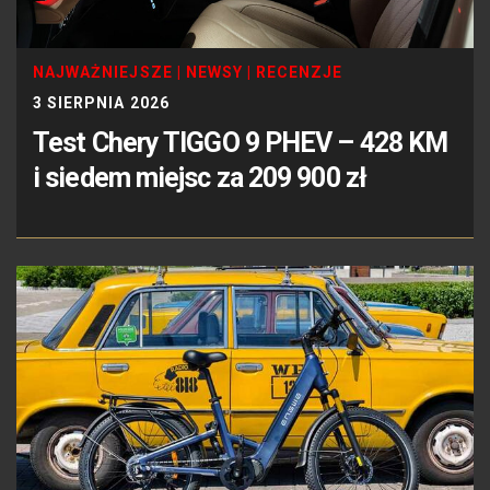
NAJWAŻNIEJSZE
|
NEWSY
|
RECENZJE
3 SIERPNIA 2026
Test Chery TIGGO 9 PHEV – 428 KM
i siedem miejsc za 209 900 zł