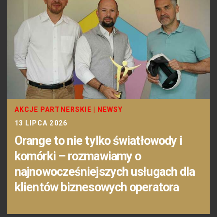
AKCJE PARTNERSKIE
|
NEWSY
13 LIPCA 2026
Orange to nie tylko światłowody i
komórki – rozmawiamy o
najnowocześniejszych usługach dla
klientów biznesowych operatora