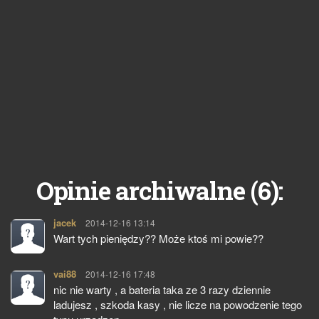
6
Opinie archiwalne (
):
jacek
pisze:
2014-12-16 13:14
Wart tych pieniędzy?? Może ktoś mi powie??
vai88
pisze:
2014-12-16 17:48
nic nie warty , a bateria taka ze 3 razy dziennie
ladujesz , szkoda kasy , nie licze na powodzenie tego