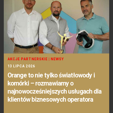
AKCJE PARTNERSKIE
|
NEWSY
13 LIPCA 2026
Orange to nie tylko światłowody i
komórki – rozmawiamy o
najnowocześniejszych usługach dla
klientów biznesowych operatora