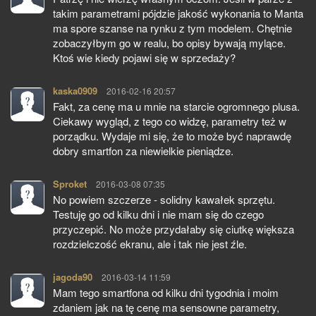
takim parametrami pójdzie jakość wykonania to Manta
ma spore szanse na rynku z tym modelem. Chętnie
zobaczyłbym go w realu, bo opisy bywają mylące.
Ktoś wie kiedy pojawi się w sprzedaży?
kaska0909
pisze:
2016-02-16 20:57
Fakt, za cenę ma u mnie na starcie ogromnego plusa.
Ciekawy wygląd, z tego co widzę, parametry też w
porządku. Wydaje mi się, że to może być naprawdę
dobry smartfon za niewielkie pieniądze.
Sproket
pisze:
2016-03-08 07:35
No powiem szczerze - solidny kawałek sprzętu.
Testuję go od kilku dni i nie mam się do czego
przyczepić. No może przydałaby się ciutkę większa
rozdzielczość ekranu, ale i tak nie jest źle.
jagoda90
pisze:
2016-03-14 11:59
Mam tego smartfona od kilku dni tygodnia i moim
zdaniem jak na tę cenę ma sensowne parametry,