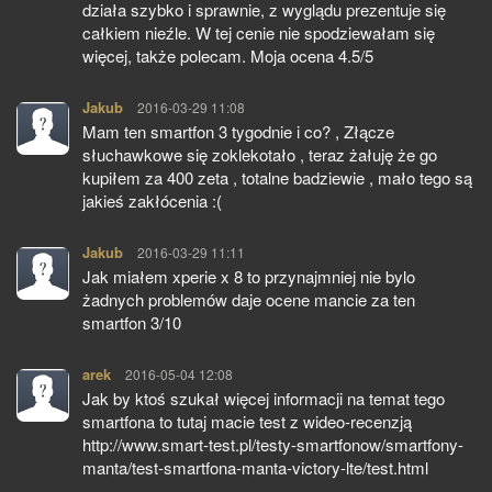
działa szybko i sprawnie, z wyglądu prezentuje się
całkiem nieźle. W tej cenie nie spodziewałam się
więcej, także polecam. Moja ocena 4.5/5
Jakub
pisze:
2016-03-29 11:08
Mam ten smartfon 3 tygodnie i co? , Złącze
słuchawkowe się zoklekotało , teraz żałuję że go
kupiłem za 400 zeta , totalne badziewie , mało tego są
jakieś zakłócenia :(
Jakub
pisze:
2016-03-29 11:11
Jak miałem xperie x 8 to przynajmniej nie bylo
żadnych problemów daje ocene mancie za ten
smartfon 3/10
arek
pisze:
2016-05-04 12:08
Jak by ktoś szukał więcej informacji na temat tego
smartfona to tutaj macie test z wideo-recenzją
http://www.smart-test.pl/testy-smartfonow/smartfony-
manta/test-smartfona-manta-victory-lte/test.html