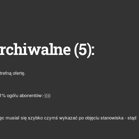
5
rchiwalne (
):
refną ofertę.
01% ogółu abonentów:-))))
ięc musiał się szybko czymś wykazać po objęciu stanowiska - stąd