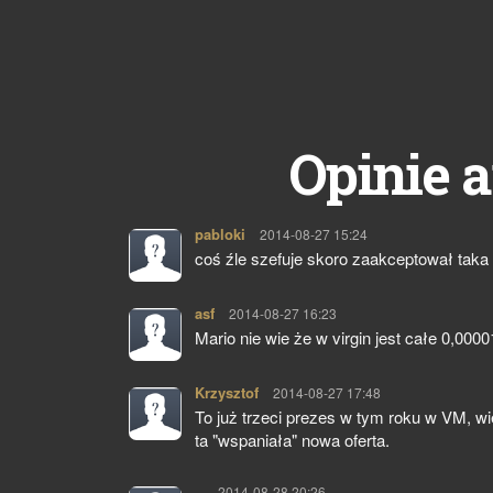
Opinie a
pabloki
pisze:
2014-08-27 15:24
coś źle szefuje skoro zaakceptował taka t
asf
pisze:
2014-08-27 16:23
Mario nie wie że w virgin jest całe 0,000
Krzysztof
pisze:
2014-08-27 17:48
To już trzeci prezes w tym roku w VM, w
ta "wspaniała" nowa oferta.
~
pisze:
2014-08-28 20:26