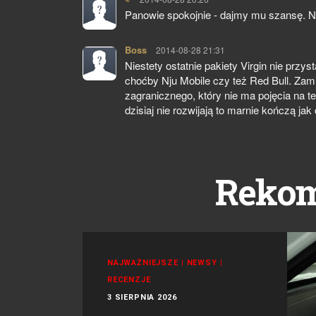
Panowie spokojnie - dajmy mu szansę. Naj
Boss
pisze:
2014-08-28 21:31
Niestety ostatnie pakiety Virgin nie przy
choćby Nju Mobile czy też Red Bull. Zami
zagranicznego, który nie ma pojęcia na 
dzisiaj nie rozwijają to marnie kończą jak
Reko
NAJWAŻNIEJSZE
|
NEWSY
|
RECENZJE
3 SIERPNIA 2026