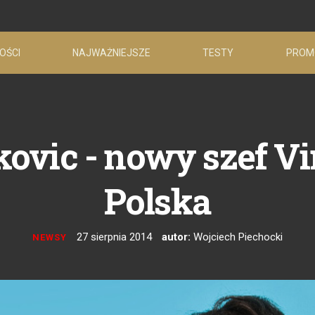
OŚCI
NAJWAŻNIEJSZE
TESTY
PROM
kovic - nowy szef Vi
Polska
27 sierpnia 2014
autor:
Wojciech Piechocki
NEWSY