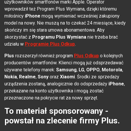
użytkowników smartfonów marki Apple. Operator
wprowadził też Program Plus Wymiana, dzięki któremu
miłośnicy
iPhone
mogą wymieniać wcześniej zakupiony
model na nowy. Nie muszą na to czekać 24 miesiące, kiedy
skończy im się stara umowa abonamentowa. Aby
skorzystać z
Programu Plus Wymiana
nie trzeba brać
udziału w
Programie Plus Odkup
.
Plus
rozszerzył również program
Plus Odkup
o kolejnych
producentów smartfonów. Klienci mogą już odsprzedawać
używane telefony marek:
Samsung
,
LG
,
OPPO
,
Motorola
,
Nokia
,
Realme
,
Sony
oraz
Xiaomi
. Środki ze sprzedaży
urządzenia zostaną, analogicznie do odsprzedaży
iPhone
,
przekazane na konto użytkownika i mogą zostać
przeznaczone na pokrycie rat za nowy sprzęt.
To materiał sponsorowany -
powstał na zlecenie firmy Plus.