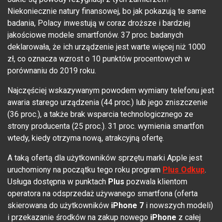
Niekoniecznie natury finansowej, bo jak pokazują te same
badania, Polacy inwestują w coraz droższe i bardziej
jakościowe modele smartfonów. 37 proc. badanych
deklarowała, że ich urządzenie jest warte więcej niż 1000
zł, co oznacza wzrost o 10 punktów procentowych w
porównaniu do 2019 roku.
Najczęściej wskazywanym powodem wymiany telefonu jest
awaria starego urządzenia (44 proc.) lub jego zniszczenie
(36 proc.), a także brak wsparcia technologicznego ze
strony producenta (25 proc.). 31 proc. wymienia smartfon
wtedy, kiedy otrzyma nową, atrakcyjną ofertę.
A taką ofertą dla użytkowników sprzętu marki Apple jest
uruchomiony na początku tego roku program
Plus Odkup
.
Usługa dostępna w punktach
Plus
pozwala klientom
operatora na odsprzedaż używanego smartfona (oferta
skierowana do użytkowników
iPhone 7
i nowszych modeli)
i przekazanie środków na zakup nowego
iPhone
z całej