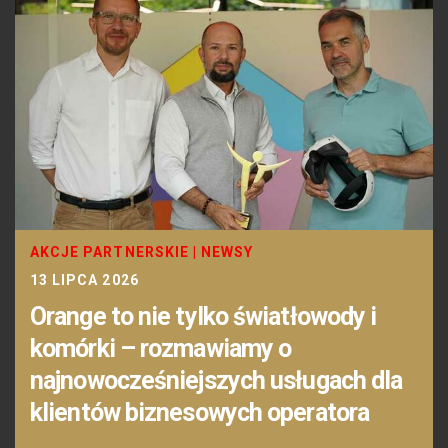
AKCJE PARTNERSKIE
|
NEWSY
13 LIPCA 2026
Orange to nie tylko światłowody i
komórki – rozmawiamy o
najnowocześniejszych usługach dla
klientów biznesowych operatora