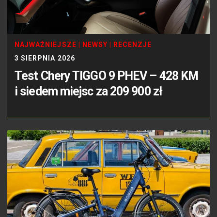
NAJWAŻNIEJSZE
|
NEWSY
|
RECENZJE
3 SIERPNIA 2026
Test Chery TIGGO 9 PHEV – 428 KM
i siedem miejsc za 209 900 zł