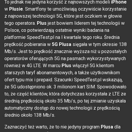
To jednak nie jedyna korzyść z najnowszych modeli
iPhone
w
Plusie
. Smartfony te umożliwiają oczywiście korzystanie
z najnowszej technologii 5G, które jest oczkiem w głowie
tego operatora.
Plus
jest bowiem liderem tej technologii w
Polsce, co potwierdzają ostatnie wyniki badania na
platformie SpeedTest.pl na I kwartale tego roku. Średnia
prędkość pobierania w
5G Plusa
sięgała w tym okresie 138
Mb/s. Jest to prędkość znacznie wyższa niż u pozostałych
operatorów oferujących 5G na pasmach wykorzystywanych
również w 4G LTE. W marcu
Plus
włączył 5G klientom
starszych taryf abonamentowych, a także użytkownikom
ofert typu mix i prepaid. Szacunki SpeedTest.pl wskazują,
że 5G udostępniono ok. 3 milionom kart SIM. Spowodowało
to, że część klientów, która dotychczas korzystała z LTE ze
średnią prędkością około 35 Mb/s, po tej zmianie uzyskała
automatyczny dostęp do nowej technologii z prędkością
średnio około 138 Mb/s.
Zaznaczyć też warto, że to nie jedyny program
Plusa
dla