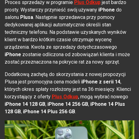
Proces sprzedaży w programie
Plus Odkup
jest bardzo
prosty. Wystarczy przynieść swój używany
iPhone
do
salonu
Plusa
. Następnie sprzedawca przy pomocy
dedykowanej aplikacji automatycznie określi stan
techniczny telefonu. Na podstawie uzyskanych wyników
klient w bardzo krótkim czasie otrzymuje wycenę
urządzenia. Kwota ze sprzedaży dotychczasowego
iPhone
zostanie odliczona od zobowiązań klienta i może
zostać przeznaczona na pokrycie rat za nowy sprzęt.
Dodatkową zachętą do skorzystania z nowej propozycji
Plusa jest promocyjna cena modeli
iPhone z serii 14
,
których okres spłaty rozłożony jest na 36 miesięcy. Klienci
korzystający z oferty
Plus Odkup
, mogą wybrać nowego
iPhone 14 128 GB
,
iPhone 14 256 GB
,
iPhone 14 Plus
128 GB
,
iPhone 14 Plus 256 GB
.