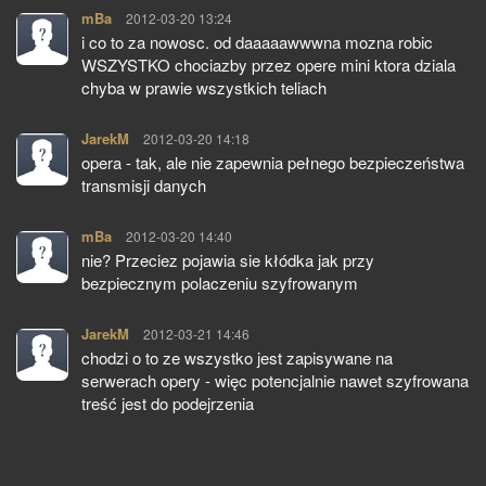
mBa
pisze:
2012-03-20 13:24
i co to za nowosc. od daaaaawwwna mozna robic
WSZYSTKO chociazby przez opere mini ktora dziala
chyba w prawie wszystkich teliach
JarekM
pisze:
2012-03-20 14:18
opera - tak, ale nie zapewnia pełnego bezpieczeństwa
transmisji danych
mBa
pisze:
2012-03-20 14:40
nie? Przeciez pojawia sie kłódka jak przy
bezpiecznym polaczeniu szyfrowanym
JarekM
pisze:
2012-03-21 14:46
chodzi o to ze wszystko jest zapisywane na
serwerach opery - więc potencjalnie nawet szyfrowana
treść jest do podejrzenia