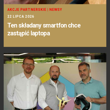
AKCJE PARTNERSKIE
|
NEWSY
22 LIPCA 2026
Ten składany smartfon chce
zastąpić laptopa