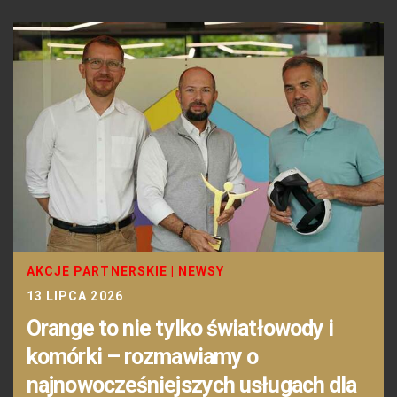
AKCJE PARTNERSKIE
|
NEWSY
13 LIPCA 2026
Orange to nie tylko światłowody i
komórki – rozmawiamy o
najnowocześniejszych usługach dla