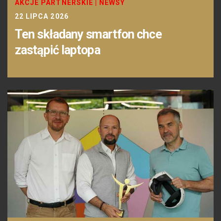
AKCJE PARTNERSKIE
|
NEWSY
22 LIPCA 2026
Ten składany smartfon chce
zastąpić laptopa