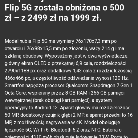
Flip 5G została obniżona o 500
zł – z 2499 zł na 1999 zł.
Model nubia Flip 5G ma wymiary 76x170x7,3 mm po
otwarciu i 76x88x15,5 mm po złożeniu, waży 214 g i ma
szklaną obudowę. Wyposażony jest w dwa wyświetlacze:
główny ekran OLED o przekątnej 6,9 cala, rozdzielczości
2790x1188 px oraz dodatkowy 1,43 cala z rozdzielczością
466x466 px, a częstotliwość odświeżania wynosi 120 Hz.
Smartfon napędza procesor Qualcomm Snapdragon 7 Gen 1
Octa Core, wspierany przez 8 GB RAM i 256 GB pamięci
wewnętrznej (brak obsługi kart pamięci), a system
operacyjny to Android 13. Aparat główny ma rozdzielczość
50 MP, dodatkowy czujnik głębi 2 MP, a aparat przedni to 16
MP, z możliwością nagrywania w 4K. Model obsługuje
łączność 5G, Wi-Fi 6, Bluetooth 5.2 oraz NFC. Bateria o
pojemności 4310 mAh obsługuje ładowanie 33W. Porty to