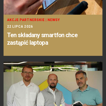
AKCJE PARTNERSKIE
|
NEWSY
22 LIPCA 2026
Ten składany smartfon chce
zastąpić laptopa