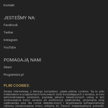
Kontakt
JESTEŚMY NA:
Facebook
Twitter
Instagram
YouTube
POMAGAJĄ NAM:
Siteor
Programiści.pl
PLIKI COOKIES:
Serwis internetowy, z którego korzystasz, używa plików cookies. Są to pliki
instalowane w urządzeniach końcowych osób korzystających z serwisu, w celu
administrowania serwisem, poprawy jakości świadczonych usług w tym
dostosowania treści serwisu do preferencji użytkownika, utrzymania sesji
użytkownika oraz dla celów statystycznych i targetowania behawioralnego
reklamy (dostosowania treści reklamy do Twoich indywidualnych potrzeb).