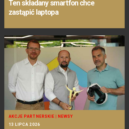
Ten składany smartfon chce
zastąpić laptopa
AKCJE PARTNERSKIE
|
NEWSY
13 LIPCA 2026