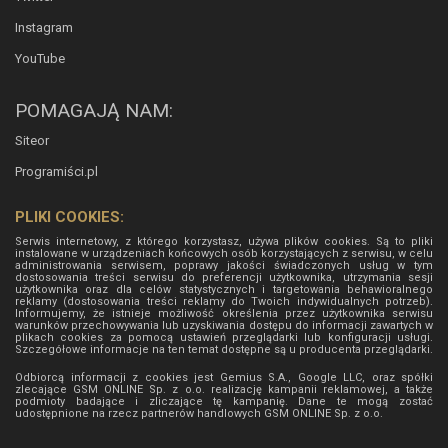
Instagram
YouTube
POMAGAJĄ NAM:
Siteor
Programiści.pl
PLIKI COOKIES:
Serwis internetowy, z którego korzystasz, używa plików cookies. Są to pliki
instalowane w urządzeniach końcowych osób korzystających z serwisu, w celu
administrowania serwisem, poprawy jakości świadczonych usług w tym
dostosowania treści serwisu do preferencji użytkownika, utrzymania sesji
użytkownika oraz dla celów statystycznych i targetowania behawioralnego
reklamy (dostosowania treści reklamy do Twoich indywidualnych potrzeb).
Informujemy, że istnieje możliwość określenia przez użytkownika serwisu
warunków przechowywania lub uzyskiwania dostępu do informacji zawartych w
plikach cookies za pomocą ustawień przeglądarki lub konfiguracji usługi.
Szczegółowe informacje na ten temat dostępne są u producenta przeglądarki.
Odbiorcą informacji z cookies jest Gemius S.A., Google LLC, oraz spółki
zlecające GSM ONLINE Sp. z o.o. realizację kampanii reklamowej, a także
podmioty badające i zliczające tę kampanię. Dane te mogą zostać
udostępnione na rzecz partnerów handlowych
GSM ONLINE Sp. z o.o.