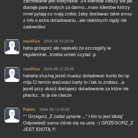
zachowanie jest kretyńskie. 3/4 klientów cieszy sie jak
dostaje pare złotych za darmo...mam klientów którzy
mnei pytają co mają zrobic żeby dostawac takie smsy
z info o extra doładowaniu...ale niektórych nigdy nie
zadowolisz
nautilius
pisze:
2004-06-12 20:06
haha grzegorz ale napisało że szczegóły w
regulaminie...trzeba umieć czytać :p
nautilius
pisze:
2004-06-12 20:49
hahaha słuchaj jeżeli musisz doładować konto bo np
mija Ci termin ważności karty to i tak to zrobisz...a
jezeli przy okazji dostajesz doładowanie za które nie
płacisz...to ja sie ciesze
Pabllo
pisze:
2004-06-13 00:02
** Grzegorz_Z zadał pytanie ..." I kto tu jest idiotą"
Odpowiedź sama ciśnie się na usta :-) GRZEGORZ_Z
JEST IDIOTĄ !!!