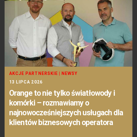
AKCJE PARTNERSKIE
|
NEWSY
13 LIPCA 2026
Orange to nie tylko światłowody i
komórki – rozmawiamy o
najnowocześniejszych usługach dla
klientów biznesowych operatora