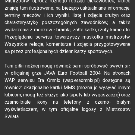
Mistrzostw, oprócz różnego rodzaju ciekawostek, kibice
znajdą tam ilustrowane, na bieżąco uaktualniane informacje:
terminy meczów i ich wyniki, listę i zdjęcia drużyn oraz
charakterystykę poszczególnych zawodników, a także
wydarzenia z meczów - bramki, żółte kartki, rzuty karne etc.
Przeglądaniu serwisu towarzyszy maskotka mistrzostw.
Wszystkie relacje, komentarze i zdjęcia przygotowywane
są przez profesjonalnych dziennikarzy sportowych.
Fani piłki nożnej mogą również sami spróbować swych sił,
w oficjalnej grze JAVA Euro Football 2004. Na stronach
WAP serwisu Era Omnix (wap.eraomnix.pl) dostępne są
również: okazjonalne kartki MMS (można je wysyłać innym
kibicom, mogą też służyć jako tapety lub wygaszacze) oraz
czarno-białe ikony na telefony z czarno- białym
wyświetlaczem, w tym oficjalne logosy z Mistrzostw
Świata.