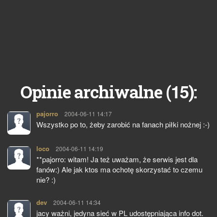
15
Opinie archiwalne (
):
pajorro
pisze:
2004-06-11 14:17
Wszystko po to, żeby zarobić na fanach piłki nożnej :-)
loco
pisze:
2004-06-11 14:19
**pajorro: witam! Ja też uważam, że serwis jest dla
fanów:) Ale jak ktos ma ochotę skorzystać to czemu
nie? :)
dev
pisze:
2004-06-11 14:34
jacy ważni, jedyna sieć w PL udostępniająca info dot.