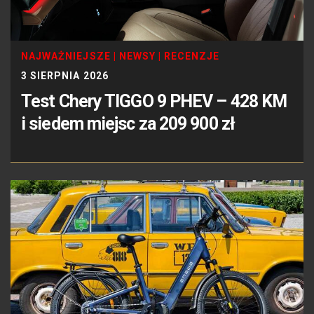
NAJWAŻNIEJSZE
|
NEWSY
|
RECENZJE
3 SIERPNIA 2026
Test Chery TIGGO 9 PHEV – 428 KM
i siedem miejsc za 209 900 zł