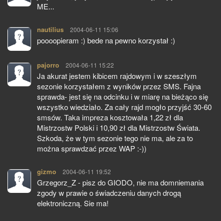
ME...
nautilius
pisze:
2004-06-11 15:06
poooopieram :) bede na pewno korzystał :)
pajorro
pisze:
2004-06-11 15:22
Ja akurat jestem kibicem rajdowym i w szeszłym
sezonie korzystałem z wyników przez SMS. Fajna
sprawda- jest się na odcinku i w miarę na bieżąco się
wszystko wiedziało. Za cały rajd mogło przyjść 30-60
smsów. Taka impreza kosztowała 1,22 zł dla
Mistrzostw Polski i 10,90 zł dla Mistrzostw Świata.
Szkoda, że w tym sezonie tego nie ma, ale za to
można sprawdzać przez WAP :-))
gizmo
pisze:
2004-06-11 19:52
Grzegorz_Z - pisz do GIODO, nie ma domniemania
zgody w prawie o świadczeniu danych drogą
elektroniczną. Sie ma!