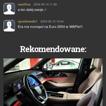
nautilius
pisze:
2004-06-14 11:28
a ten dalej swoje :/
rgumkowski1
pisze:
2004-06-15 19:44
Era ma monopol na Euro 2004 w WAPie!!!
Rekomendowane: