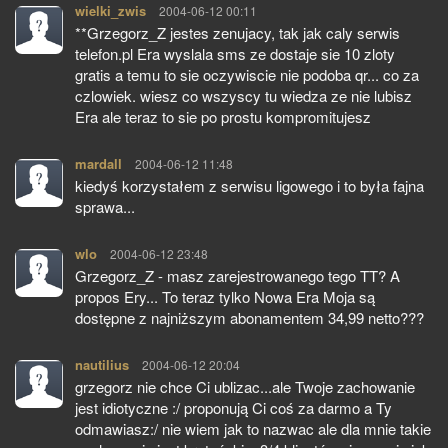
wielki_zwis
pisze:
2004-06-12 00:11
**Grzegorz_Z jestes zenujacy, tak jak caly serwis
telefon.pl Era wyslala sms ze dostaje sie 10 zloty
gratis a temu to sie oczywiscie nie podoba qr... co za
czlowiek. wiesz co wszyscy tu wiedza ze nie lubisz
Era ale teraz to sie po prostu kompromitujesz
mardall
pisze:
2004-06-12 11:48
kiedyś korzystałem z serwisu ligowego i to była fajna
sprawa...
wlo
pisze:
2004-06-12 23:48
Grzegorz_Z - masz zarejestrowanego tego TT? A
propos Ery... To teraz tylko Nowa Era Moja są
dostępne z najniższym abonamentem 34,99 netto???
nautilius
pisze:
2004-06-12 20:04
grzegorz nie chce Ci ublizac...ale Twoje zachowanie
jest idiotyczne :/ proponują Ci coś za darmo a Ty
odmawiasz:/ nie wiem jak to nazwac ale dla mnie takie