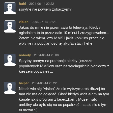
hubi
pisze:
2004-06-14 22:22
sprytne nie powiem zobaczymy
vision
pisze:
2004-06-14 22:23
Jakos do mnie nie przemawia ta telewizja. Kiedys
ogladalem to to przez cale 10 minut i zrezygnowalem...
Zatem nie wiem, czy MMS i jakis konkurs przez nie
wplynie na popularnosc tej akurat stacji hehe
nobody
pisze:
2004-06-14 23:00
Sprytny pomys na promocje niezbyt jeszcze
popularnych MMSow oraz na wyciagniecie pieniedzy z
kieszeni obywateli ...
haiper
pisze:
2004-06-14 23:22
Nie dziwie się *vision* że nie wytrzymałeś dłużej bo
tam nie ma co oglądać. Choć kiedyś widziałem na tym
kanale jakiś program z laseczkami. Może mało
ambitny ale było się na co popatrzeć; na ale nie o tym
tu mowa :-)