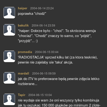
haiper
pisze:
2004-06-14 23:24
poprawka "chodź"
bakulik
pisze:
2004-06-14 23:59
*haiper: Dobrze było - "choć". To skrócona wersja
"chociaż". "Chodź" znaczy to samo, co "pójdź",
"przyjdź"... :)
promedia
pisze:
2004-06-15 00:44
'RADIOSTACJA' sprzed kilku lat (za ktora tesknie),
pewnie nie zajelaby sie 'taka' akcja.
mardall
pisze:
2004-06-15 09:59
jak do iTV to preferowane będą pewnie zdjęcia lekko
rozbierane...
Tapir
pisze:
2004-06-15 10:04
nie wydaje sie wam że oni wszyscy tylko kombinuja
jak tu oszukac 150 000 glupków po minimum 2 zlote-