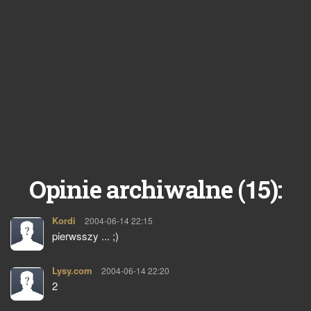
15
Opinie archiwalne (
):
Kordi
pisze:
2004-06-14 22:15
pierwsszy ... ;)
Lysy.com
pisze:
2004-06-14 22:20
2