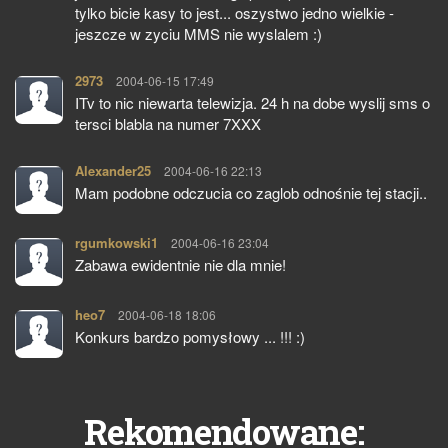
tylko bicie kasy to jest... oszystwo jedno wielkie -
jeszcze w zyciu MMS nie wyslalem :)
2973
pisze:
2004-06-15 17:49
ITv to nic niewarta telewizja. 24 h na dobe wyslij sms o
tersci blabla na numer 7XXX
Alexander25
pisze:
2004-06-16 22:13
Mam podobne odczucia co zaglob odnośnie tej stacji..
rgumkowski1
pisze:
2004-06-16 23:04
Zabawa ewidentnie nie dla mnie!
heo7
pisze:
2004-06-18 18:06
Konkurs bardzo pomysłowy ... !!! :)
Rekomendowane: