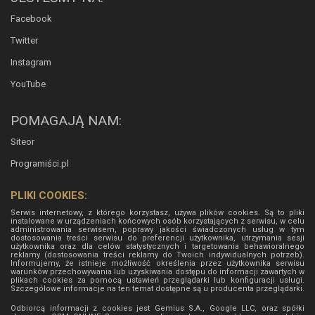
Facebook
Twitter
Instagram
YouTube
POMAGAJĄ NAM:
Siteor
Programiści.pl
PLIKI COOKIES:
Serwis internetowy, z którego korzystasz, używa plików cookies. Są to pliki
instalowane w urządzeniach końcowych osób korzystających z serwisu, w celu
administrowania serwisem, poprawy jakości świadczonych usług w tym
dostosowania treści serwisu do preferencji użytkownika, utrzymania sesji
użytkownika oraz dla celów statystycznych i targetowania behawioralnego
reklamy (dostosowania treści reklamy do Twoich indywidualnych potrzeb).
Informujemy, że istnieje możliwość określenia przez użytkownika serwisu
warunków przechowywania lub uzyskiwania dostępu do informacji zawartych w
plikach cookies za pomocą ustawień przeglądarki lub konfiguracji usługi.
Szczegółowe informacje na ten temat dostępne są u producenta przeglądarki.
Odbiorcą informacji z cookies jest Gemius S.A., Google LLC, oraz spółki