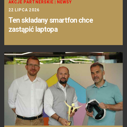
AKCJE PARTNERSKIE
|
NEWSY
22 LIPCA 2026
Ten składany smartfon chce
zastąpić laptopa