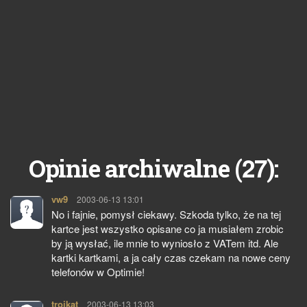
27
Opinie archiwalne (
):
vw9
pisze:
2003-06-13 13:01
No i fajnie, pomysł ciekawy. Szkoda tylko, że na tej
kartce jest wszystko opisane co ja musiałem zrobic
by ją wysłać, ile mnie to wyniosło z VATem itd. Ale
kartki kartkami, a ja cały czas czekam na nowe ceny
telefonów w Optimie!
trojkat
pisze:
2003-06-13 13:03