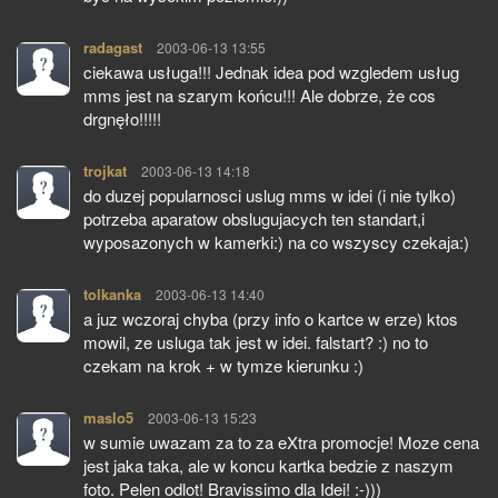
radagast
pisze:
2003-06-13 13:55
ciekawa usługa!!! Jednak idea pod wzgledem usług
mms jest na szarym końcu!!! Ale dobrze, że cos
drgnęło!!!!!
trojkat
pisze:
2003-06-13 14:18
do duzej popularnosci uslug mms w idei (i nie tylko)
potrzeba aparatow obslugujacych ten standart,i
wyposazonych w kamerki:) na co wszyscy czekaja:)
tolkanka
pisze:
2003-06-13 14:40
a juz wczoraj chyba (przy info o kartce w erze) ktos
mowil, ze usluga tak jest w idei. falstart? :) no to
czekam na krok + w tymze kierunku :)
maslo5
pisze:
2003-06-13 15:23
w sumie uwazam za to za eXtra promocje! Moze cena
jest jaka taka, ale w koncu kartka bedzie z naszym
foto. Pelen odlot! Bravissimo dla Idei! :-)))