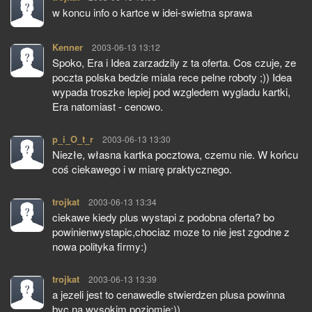
w koncu info o kartce w idei-swietna sprawa
Kenner
pisze:
2003-06-13 13:12
Spoko, Era i Idea zarzadzily z ta oferta. Cos czuje, ze
poczta polska bedzie miala rece pelne roboty ;)) Idea
wypada troszke lepiej pod wzgledem wygladu kartki,
Era natomiast - cenowo.
p_i_O_t_r
pisze:
2003-06-13 13:30
Niezłe, własna kartka pocztowa, czemu nie. W końcu
coś ciekawego i w miarę praktycznego.
trojkat
pisze:
2003-06-13 13:34
ciekawe kiedy plus wystapi z podobna oferta? bo
powinienwystapic,chociaz moze to nie jest zgodne z
nowa polityka firmy:)
trojkat
pisze:
2003-06-13 13:39
a jezeli jest to cenawedle stwierdzen plusa powinna
byc na wysokim poziomie:))