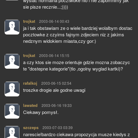
wyslac normalna pocztwoke nio i nie zapomnimy jak
sie pisze recznie...;))))
trojkat
pisze:
2003-06-14 00:43
ja i tak obstawiam ze o wiele bardziej wolalbym dostac
pocztowke z czyims fajnym zdjeciem niz z jakims
nedznym widokiem miasta,czy gor:)
trojkat
pisze:
2003-06-14 15:15
a czy ktos sie moze orientuje gdzie mozna zobaczyc
te "dostepne kategorie"(tlo ,ogolny wyglad kartki)?
rafalkoj
pisze:
2003-06-15 02:54
troszke drogie ale godne uwagi
lawated
pisze:
2003-06-16 19:33
Ciekawy pomysł.
szczeps
pisze:
2003-07-03 03:39
narescie!bardzo ciekawa propozycja musze kiedys z