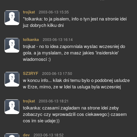
trojkat
pisze:
2003-06-13 15:35
*tolkanka: to ja pisalem, info o tyn jest na stronie idei
juz dobrych kilku dni
tolkanka
pisze:
2003-06-13 16:14
trojkat - no to idea zapomniala wyslac wczesniej do
gola. a ja myslalam, ze masz jakies 'insiderskie'
wiadomosci :)
SZ3RYF
pisze:
2003-06-13 17:50
w koncu info... kilak dni temu bylo o podobnej usludze
w Erze, mimo, ze w Idei ta usluga byla wczesniej
trojkat
pisze:
2003-06-13 18:21
tolkanka: czasami zagladam na strone idei zeby
zobaczyc czy wprowadzili cos ciekawego:) czasem
cos im sie udaje:))
dev
pisze:
2003-06-13 18:52