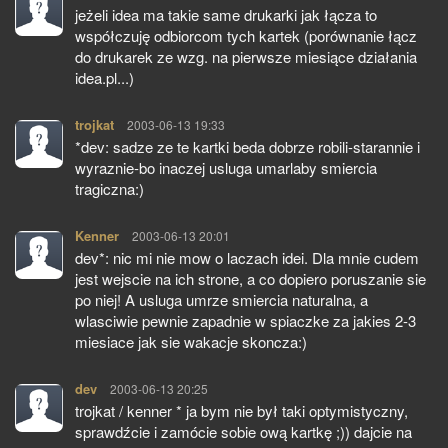
jeżeli idea ma takie same drukarki jak łącza to
współczuję odbiorcom tych kartek (porównanie łącz
do drukarek ze wzg. na pierwsze miesiące działania
idea.pl...)
trojkat
pisze:
2003-06-13 19:33
*dev: sadze ze te kartki beda dobrze robili-starannie i
wyraznie-bo inaczej usluga umarlaby smiercia
tragiczna:)
Kenner
pisze:
2003-06-13 20:01
dev*: nic mi nie mow o laczach idei. Dla mnie cudem
jest wejscie na ich strone, a co dopiero poruszanie sie
po niej! A usluga umrze smiercia naturalna, a
wlasciwie pewnie zapadnie w spiaczke za jakies 2-3
miesiace jak sie wakacje skoncza:)
dev
pisze:
2003-06-13 20:25
trojkat / kenner * ja bym nie był taki optymistyczny,
sprawdźcie i zamócie sobie ową kartkę ;)) dajcie na