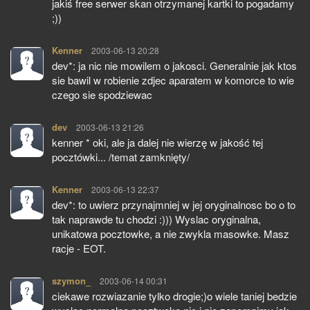
jakiś free serwer skan otrzymanej kartki to pogadamy
;))
Kenner
pisze:
2003-06-13 20:28
dev*: ja nic nie mowilem o jakosci. Generalnie jak ktos
sie bawil w robienie zdjec aparatem w komorce to wie
czego sie spodziewac
dev
pisze:
2003-06-13 21:26
kenner * oki, ale ja dalej nie wierzę w jakość tej
pocztówki... /temat zamknięty/
Kenner
pisze:
2003-06-13 22:37
dev*: to uwierz przynajmniej w jej oryginalnosc bo o to
tak naprawde tu chodzi :))) Wyslac oryginalna,
unikatowa pocztowke, a nie zwykla masowke. Masz
racje - EOT.
szymon_
pisze:
2003-06-14 00:31
ciekawe rozwiazanie tylko drogie;)o wiele taniej bedzie