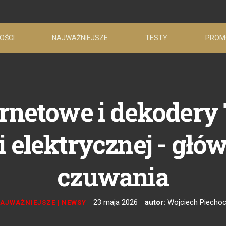
OŚCI
NAJWAŻNIEJSZE
TESTY
PROM
netowe i dekodery 
 elektrycznej - głów
czuwania
23 maja 2026
autor:
Wojciech Piechoc
AJWAŻNIEJSZE
|
NEWSY