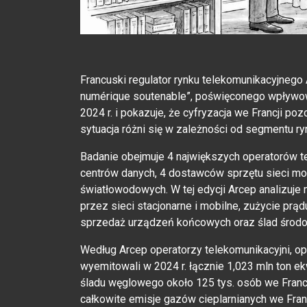
Francuski regulator rynku telekomunikacyjnego 
numérique soutenable”, poświęconego wpływow
2024 r. i pokazuje, że cyfryzacja we Francji po
sytuacja różni się w zależności od segmentu ry
Badanie obejmuje 4 największych operatorów t
centrów danych, 4 dostawców sprzętu sieci mob
światłowodowych. W tej edycji Arcep analizuje 
przez sieci stacjonarne i mobilne, zużycie prą
sprzedaż urządzeń końcowych oraz ślad środo
Według Arcep operatorzy telekomunikacyjni, op
wyemitowali w 2024 r. łącznie 1,023 mln ton 
śladu węglowego około 125 tys. osób we Francji
całkowite emisje gazów cieplarnianych we Francj