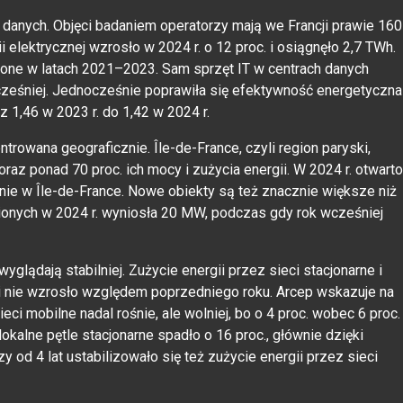
w danych. Objęci badaniem operatorzy mają we Francji prawie 160
i elektrycznej wzrosło w 2024 r. o 12 proc. i osiągnęło 2,7 TWh.
one w latach 2021–2023. Sam sprzęt IT w centrach danych
 wcześniej. Jednocześnie poprawiła się efektywność energetyczna
 1,46 w 2023 r. do 1,42 w 2024 r.
owana geograficznie. Île-de-France, czyli region paryski,
raz ponad 70 proc. ich mocy i zużycia energii. W 2024 r. otwarto
śnie w Île-de-France. Nowe obiekty są też znacznie większe niż
onych w 2024 r. wyniosła 20 MW, podczas gdy rok wcześniej
yglądają stabilniej. Zużycie energii przez sieci stacjonarne i
 i nie wzrosło względem poprzedniego roku. Arcep wskazuje na
ci mobilne nadal rośnie, ale wolniej, bo o 4 proc. wobec 6 proc.
okalne pętle stacjonarne spadło o 16 proc., głównie dzięki
y od 4 lat ustabilizowało się też zużycie energii przez sieci