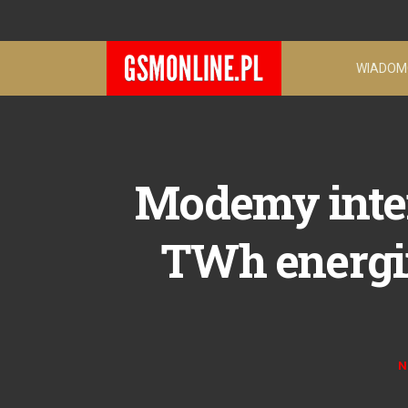
WIADOM
Modemy inter
TWh energii
N