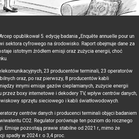
Arcep opublikował 5. edycję badania „Enquête annuelle pour un
i sektora cyfrowego na środowisko. Raport obejmuje dane za
zostaje istotnym źródłem emisji oraz zużycia energii, choć
nku.
elekomunikacyjnych, 23 producentów terminali, 23 operatorów
ilnych oraz, po raz pierwszy, 8 producentów kabli
między innymi emisje gazów cieplarnianych, zużycie energii
du przez boxy internetowe i dekodery TV, wpływ centrów danych,
wiskowy sprzętu sieciowego i kabli światłowodowych.
eratorzy centrów danych i producenci terminali objęci badaniem
ekwiwalentu CO2. Regulator porównuje ten poziom do rocznego
. Emisje pozostają prawie stabilne od 2021 r., mimo że
i spadły w 2024 r. o 3,4 proc.