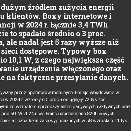
e dużym źródłem zużycia energii
y u klientów. Boxy internetowe i
ncji w 2024 r. łącznie 3,4 TWh
ie to spadało średnio o 3 proc.
a, ale nadal jest 5 razy wyższe niż
e sieci dostępowe. Typowy box
o 10,1 W, z czego największa część
wanie urządzenia włączonego oraz
e na faktyczne przesyłanie danych.
tywany przez operatorów mobilnych. Emisje wbudowane w
 w 2024 r. wzrosły o 5 proc. i osiągnęły 72 tys. ton
nnymi ze wzrostem sprzedaży anten pasywnych i aktywnych oraz
 pod 5G. W 2024 r. we Francji uruchomiono 8200 nowych
śniej, a liczba lokalizacji wyposażonych w 5G wzrosła o 11 tys.