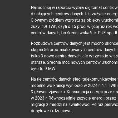
Najmocniej w raporcie wybija się temat centró
działających centrów danych. Ich zużycie energi
Głównym źródłem wzrostu są obiekty uruchomi
zużył 1,9 TWh, czyli o 15 proc. więcej niż rok
centrów danych, bo średni wskaźnik PUE spadł z
Rozbudowa centrów danych jest mocno skoncentr
skupia 56 proc. analizowanych centrów danych o
tylko 3 nowe centra danych, ale wszystkie wła
starsze. Średnia moc nowych centrów uruchomi
było to 9 MW.
Na tle centrów danych sieci telekomunikacyjne w
mobilne we Francji wyniosło w 2024 r. 4,1 TWh
3 główne zjawiska. Konsumpcja energii przez sie
w 2023 r. Równocześnie zużycie energii przez l
migracji z miedzi na światłowód. Po raz pierwsz
dosyłowe i rdzeniowe.