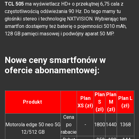
TCL 505
ma wyświetlacz HD+ o przekątnej 6,75 cala z
częstotliwością odświeżania 90 Hz. Do tego mamy tu
głośniki stereo i technologię NXTVISION. Wybierając ten
smartfon dostajemy też baterię o pojemności 5010 mAh,
128 GB pamięci masowej i podwójny aparat 50 MP.
Nowe ceny smartfonów w
ofercie abonamentowej:
Plan
Plan
Plan
Plan L
Produkt
S
M
XS (zł)
(zł)
(zł)
(zł)
Cena
Motorola edge 50 neo 5G
po
-
1800
1440
1368
12/512 GB
rabacie