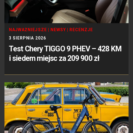
NAJWAŻNIEJSZE
|
NEWSY
|
RECENZJE
3 SIERPNIA 2026
Test Chery TIGGO 9 PHEV – 428 KM
i siedem miejsc za 209 900 zł