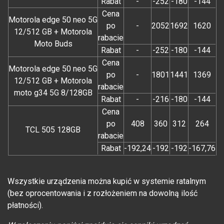
Rabat
-
-252
-180
-144
Cena
Motorola edge 50 neo 5G
po
-
2052
1692
1620
12/512 GB + Motorola
rabacie
Moto Buds
Rabat
-
-252
-180
-144
Cena
Motorola edge 50 neo 5G
po
-
1801
1441
1369
12/512 GB + Motorola
rabacie
moto g34 5G 8/128GB
Rabat
-
-216
-180
-144
Cena
po
408
360
312
264
TCL 505 128GB
rabacie
Rabat
-192,24
-192
-192
-167,76
Wszystkie urządzenia można kupić w systemie ratalnym
(bez oprocentowania i z rozłożeniem na dowolną ilość
płatności).