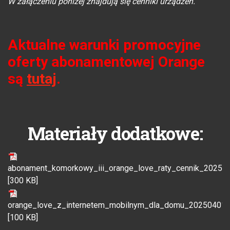
W załączeniu poniżej znajdują się cenniki urządzeń.
Aktualne warunki promocyjne
oferty abonamentowej Orange
są
tutaj
.
Materiały dodatkowe:
abonament_komorkowy_iii_orange_love_raty_cennik_202504
[300 KB]
orange_love_z_internetem_mobilnym_dla_domu_20250401.
[100 KB]