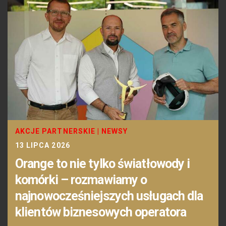
AKCJE PARTNERSKIE
|
NEWSY
13 LIPCA 2026
Orange to nie tylko światłowody i
komórki – rozmawiamy o
najnowocześniejszych usługach dla
klientów biznesowych operatora