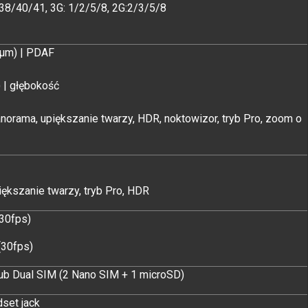
5/7/8/20/38/40/41, 3G: 1/2/5/8, 2G:2/3/5/8
 μm) | PDAF
) | głębokość
panorama, upiększanie twarzy, HDR, noktowizor, tryb Pro, zoom o
piększanie twarzy, tryb Pro, HDR
(30fps)
(30fps)
ub Dual SIM (2 Nano SIM + 1 microSD)
dset jack