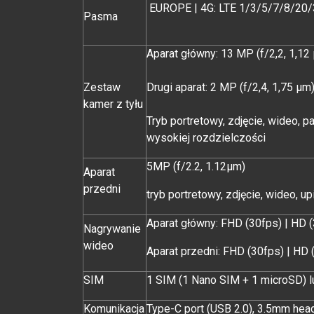
EUROPE | 4G: LTE 1/3/
Pasma
Aparat główny: 13 MP (f/2,2, 1,12
Zestaw
Drugi aparat: 2 MP (f/2,4, 1,75 μm
kamer z tyłu
Tryb portretowy, zdjęcie, wideo, 
wysokiej rozdzielczości
5MP (f/2.2, 1.12μm)
Aparat
przedni
tryb portretowy, zdjęcie, wideo, u
Aparat główny: FHD (30fps) | HD 
Nagrywanie
wideo
Aparat przedni: FHD (30fps) | HD 
SIM
1 SIM (1 Nano SIM + 1 microSD) l
Komunikacja
Type-C port (USB 2.0), 3.5mm hea