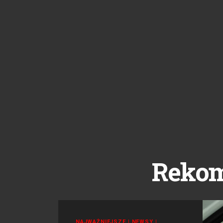
Reko
NAJWAŻNIEJSZE
|
NEWSY
|