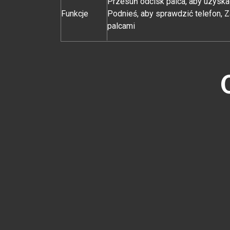
Przesuń odcisk palca, aby uzysk
Funkcje
Podnieś, aby sprawdzić telefon, 
palcami