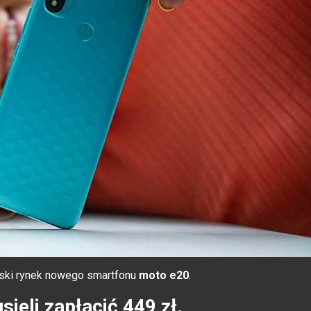
ski rynek nowego smartfonu
moto e20
.
eli zapłacić 449 zł.