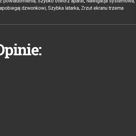
ać powiadomienia, Szybko otwórz aparat, Nawigacja systemowa,
Zapobiegaj dzwonkowi, Szybka latarka, Zrzut ekranu trzema
Opinie: