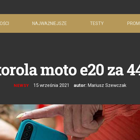
OŚCI
NAJWAŻNIEJSZE
TESTY
PROM
orola moto e20 za 44
15 września 2021
autor:
Mariusz Szewczak
NEWSY