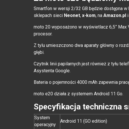
Smartfon w wersji 2/32 GB będzie dostępna w k
sklepach sieci
Neonet
,
x-kom
, na
Amazon.pl
moto 20 wyposażono w wyświetlacz 6,5” Max V
procesor.
Z tylu umieszczono dwa aparaty główny o roz
głębi.
Czytnik linii papilarnych jest również z tyłu t
Asystenta Google.
Bateria o pojemności 4000 mAh zapewnia pracę
moto e20 działa z systemem Android 11 Go.
Specyfikacja techniczna 
System
Android 11 (GO edition)
operacyjny