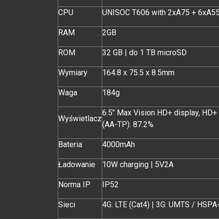
CPU
UNISOC T606 with 2xA75 + 6xA5
RAM
2GB
ROM
32 GB | do 1 TB microSD
Wymiary
164.8 x 75.5 x 8.5mm
Waga
184g
6.5" Max Vision HD+ display, HD+ 
Wyświetlacz
(AA-TP): 87.2%
Bateria
4000mAh
Ładowanie
10W charging | 5V2A
Norma IP
IP52
Sieci
4G: LTE (Cat4) | 3G: UMTS / HSPA