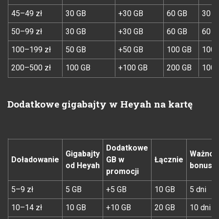
45–49 zł
30 GB
+30 GB
60 GB
30 d
50–99 zł
30 GB
+30 GB
60 GB
60 d
100–199 zł
50 GB
+50 GB
100 GB
100 
200–500 zł
100 GB
+100 GB
200 GB
100 
Dodatkowe gigabajty w Heyah na kartę
Dodatkowe
Gigabajty
Ważnoś
Doładowanie
GB w
Łącznie
od Heyah
bonusu
promocji
5–9 zł
5 GB
+5 GB
10 GB
5 dni
10–14 zł
10 GB
+10 GB
20 GB
10 dni