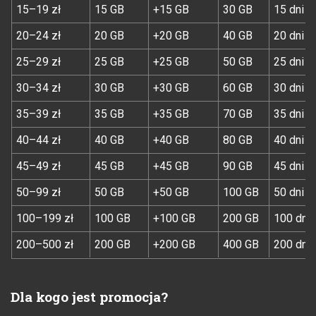
15–19 zł
15 GB
+15 GB
30 GB
15 dni
20–24 zł
20 GB
+20 GB
40 GB
20 dni
25–29 zł
25 GB
+25 GB
50 GB
25 dni
30–34 zł
30 GB
+30 GB
60 GB
30 dni
35–39 zł
35 GB
+35 GB
70 GB
35 dni
40–44 zł
40 GB
+40 GB
80 GB
40 dni
45–49 zł
45 GB
+45 GB
90 GB
45 dni
50–99 zł
50 GB
+50 GB
100 GB
50 dni
100–199 zł
100 GB
+100 GB
200 GB
100 dni
200–500 zł
200 GB
+200 GB
400 GB
200 dni
Dla kogo jest promocja?