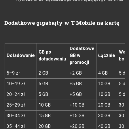
Dodatkowe gigabajty w T-Mobile na kartę
Dodatkowe
GB po
Waż
Doładowanie
GB w
Łącznie
doładowaniu
bon
promocji
5–9 zł
2 GB
+2 GB
4 GB
5 dni
10–19 zł
5 GB
+5 GB
10 GB
5 dni
20–24 zł
5 GB
+5 GB
10 GB
5 dni
25–29 zł
10 GB
+10 GB
20 GB
30 d
30–34 zł
15 GB
+15 GB
30 GB
30 d
35–44 zł
20 GB
+20 GB
40 GB
30 d