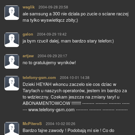
waglik
pisze:
2004-09-28 20:58
ale samsung a 300 nie dziala po zucie o sciane raczej
ma tylko wyswietlqcz zbity;)
galon
pisze:
2004-09-29 19:42
ja bym rzucił dalej, mam bardzo stary telefon:)
artjaw
pisze:
2004-09-29 20:17
no to gratulujemy wyników!
telefony-gsm.com
pisze:
2004-10-01 14:38
Dzieki HEYAH wkoncu zaczelo sie cos dziac w
Taryfach u naszych operatorów, jestem im bardzo za
to wdzieczny. Czekam jeszcze na zmiany taryf u
ABONAMENTOWCOW !!!!!!!! -------- -------- -------- -----
--- www.telefony-gsm.com -------- -------- -------- --------
McPiteroS
pisze:
2004-10-02 00:26
Bardzo fajne zawody ! Podobają mi sie ! Co do