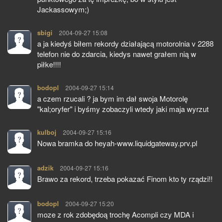
Jackassowym;)
sbigi
pisze:
2004-09-27 15:08
a ja kiedyś biłem rekordy działającą motorolnia v 2288
telefon nie do zdarcia, kiedys nawet grałem nią w
piłke!!!!
bodopl
pisze:
2004-09-27 15:14
a czem rzucali ? ja bym im dał swoja Motorolę
"kal;oryfer" i byśmy zobaczyli wtedy jaki maja wyrzut
kulboj
pisze:
2004-09-27 15:16
Nowa bramka do heyah-www.liquidgateway.prv.pl
adzik
pisze:
2004-09-27 15:16
Brawo za rekord, trzeba pokazać Finom kto ty rządzi!!
bodopl
pisze:
2004-09-27 15:20
moze z rok zdobędoą trochę Acompli czy MDA i