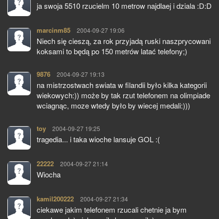
ja swoja 5510 rzucielm 10 metrow najdlaej i dziala :D:D
marcinm85
pisze:
2004-09-27 19:06
Niech się cieszą, za rok przyjadą ruski naszprycowani
koksami to będą po 150 metrów latać telefony;)
9876
pisze:
2004-09-27 19:13
na mistrzostwach swiata w filandii było kilka kategorii
wiekowych:)) może by tak rzut telefonem na olimpiade
wciagnąc, moze wtedy było by wiecej medali:)))
toy
pisze:
2004-09-27 19:25
tragedia... i taka wioche lansuje GOL :(
22222
pisze:
2004-09-27 21:14
Wiocha
kamil200222
pisze:
2004-09-27 21:34
ciekawe jakim telefonem rzucali chetnie ja bym