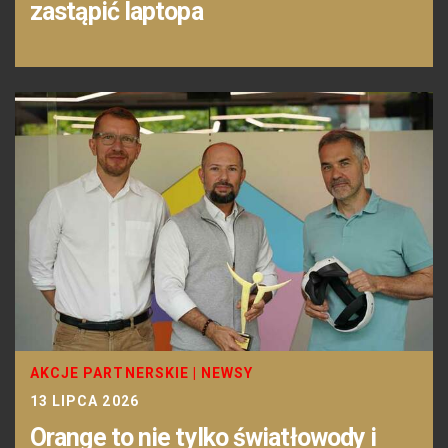
zastąpić laptopa
AKCJE PARTNERSKIE
|
NEWSY
13 LIPCA 2026
Orange to nie tylko światłowody i