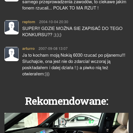
samego przeprowadzenia zawodów, to ciekawe jakim
fonem rzucali... POLAK TO MA RZUT !
raptom
pisze:
2004-10-04 20:30
SUPER!! GDZIE MOŻNA SIE ZAPISAĆ DO TEGO
KONKURSU?? ;););)
arturro
pisze:
2007-09-08 13:07
Ja to kocham moją Nokią 6030 rzucać po pijanemu!!!
Słuchajcie, ona jest nie do zdarcia! wczoraj ją
poskładałem i dalej działa !:) a piwko nią też
otwierałem:)))
Rekomendowane: