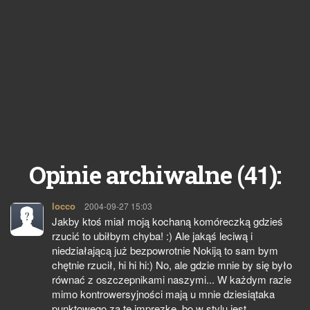
41
Opinie archiwalne (
):
locco
pisze:
2004-09-27 15:03
Jakby ktoś miał moją kochaną komóreczką gdzieś
rzucić to ubiłbym chyba! :) Ale jakąś leciwą i
niedziałającą już bezpowrotnie Nokiją to sam bym
chętnie rzucił, hi hi hi:) No, ale gdzie mnie by się było
równać z oszczepnikami naszymi... W każdym razie
mimo kontrowersyjności mają u mnie dziesiątaka
punktowego za tę imprezkę, bo w stylu jest