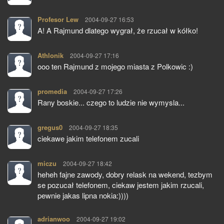
Profesor Lew
pisze:
2004-09-27 16:53
A! A Rajmund dlatego wygrał, że rzucał w kółko!
Athlonik
pisze:
2004-09-27 17:16
ooo ten Rajmund z mojego miasta z Polkowic :)
promedia
pisze:
2004-09-27 17:26
Rany boskie... czego to ludzie nie wymysla...
gregus0
pisze:
2004-09-27 18:35
ciekawe jakim telefonem zucali
miczu
pisze:
2004-09-27 18:42
heheh fajne zawody, dobry relask na wekend, tezbym
se pozucał telefonem, ciekaw jestem jakim rzucali,
pewnie jakas lipna nokia:))))
adrianwoo
pisze:
2004-09-27 19:02