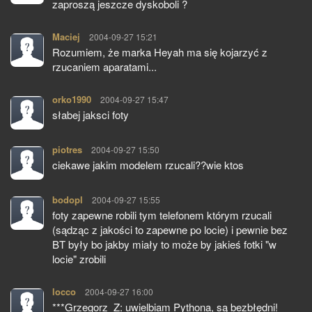
zaproszą jeszcze dyskoboli ?
Maciej
pisze:
2004-09-27 15:21
Rozumiem, że marka Heyah ma się kojarzyć z
rzucaniem aparatami...
orko1990
pisze:
2004-09-27 15:47
słabej jaksci foty
piotres
pisze:
2004-09-27 15:50
ciekawe jakim modelem rzucali??wie ktos
bodopl
pisze:
2004-09-27 15:55
foty zapewne robili tym telefonem którym rzucali
(sądząc z jakości to zapewne po locie) i pewnie bez
BT były bo jakby miały to może by jakieś fotki "w
locie" zrobili
locco
pisze:
2004-09-27 16:00
***Grzegorz_Z: uwielbiam Pythona, są bezbłędni!