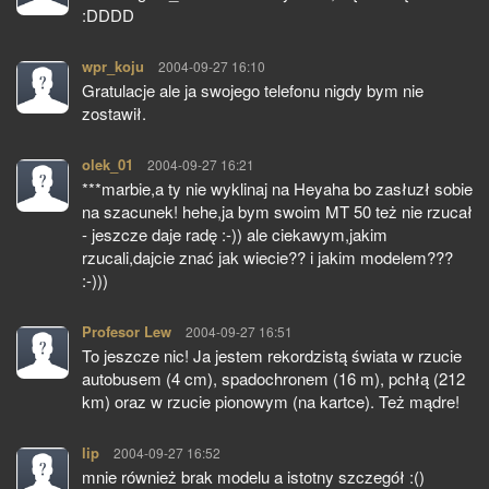
:DDDD
wpr_koju
pisze:
2004-09-27 16:10
Gratulacje ale ja swojego telefonu nigdy bym nie
zostawił.
olek_01
pisze:
2004-09-27 16:21
***marbie,a ty nie wyklinaj na Heyaha bo zasłuzł sobie
na szacunek! hehe,ja bym swoim MT 50 też nie rzucał
- jeszcze daje radę :-)) ale ciekawym,jakim
rzucali,dajcie znać jak wiecie?? i jakim modelem???
:-)))
Profesor Lew
pisze:
2004-09-27 16:51
To jeszcze nic! Ja jestem rekordzistą świata w rzucie
autobusem (4 cm), spadochronem (16 m), pchłą (212
km) oraz w rzucie pionowym (na kartce). Też mądre!
lip
pisze:
2004-09-27 16:52
mnie również brak modelu a istotny szczegół :()