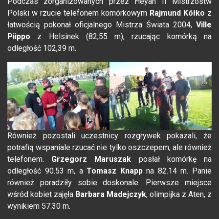
Podczas zorganizowanych przez Heyah II Mistrzostw
Polski w rzucie telefonem komórkowym
Rajmund Kółko
z
łatwością pokonał oficjalnego Mistrza Świata 2004,
Ville
Piippo
z Helsinek (82,55 m), rzucając komórką na
odległość 102,39 m.
Również pozostali uczestnicy rozgrywek pokazali, że
potrafią wspaniale rzucać nie tylko oszczepem, ale również
telefonem.
Grzegorz Maruszak
posłał komórkę na
odległość 90.53 m, a
Tomasz Knapp
na 82.14 m. Panie
również poradziły sobie doskonale. Pierwsze miejsce
wśród kobiet zajęła
Barbara Madejczyk
, olimpijka z Aten, z
wynikiem 57.30 m.