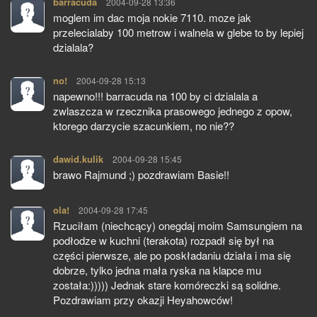
barracuda
pisze:
2004-09-28 13:36
moglem im dac moja nokie 7110. moze jak
przelecialaby 100 metrow i walnela w glebe to by lepiej
dzialala?
no!
pisze:
2004-09-28 15:13
napewno!!! barracuda na 100 by ci dzialala a
zwlaszcza w rzecznika prasowego jednego z opow,
ktorego darzycie szacunkiem, no nie??
dawid.kulik
pisze:
2004-09-28 15:45
brawo Rajmund ;) pozdrawiam Basie!!
ola!
pisze:
2004-09-28 17:45
Rzuciłam (niechcący) onegdaj moim Samsungiem na
podłodze w kuchni (terakota) rozpadł się był na
części pierwsze, ale po poskładaniu działa i ma się
dobrze, tylko jedna mała ryska na klapce mu
została:))))) Jednak stare komóreczki są solidne.
Pozdrawiam przy okazji Heyahowców!