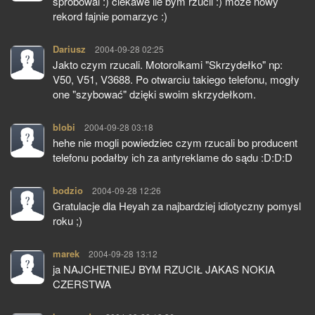
sprobowal :) ciekawe ile bym rzucil :) moze nowy
rekord fajnie pomarzyc :)
Dariusz
pisze:
2004-09-28 02:25
Jakto czym rzucali. Motorolkami "Skrzydełko" np:
V50, V51, V3688. Po otwarciu takiego telefonu, mogły
one "szybować" dzięki swoim skrzydełkom.
blobi
pisze:
2004-09-28 03:18
hehe nie mogli powiedziec czym rzucali bo producent
telefonu podałby ich za antyreklame do sądu :D:D:D
bodzio
pisze:
2004-09-28 12:26
Gratulacje dla Heyah za najbardziej idiotyczny pomysl
roku ;)
marek
pisze:
2004-09-28 13:12
ja NAJCHETNIEJ BYM RZUCIŁ JAKAS NOKIA
CZERSTWA