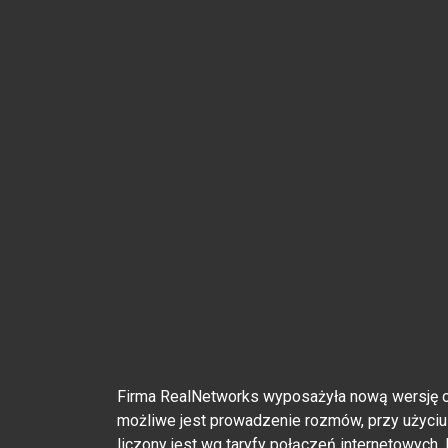
Firma RealNetworks wyposażyła nową wersję o
możliwe jest prowadzenie rozmów, przy użyci
liczony jest wg taryfy połączeń internetowych.