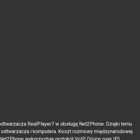
dtwarzacza RealPlayer7 w obsługę Net2Phone. Dzięki temu
u odtwarzacza i komputera. Koszt rozmowy międzynarodowej
 Net2Phone wykorzystuje protokół VoIP (Voice over IP).