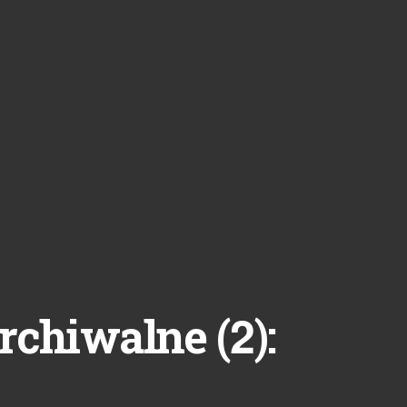
2
rchiwalne (
):