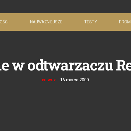
OŚCI
NAJWAŻNIEJSZE
TESTY
PROM
e w odtwarzaczu Re
16 marca 2000
NEWSY