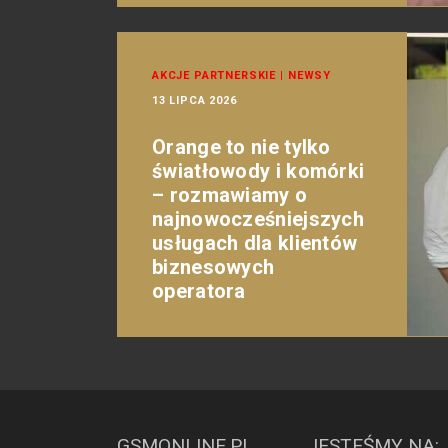
AKCJE PARTNERSKIE
|
NEWSY
13 LIPCA 2026
Orange to nie tylko
światłowody i komórki
– rozmawiamy o
najnowocześniejszych
usługach dla klientów
biznesowych
operatora
GSMONLINE.PL
JESTEŚMY NA: