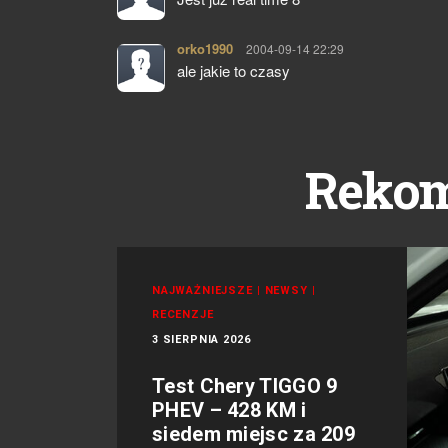
orko1990
pisze:
2004-09-14 22:29
ale jakie to czasy
Reko
NAJWAŻNIEJSZE
|
NEWSY
|
RECENZJE
3 SIERPNIA 2026
Test Chery TIGGO 9
PHEV – 428 KM i
siedem miejsc za 209