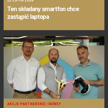
22 LIPCA 2026
Ten składany smartfon chce
zastąpić laptopa
AKCJE PARTNERSKIE
|
NEWSY