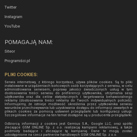
Twitter
Instagram
YouTube
POMAGAJĄ NAM:
Siteor
Programiści.pl
PLIKI COOKIES:
Serwis internetowy, z którego korzystasz, używa plików cookies. Są to pliki
instalowane w urządzeniach końcowych osób korzystających z serwisu, w celu
administrowania serwisem, poprawy jakości świadczonych usług w tym
dostosowania treści serwisu do preferencji użytkownika, utrzymania sesji
użytkownika oraz dla celów statystycznych i targetowania behawioralnego
reklamy (dostosowania treści reklamy do Twoich indywidualnych potrzeb).
Informujemy, że istnieje możliwość określenia przez użytkownika serwisu
warunków przechowywania lub uzyskiwania dostępu do informacji zawartych w
plikach cookies za pomocą ustawień przeglądarki lub konfiguracji usługi.
Szczegółowe informacje na ten temat dostępne są u producenta przeglądarki.
Odbiorcą informacji z cookies jest Gemius S.A., Google LLC, oraz spółki
zlecające GSM ONLINE Sp. z o.o. realizację kampanii reklamowej, a także
podmioty badające i zliczające tę kampanię. Dane te mogą zostać
udostępnione na rzecz partnerów handlowych
GSM ONLINE Sp. z o.o.