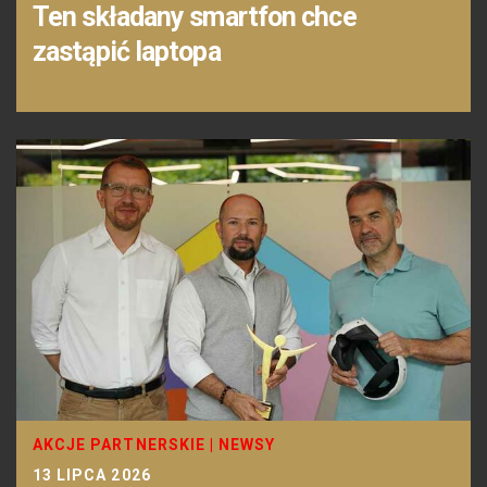
Ten składany smartfon chce
zastąpić laptopa
AKCJE PARTNERSKIE
|
NEWSY
13 LIPCA 2026