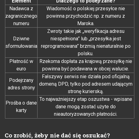
Element
Dlaczego to podejrzane?
Nadawca z
Wiadomość o polskiej przesyłce nie
zagranicznego
powinna przychodzić np. z numeru z
numeru
Maroka.
Zwroty takie jak „weryfikacja adresu
Dziwne
niespełniona” lub „przesyłka jest
sformułowania
reprogramowana” brzmią nienaturalnie po
polsku.
Płatność w
Rzekoma dopłata za krajową przesyłkę nie
euro
powinna być podawana w obcej walucie.
Fałszywy serwis nie działa pod oficjalną
Podejrzany
domeną DPD, tylko pod adresem udającym
adres strony
stronę kurierską.
To najważniejszy etap oszustwa - wpisane
Prośba o dane
dane mogą zostać użyte do
karty
nieautoryzowanych płatności.
Co zrobić, żeby nie dać się oszukać?