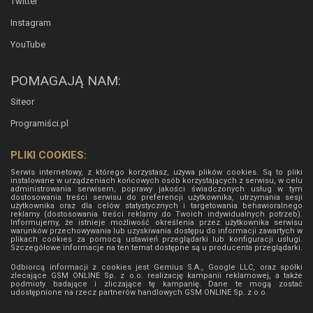
Twitter
Instagram
YouTube
POMAGAJĄ NAM:
Siteor
Programiści.pl
PLIKI COOKIES:
Serwis internetowy, z którego korzystasz, używa plików cookies. Są to pliki
instalowane w urządzeniach końcowych osób korzystających z serwisu, w celu
administrowania serwisem, poprawy jakości świadczonych usług w tym
dostosowania treści serwisu do preferencji użytkownika, utrzymania sesji
użytkownika oraz dla celów statystycznych i targetowania behawioralnego
reklamy (dostosowania treści reklamy do Twoich indywidualnych potrzeb).
Informujemy, że istnieje możliwość określenia przez użytkownika serwisu
warunków przechowywania lub uzyskiwania dostępu do informacji zawartych w
plikach cookies za pomocą ustawień przeglądarki lub konfiguracji usługi.
Szczegółowe informacje na ten temat dostępne są u producenta przeglądarki.
Odbiorcą informacji z cookies jest Gemius S.A., Google LLC, oraz spółki
zlecające GSM ONLINE Sp. z o.o. realizację kampanii reklamowej, a także
podmioty badające i zliczające tę kampanię. Dane te mogą zostać
udostępnione na rzecz partnerów handlowych
GSM ONLINE Sp. z o.o.