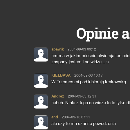
Opinie a
spawik
pisze:
2004-09-03 09:12
hmm a w jakim miescie otwieraja ten oddzi
zaspany jestem i ne widze... :)
KIELBASA
pisze:
2004-09-03 10:17
W Trzemeszni pod lubierują krakowską
Andrez
pisze:
2004-09-03 12:31
heheh. N ale z tego co widze to to tylko
and
pisze:
2004-09-10 07:11
ale czy to ma szanse powodzenia