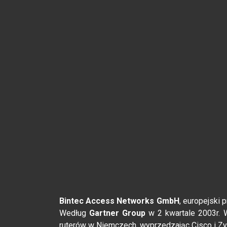
Bintec Access Networks GmbH
, europejski 
Według
Gartner Group
w 2 kwartale 2003r. 
ruterów w Niemczech, wyprzedzając Cisco i Zy