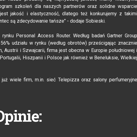
ogram szkoleń dla naszych partnerów oraz solidne wsparci
st jakość i elastyczność, dlatego też konkurujemy z takim
intec są zdecydowanie tańsze" - dodaje Sobieski.
m rynku Personal Access Router. Według badań Gartner Grou
 56% udziału w rynku (według obrotów) prześcigając znaczni
 Austrii i Szwajcarii, firma jest obecna w Europie południowej 
ortugalii, Hiszpanii i Polsce jak również w Beneluksie, Wielkie
uż wiele firm, m.in. sieć Telepizza oraz salony perfumeryjn
Opinie: