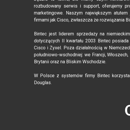
rozbudowany serwis i support, oferujemy pr
marketingowe. Naszym największym atutem je
firmami jak Cisco, zwłaszcza że rozwiązania B
Bintec jest liderem sprzedaży na niemiecki
dotyczących II kwartału 2003 Bintec posiada
Cisco i Zyxel. Poza działalnością w Niemczech,
południowo-wschodniej: we Francji, Włoszech, P
Brytanii oraz na Bliskim Wschodzie.
W Polsce z systemów firmy Bintec korzysta j
Douglas.