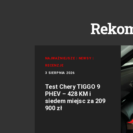
Reko
NAJWAŻNIEJSZE
|
NEWSY
|
RECENZJE
3 SIERPNIA 2026
Test Chery TIGGO 9
PHEV – 428 KM i
siedem miejsc za 209
900 zł