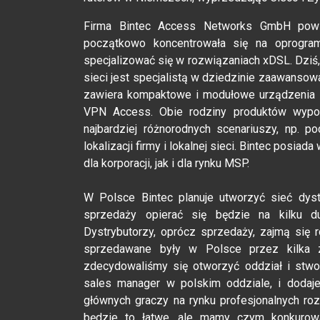
Firma Bintec Access Networks GmbH pow
początkowo koncentrowała się na oprogra
specjalizować się w rozwiązaniach xDSL. Dziś
sieci jest specjalistą w dziedzinie zaawanso
zawiera kompaktowe i modułowe urządzenia si
VPN Access. Obie rodziny produktów wyposa
najbardziej różnorodnych scenariuszy, np. p
lokalizacji firmy i lokalnej sieci. Bintec posia
dla korporacji, jak i dla rynku MSP.
W Polsce Bintec planuje utworzyć sieć dyst
sprzedaży opierać się będzie na kilku duż
Dystrybutorzy, oprócz sprzedaży, zajmą się 
sprzedawane były w Polsce przez kilka za
zdecydowaliśmy się otworzyć oddział i stwo
sales manager w polskim oddziale, i dodaje
głównych graczy na rynku profesjonalnych ro
będzie to łatwe, ale mamy czym konkurowa