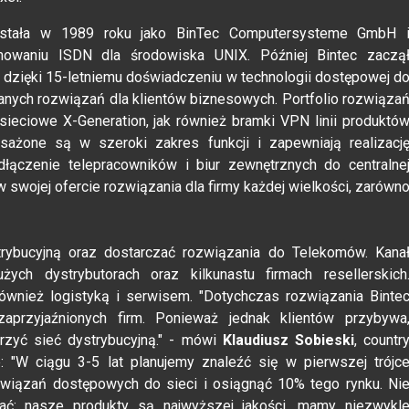
stała w 1989 roku jako BinTec Computersysteme GmbH 
mowaniu ISDN dla środowiska UNIX. Później Bintec zaczą
, dzięki 15-letniemu doświadczeniu w technologii dostępowej d
wanych rozwiązań dla klientów biznesowych. Portfolio rozwiąza
eciowe X-Generation, jak również bramki VPN linii produktó
żone są w szeroki zakres funkcji i zapewniają realizacj
odłączenie telepracowników i biur zewnętrznych do centralne
da w swojej ofercie rozwiązania dla firmy każdej wielkości, zarówn
rybucyjną oraz dostarczać rozwiązania do Telekomów. Kana
ych dystrybutorach oraz kilkunastu firmach resellerskich
również logistyką i serwisem. "Dotychczas rozwiązania Binte
przyjaźnionych firm. Ponieważ jednak klientów przybywa
rzyć sieć dystrybucyjną." - mówi
Klaudiusz Sobieski
, countr
: "W ciągu 3-5 lat planujemy znaleźć się w pierwszej trójc
związań dostępowych do sieci i osiągnąć 10% tego rynku. Ni
ć: nasze produkty są najwyższej jakości, mamy niezwykl