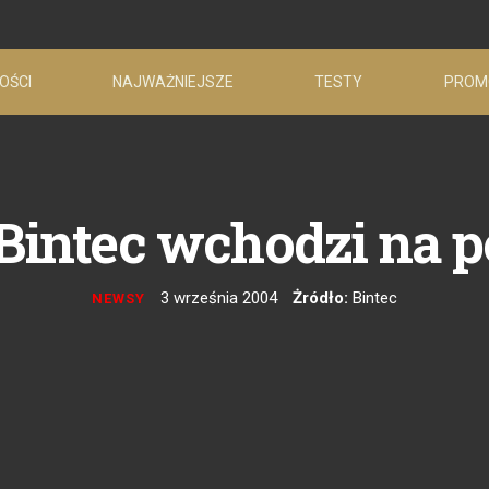
OŚCI
NAJWAŻNIEJSZE
TESTY
PROM
Bintec wchodzi na p
3 września 2004
Żródło:
Bintec
NEWSY