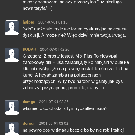
miedzy wierszami nalezy przeczytac "juz niedlugo
nowa taryfa" :-)
haiper
pisze:
2004-07-01 01:15
*wlo* może sie myle ale forum dyskusyjne polega na
dyskusji. A może nie? Więc dziwi mnie twoja uwaga.
KODAK
pisze:
2004-07-01 02:20
Grzegorz_Z prosty jesteś. Mix Plus To niewypał
zarobkowy dla Plusa zarabiają tylko nabijani w butelke
klienci myśląc ,że na prawdę dostali telefon za 1 zł na
kartę. A heyah zarabia na połączeniach
przychodzących. A Ty byś narobił w galoty jak bys
zobaczył przynajmniej promil tej sumy :-).
damga
pisze:
2004-07-01 02:36
wlasnie, o co chodzi z tym ryczaltem issa?
domur
pisze:
2004-07-01 03:02
na pewno cos w tiktaku bedzie bo by nie robili takiej