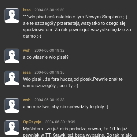
issa
pisze:
2004-06-30 19:30
***wlo pisał coś ostatnio o tym Nowym Simplusie ;-) ,
ale te szczegóły przerastają wszystko to czego się
spodziewałem. Za rok pewnie już wszystko będzie za
darmo ;-)
wsh
pisze:
2004-06-30 19:32
a co wlasnie wlo pisal?
issa
pisze:
2004-06-30 19:35
Wlo pisał , że fora huczą od plotek.Pewnie znał te
same szczególy , co i Ty :-)
wsh
pisze:
2004-06-30 19:38
a no mozliwe, oby sie sprawdzily te ploty :)
OpOzycja
pisze:
2004-06-30 19:39
Myślałem , że już dziś podadzą newsa, że 1/1 to już
pewniak w TT. Stawki też będą wypaśne. Bo tak miało