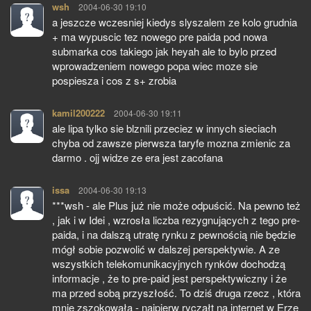
wsh
pisze:
2004-06-30 19:10
a jeszcze wczesniej kiedys slyszalem ze kolo grudnia
+ ma wypuscic tez nowego pre paida pod nowa
submarka cos takiego jak heyah ale to bylo przed
wprowadzeniem nowego popa wiec moze sie
pospiesza i cos z s+ zrobia
kamil200222
pisze:
2004-06-30 19:11
ale lipa tylko sie blznili przeciez w innych sieciach
chyba od zawsze pierwsza taryfe mozna zmienic za
darmo . ojj widze ze era jest zacofana
issa
pisze:
2004-06-30 19:13
***wsh - ale Plus już nie może odpuścić. Na pewno też
, jak i w Idei , wzrosła liczba rezygnujących z tego pre-
paida, i na dalszą utratę rynku z pewnością nie będzie
mógł sobie pozwolić w dalszej perspektywie. A ze
wszystkich telekomunikacyjnych rynków dochodzą
informacje , że to pre-paid jest perspektywiczny i że
ma przed sobą przyszłość. To dziś druga rzecz , która
mnie zszokowała - najpierw ryczałt na internet w Erze