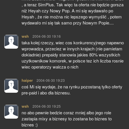
, a teraz SimPlus. Tak więc ta oferta nie będzie gorsza
niż Heyah czy Nowy Pop. A mi się wydawało po
Heyah , że nie można nic lepszego wymyślić , potem
wydawało mi się tak samo przy Nowym Popie....
wsh
pisze:
2004-06-30 19:16
taka kolej rzeczy, wiec cos konkurencyjnego napewno
wprowadza, przeciez w innych krajach (nie pamietam
dokladnie) prepaidy stanowia jakies 80% wszystkich
uzytkownikow komorek, w polsce tez ich liczba rosnie
wiec operatorzy walcza o nich
haiper
pisze:
2004-06-30 19:23
coś Mi się wydaje, że na rynku pozostaną tylko oferty
pre-paid i abo dla biznesu.
wsh
pisze:
2004-06-30 19:25
no abo pewnie bedzie coraz mniej albo jego role
zastapia mixy a biznesy to zostana bo biznes to
biznes :)