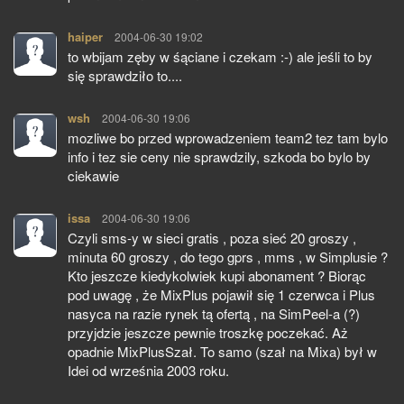
haiper
pisze:
2004-06-30 19:02
to wbijam zęby w śąciane i czekam :-) ale jeśli to by
się sprawdziło to....
wsh
pisze:
2004-06-30 19:06
mozliwe bo przed wprowadzeniem team2 tez tam bylo
info i tez sie ceny nie sprawdzily, szkoda bo bylo by
ciekawie
issa
pisze:
2004-06-30 19:06
Czyli sms-y w sieci gratis , poza sieć 20 groszy ,
minuta 60 groszy , do tego gprs , mms , w Simplusie ?
Kto jeszcze kiedykolwiek kupi abonament ? Biorąc
pod uwagę , że MixPlus pojawił się 1 czerwca i Plus
nasyca na razie rynek tą ofertą , na SimPeel-a (?)
przyjdzie jeszcze pewnie troszkę poczekać. Aż
opadnie MixPlusSzał. To samo (szał na Mixa) był w
Idei od września 2003 roku.