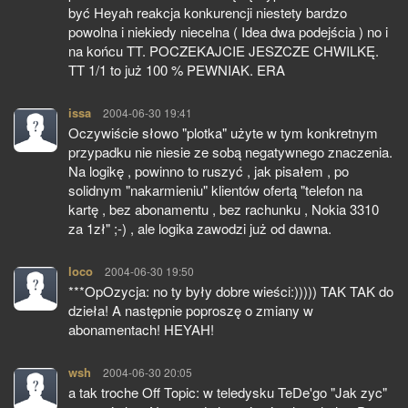
być Heyah reakcja konkurencji niestety bardzo
powolna i niekiedy niecelna ( Idea dwa podejścia ) no i
na końcu TT. POCZEKAJCIE JESZCZE CHWILKĘ.
TT 1/1 to już 100 % PEWNIAK. ERA
issa
pisze:
2004-06-30 19:41
Oczywiście słowo "plotka" użyte w tym konkretnym
przypadku nie niesie ze sobą negatywnego znaczenia.
Na logikę , powinno to ruszyć , jak pisałem , po
solidnym "nakarmieniu" klientów ofertą "telefon na
kartę , bez abonamentu , bez rachunku , Nokia 3310
za 1zł" ;-) , ale logika zawodzi już od dawna.
loco
pisze:
2004-06-30 19:50
***OpOzycja: no ty były dobre wieści:))))) TAK TAK do
dzieła! A następnie poproszę o zmiany w
abonamentach! HEYAH!
wsh
pisze:
2004-06-30 20:05
a tak troche Off Topic: w teledysku TeDe'go "Jak zyc"