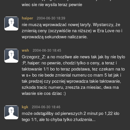
wiec sie nie wysila teraz pewnie
haiper
pisze:
2004-06-30 18:39
nie muszą wprowadzać nowej taryfy. Wystarczy, że
zmienią ceny (oczywiśćie na niższe) w Era Love no i
wprowadzą sekundowe naliczanie.
wsh
pisze:
2004-06-30 18:45
Grzegorz_Z: a no mozliwe ale news tak jak by nie bylo
:P, haiper: no pewnie, chodzi tylko o ceny, a teraz i
taktowanie 1/1 bo to teraz podstawa, tez czekam na to
w s+ bo nie bede zmienial numeru co mam 5 lat jak i
tak predzej czy pozniej wprowadza takie taktowanie,
szkoda tracic numeru, zreszta za miesiac, dwa ma
wlasnie sie cos dziac :)
kgk
pisze:
2004-06-30 18:46
może odstąpiliby od pierwszych 2 minut po 1,22 ido
tego 1/1, ale to chyba tylko złudzenia...