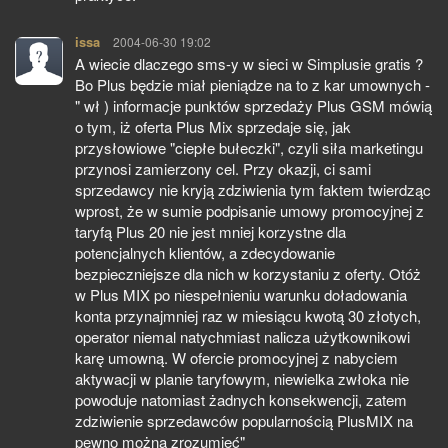
issa
pisze:
2004-06-30 19:02
A wiecie dlaczego sms-y w sieci w Simplusie gratis ?
Bo Plus będzie miał pieniądze na to z kar umownych -
" wł ) informacje punktów sprzedaży Plus GSM mówią
o tym, iż oferta Plus Mix sprzedaje się, jak
przysłowiowe "ciepłe bułeczki", czyli siła marketingu
przynosi zamierzony cel. Przy okazji, ci sami
sprzedawcy nie kryją zdziwienia tym faktem twierdząc
wprost, że w sumie podpisanie umowy promocyjnej z
taryfą Plus 20 nie jest mniej korzystne dla
potencjalnych klientów, a zdecydowanie
bezpieczniejsze dla nich w korzystaniu z oferty. Otóż
w Plus MIX po niespełnieniu warunku doładowania
konta przynajmniej raz w miesiącu kwotą 30 złotych,
operator niemal natychmiast nalicza użytkownikowi
karę umowną. W ofercie promocyjnej z nabyciem
aktywacji w planie taryfowym, niewielka zwłoka nie
powoduje natomiast żadnych konsekwencji, zatem
zdziwienie sprzedawców popularnością PlusMIX na
pewno można zrozumieć"