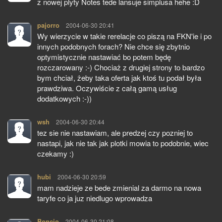
z nowej plyty Notes tede lansuje simplusa hehe :D
pajorro
pisze:
2004-06-30 20:41
Wy wierzycie w takie rerelacje co piszą na FKN'ie i po
innych podobnych forach? Nie chce się zbytnio
optymistycznie nastawiać bo potem będę
rozczarowany :-) Chociaż z drugiej strony to bardzo
bym chciał, żeby taka oferta jak ktoś tu podał była
prawdziwa. Oczywiście z całą gamą usług
dodatkowych :-))
wsh
pisze:
2004-06-30 20:44
tez sie nie nastawiam, ale predzej czy pozniej to
nastapi, jak nie tak jak plotki mowia to podobnie, wiec
czekamy :)
hubi
pisze:
2004-06-30 20:59
mam nadzieje ze bede zmienial za darmo na nowa
taryfe co ja juz niedlugo wprowadza
Boncio
pisze:
2004-06-30 21:08