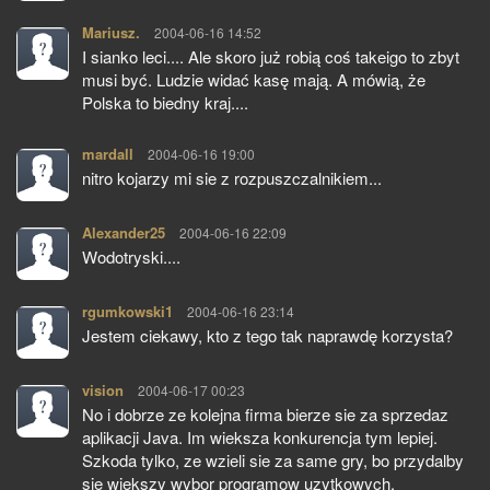
Mariusz.
pisze:
2004-06-16 14:52
I sianko leci.... Ale skoro już robią coś takeigo to zbyt
musi być. Ludzie widać kasę mają. A mówią, że
Polska to biedny kraj....
mardall
pisze:
2004-06-16 19:00
nitro kojarzy mi sie z rozpuszczalnikiem...
Alexander25
pisze:
2004-06-16 22:09
Wodotryski....
rgumkowski1
pisze:
2004-06-16 23:14
Jestem ciekawy, kto z tego tak naprawdę korzysta?
vision
pisze:
2004-06-17 00:23
No i dobrze ze kolejna firma bierze sie za sprzedaz
aplikacji Java. Im wieksza konkurencja tym lepiej.
Szkoda tylko, ze wzieli sie za same gry, bo przydalby
sie wiekszy wybor programow uzytkowych.