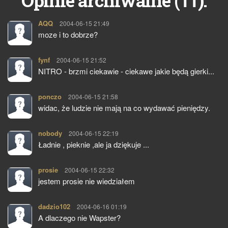
11
Opinie archiwalne (
):
AQQ
pisze:
2004-06-15 21:49
moze i to dobrze?
fynf
pisze:
2004-06-15 21:52
NITRO - brzmi ciekawie - ciekawe jakie będą gierki...
ponczo
pisze:
2004-06-15 21:58
widac, że ludzie nie mają na co wydawać pieniędzy.
nobody
pisze:
2004-06-15 22:19
Ładnie , pieknie ,ale ja dziękuje ...
prosie
pisze:
2004-06-15 22:32
jestem prosie nie wiedziałem
dadzio102
pisze:
2004-06-16 01:19
A dlaczego nie Wapster?