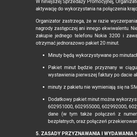
W niniejszej Sprzedaży Promocyjnej, Organizat
aktywację do wykorzystania na połączenia krajo
Organizator zastrzega, że w razie wyczerpani
nagrody zastępczej ani innego ekwiwalentu. Nie
zakupie jednego telefonu Nokia 3200 i zaw
otrzymać jednorazowo pakiet 20 minut.
Minuty będą wykorzystywane po minutac
Pakiet minut będzie przyznany w ciągu
wystawienia pierwszej faktury po dacie a
minuty z pakietu nie wymieniają się na S
Dodatkowy pakiet minut można wykorzys
602951000, 602955000, 602992000, 6029
dane (w tym także połączeń z nume
bezpłatnych, oraz połączeń przekierowan
5. ZASADY PRZYZNAWANIA I WYDAWANIA