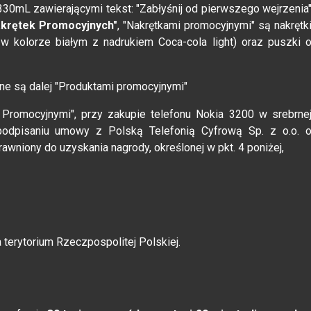
330mL zawierającymi tekst: "Zabłyśnij od pierwszego wejrzenia
akrętek Promocyjnych"
, "Nakrętkami promocyjnymi" są nakrętk
w kolorze białym z nadrukiem Coca-cola light) oraz puszki 
e są dalej "Produktami promocyjnymi"
i Promocyjnymi", przy zakupie telefonu Nokia 3200 w srebrne
podpisaniu umowy z Polską Telefonią Cyfrową Sp. z o.o. 
awniony do uzyskania nagrody, określonej w pkt. 4 poniżej,
terytorium Rzeczpospolitej Polskiej.