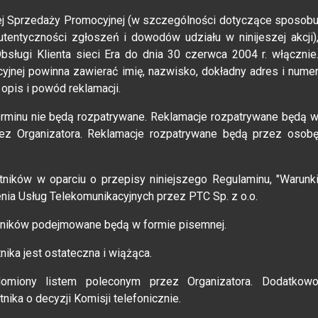
zej Sprzedaży Promocyjnej (w szczególności dotyczące sposob
utentyczności zgłoszeń i dowodów udziału w ninijeszej akcji)
bsługi Klienta sieci Era do dnia 30 czerwca 2004 r. włącznie
jnej powinna zawierać imię, nazwisko, dokładny adres i nume
 opis i powód reklamacji.
rminu nie będą rozpatrywane. Reklamacje rozpatrywane będą 
zez Organizatora. Reklamacje rozpatrywane będą przez osob
stników w oparciu o przepisy niniejszego Regulaminu, "Warunk
enia Usług Telekomunikacyjnych przez PTC Sp. z o.o.
stników podejmowane będą w formie pisemnej.
ika jest ostateczna i wiążąca.
domiony listem poleconym przez Organizatora. Dodatkow
ika o decyzji Komisji telefonicznie.