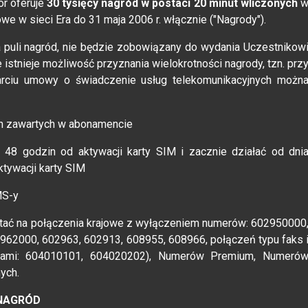
or oferuje
30 tysięcy nagród w postaci 20 minut wliczonych
we w sieci Era do 31 maja 2006 r. włącznie ("Nagrody").
a puli nagród, nie będzie zobowiązany do wydania Uczestnikow
 istnieje możliwość przyznania wielokrotności nagrody, tzn. prz
arciu umowy o świadczenie usług telekomunikacyjnych możn
h zawartych w abonamencie
 48 godzin od aktywacji karty SIM i zacznie działać od dni
ktywacji karty SIM
MS-y
tać na połączenia krajowe z wyłączeniem numerów: 602950000
62000, 602963, 602913, 608955, 608966, połączeń typu faks 
rami: 604010101, 604020202), Numerów Premium, Numeró
ych.
 NAGRÓD