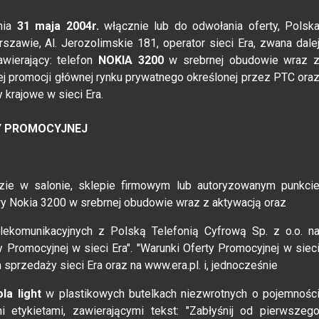
nia
31 maja 2004r.
włącznie lub do odwołania oferty, Polsk
szawie, Al. Jerozolimskie 181, operator sieci Era, zwana dale
awierający: telefon
NOKIA 3200
w srebrnej obudowie wraz 
ej promocji głównej rynku prywatnego określonej przez PTC ora
krajowe w sieci Era.
ŻY PROMOCYJNEJ
:
ie w salonie, sklepie firmowym lub autoryzowanym punkci
wy Nokia 3200 w srebrnej obudowie wraz z aktywacją oraz
ekomunikacyjnych z Polską Telefonią Cyfrową Sp. z o.o. n
Promocyjnej w sieci Era". "Warunki Oferty Promocyjnej w siec
sprzedaży sieci Era oraz na www.era.pl. i, jednocześnie
a light
w plastikowych butelkach niezwrotnych o pojemnośc
 etykietami, zawierającymi tekst: "Zabłyśnij od pierwszeg