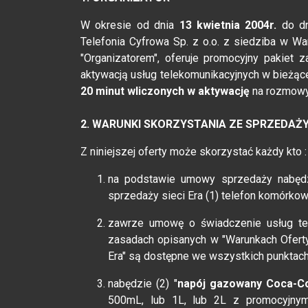
W okresie od dnia
13 kwietnia 2004r.
do d
Telefonia Cyfrowa Sp. z o.o. z siedziba w War
"Organizatorem", oferuje promocyjny pakiet z
aktywacją usług telekomunikacyjnych w bieżąc
20 minut wliczonych w aktywację
na rozmowy 
2. WARUNKI SKORZYSTANIA ZE SPRZEDA
Z niniejszej oferty może skorzystać każdy kto 
na podstawie umowy sprzedaży nabędz
sprzedaży sieci Era (1) telefon komórko
zawrze umowę o świadczenie usług tel
zasadach opisanych w "Warunkach Oferty 
Era" są dostępne we wszystkich punktach 
nabędzie (2) "
napój gazowany Coca-Col
500mL, lub 1L, lub 2L z promocyjnymi