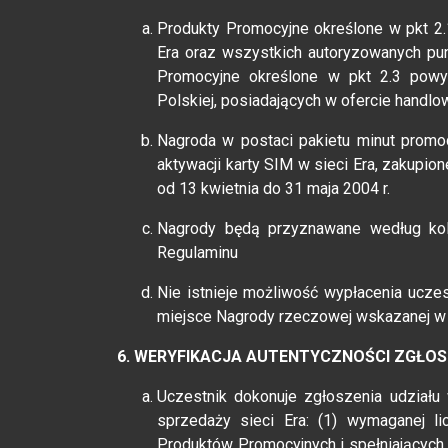
Produkty Promocyjne określone w pkt 2.
Era oraz wszystkich autoryzowanych pun
Promocyjne określone w pkt 2.3 powy
Polskiej, posiadających w ofercie handlow
Nagroda w postaci pakietu minut promoc
aktywacji karty SIM w sieci Era, zakupi
od 13 kwietnia do 31 maja 2004 r.
Nagrody będą przyznawane według kole
Regulaminu
Nie istnieje możliwość wypłacenia ucze
miejsce Nagrody rzeczowej wskazanej w
6. WERYFIKACJA AUTENTYCZNOŚCI ZGŁO
Uczestnik dokonuje zgłoszenia udział
sprzedaży sieci Era: (1) wymaganej l
Produktów Promocyjnych i spełniających 