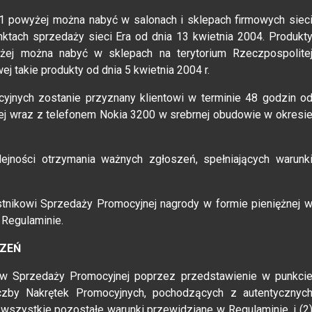
1 powyżej można nabyć w salonach i sklepach firmowych siec
ktach sprzedaży sieci Era od dnia 13 kwietnia 2004. Produkt
żej można nabyć w sklepach na terytorium Rzeczpospolite
ej takie produkty od dnia 5 kwietnia 2004 r.
yjnych zostanie przyznany klientowi w terminie 48 godzin o
onej wraz z telefonem Nokia 3200 w srebrnej obudowie w okresi
jności otrzymania ważnych zgłoszeń, spełniających warunk
stnikowi Sprzedaży Promocyjnej nagrody w formie pieniężnej 
 Regulaminie.
SZEŃ
u w Sprzedaży Promocyjnej poprzez przedstawienie w punkci
iczby Nakrętek Promocyjnych, pochodzących z autentycznyc
wszystkie pozostałe warunki przewidziane w Regulaminie, i (2