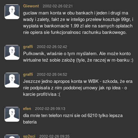
Giewont
pisze:
2002-02-26 02:21
guclaw mam konta w obu bankach i jeden i drugi ma
wady i zalety, fakt ze w inteligo przelew kosztuje 99gr, i
wyplata w bankomacie 1.99 zl ale na samych oplatach
nie opiera sie funkcjonalnosc rachunku bankowego.
graffi
pisze:
2002-02-26 02:42
Pułkownik, właśnie o tym myślałem. Ale może konto
wirtualne też sobie zalożę (tyle, że raczej w m-banku :)
graffi
pisze:
2002-02-26 04:52
Jeszcze jedno apropos konta w WBK - szkoda, że era
nie podpisała z nim podobnej umowy jak np idea - o
karcie profit/visa :(
efen
pisze:
2002-02-26 09:13
dla mnie ten telefon rozni sie od 6210 tylko lepsza
bateria
sp2sci
pisze:
2002-02-26 09:35