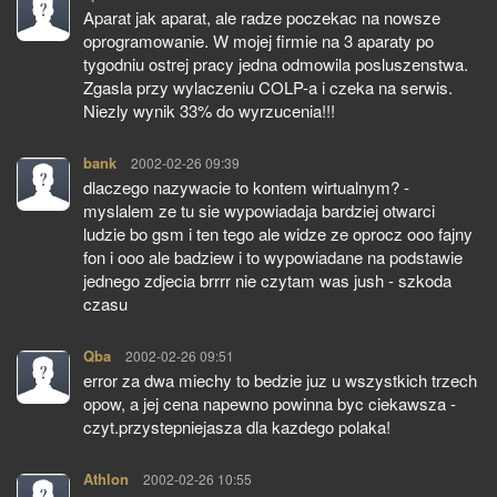
Aparat jak aparat, ale radze poczekac na nowsze
oprogramowanie. W mojej firmie na 3 aparaty po
tygodniu ostrej pracy jedna odmowila posluszenstwa.
Zgasla przy wylaczeniu COLP-a i czeka na serwis.
Niezly wynik 33% do wyrzucenia!!!
bank
pisze:
2002-02-26 09:39
dlaczego nazywacie to kontem wirtualnym? -
myslalem ze tu sie wypowiadaja bardziej otwarci
ludzie bo gsm i ten tego ale widze ze oprocz ooo fajny
fon i ooo ale badziew i to wypowiadane na podstawie
jednego zdjecia brrrr nie czytam was jush - szkoda
czasu
Qba
pisze:
2002-02-26 09:51
error za dwa miechy to bedzie juz u wszystkich trzech
opow, a jej cena napewno powinna byc ciekawsza -
czyt.przystepniejasza dla kazdego polaka!
Athlon
pisze:
2002-02-26 10:55