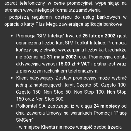
aparat telefoniczny w cenie promocyjnej, wypełniając na
stronach www.inteligo.pl formularz zamówienia
- podpiszą regulamin dostępu do usług bankowych w
oparciu o karty Plus Mega zawierające aplikacje bankowe
Promocja "SIM Inteligo" trwa od
25 lutego 2002
i jest
ograniczona liczbą kart SIM Toolkit Inteligo. Promocja
kończy się z chwilą wyczerpania liczby kart, jednakże
nie później niż
31 maja 2002
roku. Promocyjna opłata
aktywacyjna wynosi
15,00 zł + VAT
i płatna jest wraz
z pierwszym rachunkiem telefonicznym.
Klient nabywający Zestaw promocyjny może wybrać
jedną z następujących taryf: Często 50, Często 100,
Często 150, Non Stop 50, Non Stop 100, Non Stop
150 oraz Non Stop 300.
Polkomtel S.A. zastrzega, iż w ciągu
24 miesięcy
od
dnia zawarcia Umowy na warunkach Promocji "Płacę
SMSem":
- w miejsce Klienta nie może wstąpić osoba trzecia,