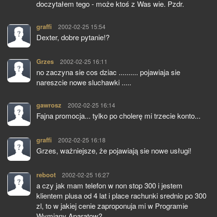
doczytałem tego - może ktoś z Was wie. Pzdr.
graffi
pisze:
2002-02-25 15:54
Dexter, dobre pytanie!?
Grzes
pisze:
2002-02-25 16:11
no zaczyna sie cos dziac .......... pojawiaja sie
nareszcie nowe sluchawki .....
gawrosz
pisze:
2002-02-25 16:14
Fajna promocja... tylko po cholerę mi trzecie konto...
graffi
pisze:
2002-02-25 16:18
Grzes, ważniejsze, że pojawiają sie nowe usługi!
reboot
pisze:
2002-02-25 16:27
a czy jak mam telefon w non stop 300 i jestem
klientem plusa od 4 lat i place rachunki srednio po 300
zl, to w jakiej cenie zaproponuja mi w Programie
Wymiany Aparatow?