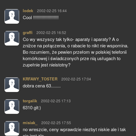
lodek
pisze:
2002-02-25 16:44
Cool !!!!!!!!!!!!!!!!!!!!!
graffi
pisze:
2002-02-25 16:52
Co wy wszyscy tak tylko- aparaty i aparaty? A o
zniżce na połączenia, o rabacie to nikt nie wspomina.
Bo rozumiem, że pewien przełom w polskiej telefonii
komórkowej i świadczonych prze nią usługach to
zupełnie jest nieistotny?
KRFAWY_TOSTER
pisze:
2002-02-25 17:04
dobra cena 63........
torgalik
pisze:
2002-02-25 17:13
6310 git:)
misiak_
pisze:
2002-02-25 17:55
no wreszcie, ceny wprawdzie niezbyt niskie ale i tak
nie jest zle...