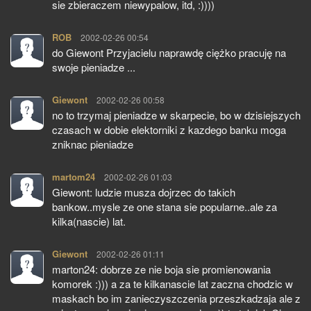
sie zbieraczem niewypalow, itd, :))))
ROB
pisze:
2002-02-26 00:54
do Giewont Przyjacielu naprawdę ciężko pracuję na
swoje pieniadze ...
Giewont
pisze:
2002-02-26 00:58
no to trzymaj pieniadze w skarpecie, bo w dzisiejszych
czasach w dobie elektorniki z kazdego banku moga
zniknac pieniadze
martom24
pisze:
2002-02-26 01:03
Giewont: ludzie musza dojrzec do takich
bankow..mysle ze one stana sie popularne..ale za
kilka(nascie) lat.
Giewont
pisze:
2002-02-26 01:11
marton24: dobrze ze nie boja sie promienowania
komorek :))) a za te kilkanascie lat zaczna chodzic w
maskach bo im zanieczyszczenia przeszkadzaja ale z