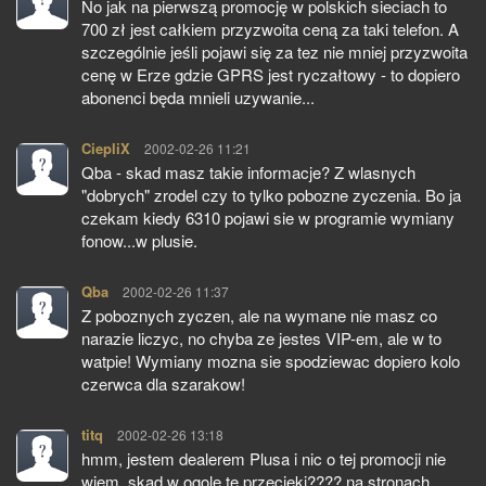
No jak na pierwszą promocję w polskich sieciach to
700 zł jest całkiem przyzwoita ceną za taki telefon. A
szczególnie jeśli pojawi się za tez nie mniej przyzwoita
cenę w Erze gdzie GPRS jest ryczałtowy - to dopiero
abonenci będa mnieli uzywanie...
CiepliX
pisze:
2002-02-26 11:21
Qba - skad masz takie informacje? Z wlasnych
"dobrych" zrodel czy to tylko pobozne zyczenia. Bo ja
czekam kiedy 6310 pojawi sie w programie wymiany
fonow...w plusie.
Qba
pisze:
2002-02-26 11:37
Z poboznych zyczen, ale na wymane nie masz co
narazie liczyc, no chyba ze jestes VIP-em, ale w to
watpie! Wymiany mozna sie spodziewac dopiero kolo
czerwca dla szarakow!
titq
pisze:
2002-02-26 13:18
hmm, jestem dealerem Plusa i nic o tej promocji nie
wiem, skad w ogole te przecieki???? na stronach