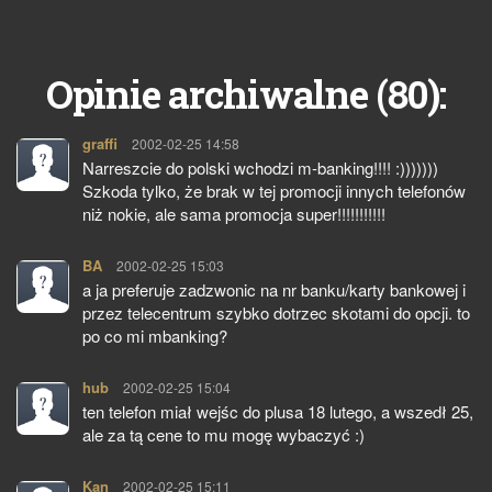
80
Opinie archiwalne (
):
graffi
pisze:
2002-02-25 14:58
Narreszcie do polski wchodzi m-banking!!!! :)))))))
Szkoda tylko, że brak w tej promocji innych telefonów
niż nokie, ale sama promocja super!!!!!!!!!!!
BA
pisze:
2002-02-25 15:03
a ja preferuje zadzwonic na nr banku/karty bankowej i
przez telecentrum szybko dotrzec skotami do opcji. to
po co mi mbanking?
hub
pisze:
2002-02-25 15:04
ten telefon miał wejśc do plusa 18 lutego, a wszedł 25,
ale za tą cene to mu mogę wybaczyć :)
Kan
pisze:
2002-02-25 15:11