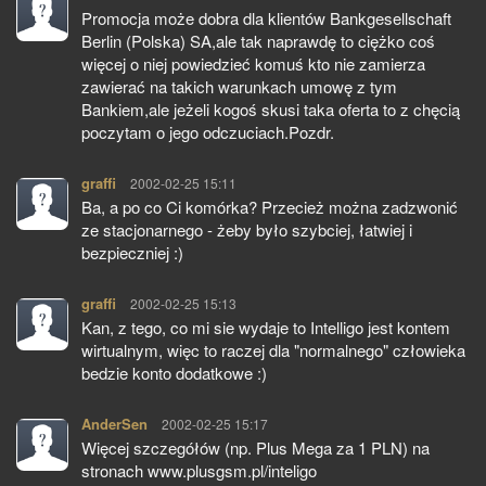
Promocja może dobra dla klientów Bankgesellschaft
Berlin (Polska) SA,ale tak naprawdę to ciężko coś
więcej o niej powiedzieć komuś kto nie zamierza
zawierać na takich warunkach umowę z tym
Bankiem,ale jeżeli kogoś skusi taka oferta to z chęcią
poczytam o jego odczuciach.Pozdr.
graffi
pisze:
2002-02-25 15:11
Ba, a po co Ci komórka? Przecież można zadzwonić
ze stacjonarnego - żeby było szybciej, łatwiej i
bezpieczniej :)
graffi
pisze:
2002-02-25 15:13
Kan, z tego, co mi sie wydaje to Intelligo jest kontem
wirtualnym, więc to raczej dla "normalnego" człowieka
bedzie konto dodatkowe :)
AnderSen
pisze:
2002-02-25 15:17
Więcej szczegółów (np. Plus Mega za 1 PLN) na
stronach www.plusgsm.pl/inteligo