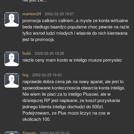
martom24
pisze:
2002-02-25 19:07
promocja calkiem calkiem..a mysle ze konta wirtualne
beda niedlugo baardzo popularne choc pewnie na razie
tylko wsrod ludzi mlodych i wlasnie do nich kierowana
jest ta promocja.
hubi
pisze:
2002-02-25 19:28
niezle ceny mam konto w inteligo musze pomyslec
log
pisze:
2002-02-25 19:40
naprawde dobra cena jak na nowy aparat, ale jest to
spowodowane koniecznoscia otwarcia konta inteligo.
Nie wiem ile placi za to inteligo Plusowi, ale w
dzisiejszej RP jest napisane, ze koszt pozyskania
jednego klienta inteligo dochodzi do 500zl.
Podejrzewam, ze Plus moze liczyc na cos w
okolicach 100.
Tomalo
pisze:
2002-02-25 20:16