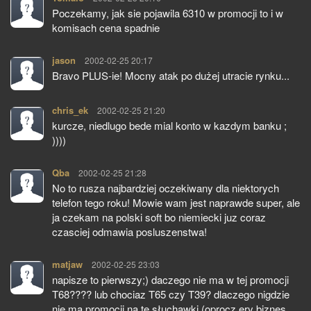
Poczekamy, jak sie pojawila 6310 w promocji to i w
komisach cena spadnie
jason
pisze:
2002-02-25 20:17
Bravo PLUS-ie! Mocny atak po dużej utracie rynku...
chris_ek
pisze:
2002-02-25 21:20
kurcze, niedlugo bede mial konto w kazdym banku ;
))))
Qba
pisze:
2002-02-25 21:28
No to rusza najbardziej oczekiwany dla niektorych
telefon tego roku! Mowie wam jest naprawde super, ale
ja czekam na polski soft bo niemiecki juz coraz
czasciej odmawia posluszenstwa!
matjaw
pisze:
2002-02-25 23:03
napisze to pierwszy;) daczego nie ma w tej promocji
T68???? lub chociaz T65 czy T39? dlaczego nigdzie
nie ma promocji na te słuchawki (oprocz ery biznes