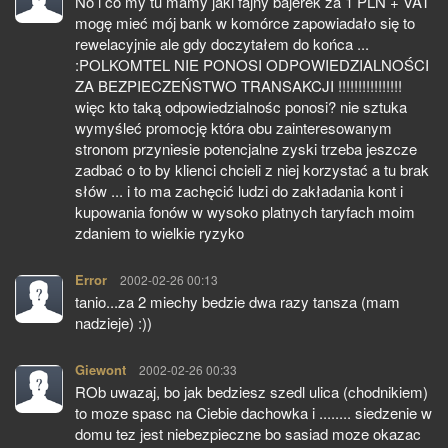
No i co my tu mamy jaki fajny bajerek za 1 PLN + VAT
mogę mieć mój bank w komórce zapowiadało się to
rewelacyjnie ale gdy doczytałem do końca ...
:POLKOMTEL NIE PONOSI ODPOWIEDZIALNOŚCI
ZA BEZPIECZEŃSTWO TRANSAKCJI !!!!!!!!!!!!!!!!
więc kto taką odpowiedzialnośc ponosi? nie sztuka
wymyśleć promocję która obu zainteresowanym
stronom przyniesie potencjalne zyski trzeba jeszcze
zadbać o to by klienci chcieli z niej korzystać a tu brak
słów ... i to ma zachęcić ludzi do zakładania kont i
kupowania fonów w wysoko platnych taryfach moim
zdaniem to wielkie ryzyko
Error
pisze:
2002-02-26 00:13
tanio...za 2 miechy bedzie dwa razy tansza (mam
nadzieje) :))
Giewont
pisze:
2002-02-26 00:33
ROb uwazaj, bo jak bedziesz szedl ulica (chodnikiem)
to moze spasc na Ciebie dachowka i ........ siedzenie w
domu tez jest niebezpieczne bo sasiad moze okazac