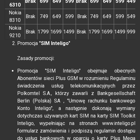
Brak
699
649
599
Brak
699
649
599
449
6310
Nokia
Brak
749
649
599
Brak
749
649
599
549
8310
Nokia
Brak
1799
1699
1499
Brak
1799
1699
1499
999
9210
Promocja
"SIM Inteligo"
Zasady promocji:
Promocja "SIM Inteligo" obejmuje obecnych
Abonentów sieci Plus GSM w rozumieniu Regulaminu
świadczenia usług telekomunikacyjnych przez
Polkomtel S.A., którzy zawarli z Bankgesellschaft
Berlin (Polska) SA , "Umowę rachunku bankowego
Konto Inteligo", a następnie dokonają wymiany
dotychczas używanych kart SIM na karty SIM Toolkit
Inteligo, wypełniając na stronach www.inteligo.pl
formularz zamówienia i podpiszą regulamin dostępu
do usług bankowych w oparciu o karty Plus Mega