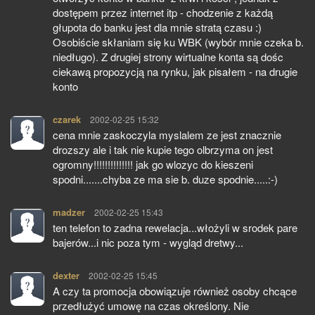
dostępem przez internet itp - chodzenie z każdą
głupota do banku jest dla mnie stratą czasu :)
Osobiście skłaniam się ku WBK (wybór mnie czeka b.
niedługo). Z drugiej strony wirtualne konta są dośc
ciekawą propozycją na rynku, jak pisałem - na drugie
konto
czarek
pisze:
2002-02-25 15:32
cena mnie zaskoczyla myslalem ze jest znacznie
drozszy ale i tak nie kupie tego olbrzyma on jest
ogromny!!!!!!!!!!!!!! jak go wlozyc do kieszeni
spodni.......chyba ze ma sie b. duze spodnie.....:-)
madzer
pisze:
2002-02-25 15:43
ten telefon to zadna rewelacja...włożyli w srodek pare
bajerów...i nic poza tym - wygląd dretwy...
dexter
pisze:
2002-02-25 15:45
A czy ta promocja obowiązuje również osoby chcące
przedłużyć umowę na czas określony. Nie