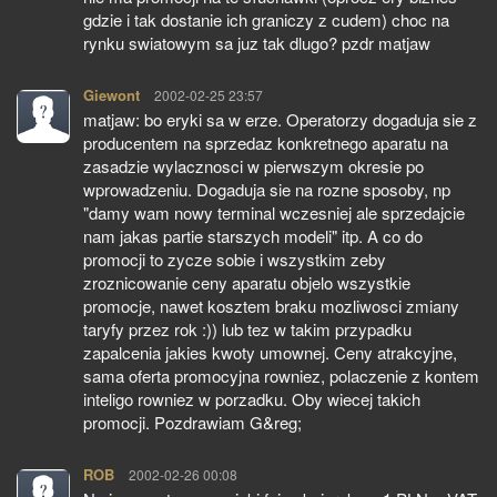
gdzie i tak dostanie ich graniczy z cudem) choc na
rynku swiatowym sa juz tak dlugo? pzdr matjaw
Giewont
pisze:
2002-02-25 23:57
matjaw: bo eryki sa w erze. Operatorzy dogaduja sie z
producentem na sprzedaz konkretnego aparatu na
zasadzie wylacznosci w pierwszym okresie po
wprowadzeniu. Dogaduja sie na rozne sposoby, np
"damy wam nowy terminal wczesniej ale sprzedajcie
nam jakas partie starszych modeli" itp. A co do
promocji to zycze sobie i wszystkim zeby
zroznicowanie ceny aparatu objelo wszystkie
promocje, nawet kosztem braku mozliwosci zmiany
taryfy przez rok :)) lub tez w takim przypadku
zapalcenia jakies kwoty umownej. Ceny atrakcyjne,
sama oferta promocyjna rowniez, polaczenie z kontem
inteligo rowniez w porzadku. Oby wiecej takich
promocji. Pozdrawiam G&reg;
ROB
pisze:
2002-02-26 00:08