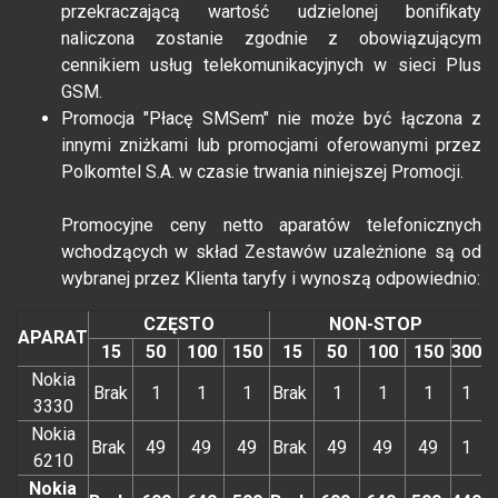
przekraczającą wartość udzielonej bonifikaty
naliczona zostanie zgodnie z obowiązującym
cennikiem usług telekomunikacyjnych w sieci Plus
GSM.
Promocja "Płacę SMSem" nie może być łączona z
innymi zniżkami lub promocjami oferowanymi przez
Polkomtel S.A. w czasie trwania niniejszej Promocji.
Promocyjne ceny netto aparatów telefonicznych
wchodzących w skład Zestawów uzależnione są od
wybranej przez Klienta taryfy i wynoszą odpowiednio:
CZĘSTO
NON-STOP
APARAT
15
50
100
150
15
50
100
150
300
Nokia
Brak
1
1
1
Brak
1
1
1
1
3330
Nokia
Brak
49
49
49
Brak
49
49
49
1
6210
Nokia