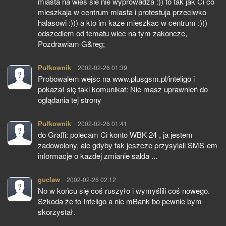
miasta na wies sie nie wyprowadza :)) to tak jak Ci co
mieszkaja w centrum miasta i protestuja przeciwko
halasowi :))) a kto im kaze mieszkac w centrum :)))
odszedlem od tematu wiec na tym zakoncze,
Pozdrawiam G&reg;
Pułkownik
pisze:
2002-02-26 01:39
Probowalem wejsc na www.plusgsm.pl/inteligo i
pokazał się taki komunikat: Nie masz uprawnień do
oglądania tej strony
Pułkownik
pisze:
2002-02-26 01:41
do Graffi: polecam Ci konto WBK 24 , ja jestem
zadowolony, ale gdyby tak jeszcze przysylali SMS-em
informacje o kazdej zmianie salda ...
guclaw
pisze:
2002-02-26 02:12
No w końcu się coś ruszyło i wymyślili coś nowego.
Szkoda że to Inteligo a nie mBank bo pewnie bym
skorzystał.