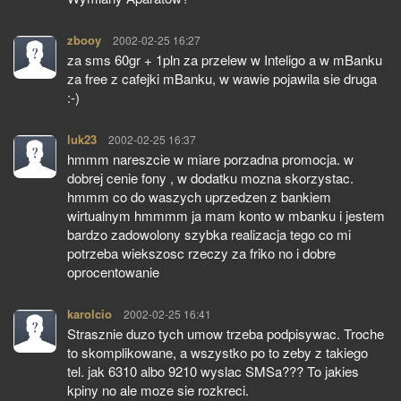
zbooy
pisze:
2002-02-25 16:27
za sms 60gr + 1pln za przelew w Inteligo a w mBanku
za free z cafejki mBanku, w wawie pojawila sie druga
:-)
luk23
pisze:
2002-02-25 16:37
hmmm nareszcie w miare porzadna promocja. w
dobrej cenie fony , w dodatku mozna skorzystac.
hmmm co do waszych uprzedzen z bankiem
wirtualnym hmmmm ja mam konto w mbanku i jestem
bardzo zadowolony szybka realizacja tego co mi
potrzeba wiekszosc rzeczy za friko no i dobre
oprocentowanie
karolcio
pisze:
2002-02-25 16:41
Strasznie duzo tych umow trzeba podpisywac. Troche
to skomplikowane, a wszystko po to zeby z takiego
tel. jak 6310 albo 9210 wyslac SMSa??? To jakies
kpiny no ale moze sie rozkreci.