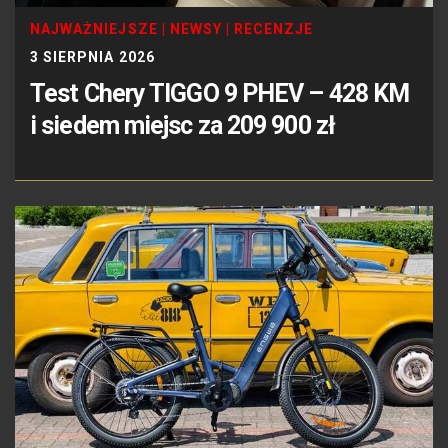
NAJWAŻNIEJSZE
|
NEWSY
|
RECENZJE
3 SIERPNIA 2026
Test Chery TIGGO 9 PHEV – 428 KM
i siedem miejsc za 209 900 zł