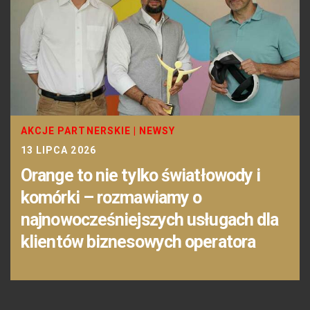
AKCJE PARTNERSKIE
|
NEWSY
13 LIPCA 2026
Orange to nie tylko światłowody i
komórki – rozmawiamy o
najnowocześniejszych usługach dla
klientów biznesowych operatora