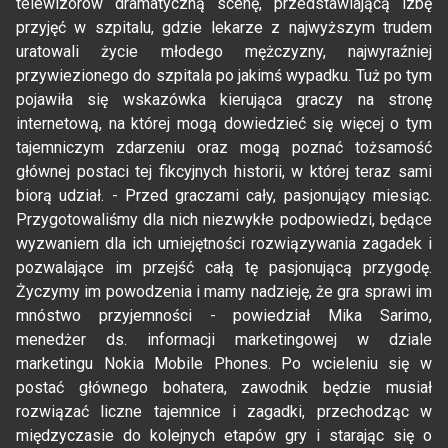
telewizorów dramatyczną scenę, przedstawiającą izbę
przyjęć w szpitalu, gdzie lekarze z najwyższym trudem
uratowali życie młodego mężczyzny, najwyraźniej
przywiezionego do szpitala po jakimś wypadku. Tuż po tym
pojawiła się wskazówka kierująca graczy na stronę
internetową, na której mogą dowiedzieć się więcej o tym
tajemniczym zdarzeniu oraz mogą poznać tożsamość
głównej postaci tej fikcyjnych historii, w której teraz sami
biorą udział. - Przed graczami cały, pasjonujący miesiąc.
Przygotowaliśmy dla nich niezwykłe podpowiedzi, będące
wyzwaniem dla ich umiejętności rozwiązywania zagadek i
pozwalające im przejść całą tę pasjonującą przygodę.
Życzymy im powodzenia i mamy nadzieję, że gra sprawi im
mnóstwo przyjemności - powiedział Mika Sarimo,
menedżer ds. informacji marketingowej w dziale
marketingu Nokia Mobile Phones. Po wcieleniu się w
postać głównego bohatera, zawodnik będzie musiał
rozwiązać liczne tajemnice i zagadki, przechodząc w
międzyczasie do kolejnych etapów gry i starając się o