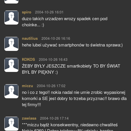
spiro
pisze:
2004-10-26 16:01
duzo takich urzadzen wrozy spadek cen pod
choinke... :)
nautilius
pisze:
2004-10-26 16:16
hehe lubei używać smartphonów to świetna sprawa:)
KOKOS
pisze:
2004-10-26 16:43
ŻEBY BYŁY JESZCZE smartkobiety TO BY ŚWIAT
BYŁ BY PIĘKNY :)
miczu
pisze:
2004-10-26 17:02
no i co z tego!! nokia nadal nie umie zrobic wypasionej
komorki a SE jest dobry to trzeba przyznac!! brawo dla
tej firmy!!!
zawiasa
pisze:
2004-10-26 17:14
***miczu bądż konsekwentny, niedawno chwaliłeś
Nokie 6260 ! Dobre telefony=8%udziału, bardzo