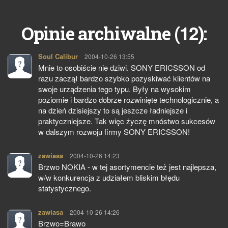
12
Opinie archiwalne (
):
Soul Calibur
pisze:
2004-10-26 13:55
Mnie to osobiście nie dziwi. SONY ERICSSON od
razu zaczął bardzo szybko pozyskiwać klientów na
swoje urządzenia tego typu. Były na wysokim
poziomie i bardzo dobrze rozwinięte technologicznie, a
na dzień dzisiejszy to są jeszcze ładniejsze i
praktyczniejsze. Tak więc życzę mnóstwo sukcesów
w dalszym rozwoju firmy SONY ERICSSON!
zawiasa
pisze:
2004-10-26 14:23
Brzwo NOKIA - w tej asortymencie też jest najlepsza,
w/w konkurencja z udziałem bliskim błędu
statystycznego.
zawiasa
pisze:
2004-10-26 14:26
Brzwo=Brawo