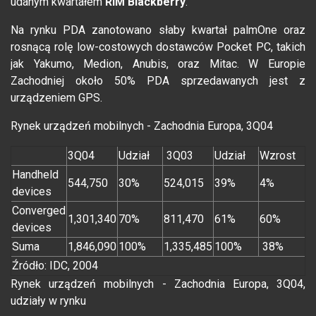
udanym kwartałem
RIM Blackberry
.
Na rynku PDA zanotowano słaby kwartał palmOne oraz
rosnącą rolę low-costowych dostawców Pocket PC, takich
jak Yakumo, Medion, Anubis, oraz Mitac. W Europie
Zachodniej około 50% PDA sprzedawanych jest z
urządzeniem GPS.
Rynek urządzeń mobilnych - Zachodnia Europa, 3Q04
3Q04
Udział
3Q03
Udział
Wzrost
Handheld
544,750
30%
524,015
39%
4%
devices
Converged
1,301,340
70%
811,470
61%
60%
devices
Suma
1,846,090
100%
1,335,485
100%
38%
Źródło: IDC, 2004
Rynek urządzeń mobilnych - Zachodnia Europa, 3Q04,
udziały w rynku