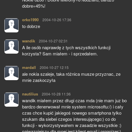
dobre=45%!
orko1990
pisze:
2004-10-26 17:36
to dobrze
wandik
pisze:
2004-10-27 02:31
A ile osób naprawdę z tych wszystkich funkcji
korzysta? Sam miałem - i sprzedałem.
mardall
pisze:
2004-10-27 12:15
ale nokia szaleje, taka różnica musze przyznac, ze
mnie zaskoczyła
nautilius
pisze:
2004-10-28 11:36
wandik miałem przez długi czas mda (nie mam juz bo
bardzo denerwował mnie system microsoftu:/) i cały
czas chce kupić jakiegoś nowego smartphona tylko
szukam dla siebei czegos interesującego:) co do
funkcji - wykorzystywałem w zasadzie wszystkie :)
najwazniejszy dla mnei jest klient email i organizer:)