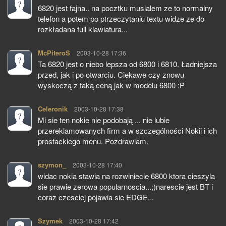
6820 jest fajna.. na pocztku muslalem ze to normalny
telefon a potem po ptrzeczytaniu textu widze ze do
rozkładana full klawiatura...
McPiteroS
pisze:
2003-10-28 17:36
Ta 6820 jest o niebo lepsza od 6800 i 6810. Ładniejsza
przed, jak i po otwarciu. Ciekawe czy znowu
wyskoczą z taką ceną jak w modelu 6800 :P
Celeronik
pisze:
2003-10-28 17:38
Mi sie ten nokie nie podobają ... nie lubie
przereklamowanych firm a w szczególności Nokii i ich
prostackiego menu. Pozdrawiam.
szymon_
pisze:
2003-10-28 17:40
widac nokia stawia na rozwiniecie 6800 ktora cieszyla
sie prawie zerowa popularnoscia...;)narescie jest BT i
coraz czesciej pojawia sie EDGE...
Szymek
pisze:
2003-10-28 17:42