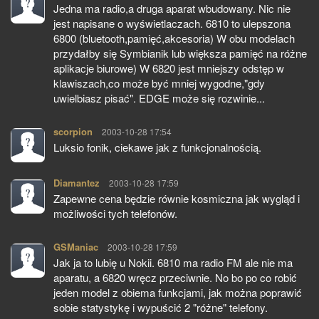
Jedna ma radio,a druga aparat wbudowany. Nic nie
jest napisane o wyświetlaczach. 6810 to ulepszona
6800 (bluetooth,pamięć,akcesoria) W obu modelach
przydałby się Symbianik lub większa pamięć na różne
aplikacje biurowe) W 6820 jest mniejszy odstęp w
klawiszach,co może być mniej wygodne,"gdy
uwielbiasz pisać". EDGE może się rozwinie...
scorpion
pisze:
2003-10-28 17:54
Luksio fonik, ciekawe jak z funkcjonalnością.
Diamantez
pisze:
2003-10-28 17:59
Zapewne cena będzie równie kosmiczna jak wygląd i
możliwości tych telefonów.
GSManiac
pisze:
2003-10-28 17:59
Jak ja to lubię u Nokii. 6810 ma radio FM ale nie ma
aparatu, a 6820 wręcz przeciwnie. No bo po co robić
jeden model z obiema funkcjami, jak można poprawić
sobie statystykę i wypuścić 2 "różne" telefony.