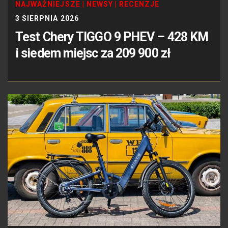
NAJWAŻNIEJSZE
|
NEWSY
|
RECENZJE
3 SIERPNIA 2026
Test Chery TIGGO 9 PHEV – 428 KM
i siedem miejsc za 209 900 zł