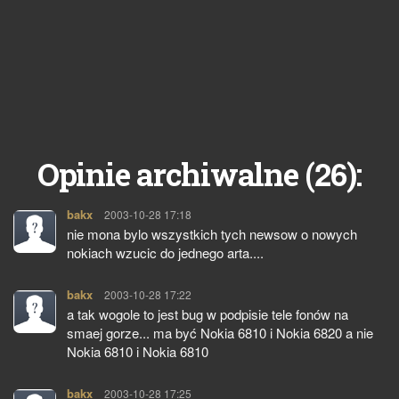
26
Opinie archiwalne (
):
bakx
pisze:
2003-10-28 17:18
nie mona bylo wszystkich tych newsow o nowych
nokiach wzucic do jednego arta....
bakx
pisze:
2003-10-28 17:22
a tak wogole to jest bug w podpisie tele fonów na
smaej gorze... ma być Nokia 6810 i Nokia 6820 a nie
Nokia 6810 i Nokia 6810
bakx
pisze:
2003-10-28 17:25