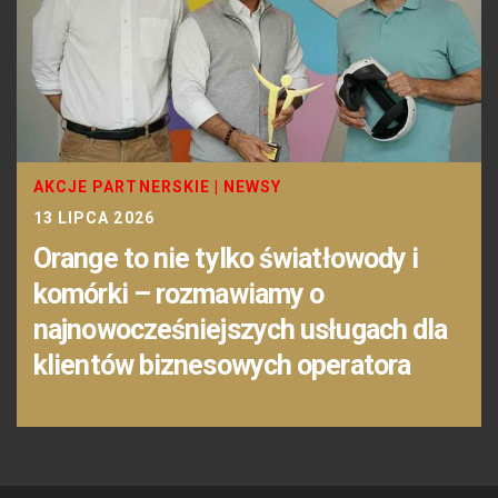
AKCJE PARTNERSKIE
|
NEWSY
13 LIPCA 2026
Orange to nie tylko światłowody i
komórki – rozmawiamy o
najnowocześniejszych usługach dla
klientów biznesowych operatora