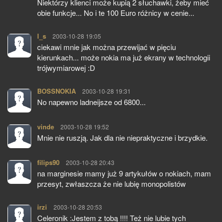
Niektórzy klienci może kupią 2 słuchawki, żeby mieć
obie funkcje... No i te 100 Euro różnicy w cenie...
l_s
pisze:
2003-10-28 19:05
ciekawi mnie jak można przewijać w pięciu
kierunkach... może nokia ma już ekrany w technologii
trójwymiarowej :D
BOSSNOKIA
pisze:
2003-10-28 19:31
No napewno ladneijsze od 6800...
vinde
pisze:
2003-10-28 19:52
Mnie nie ruszją. Jak dla nie niepraktyczne i brzydkie.
filips90
pisze:
2003-10-28 20:43
na marginesie mamy już 9 artykułów o nokiach, mam
przesyt, zwłaszcza że nie lubię monopolistów
irzi
pisze:
2003-10-28 20:53
Celeronik :Jestem z tobą !!!! Też nie lubie tych