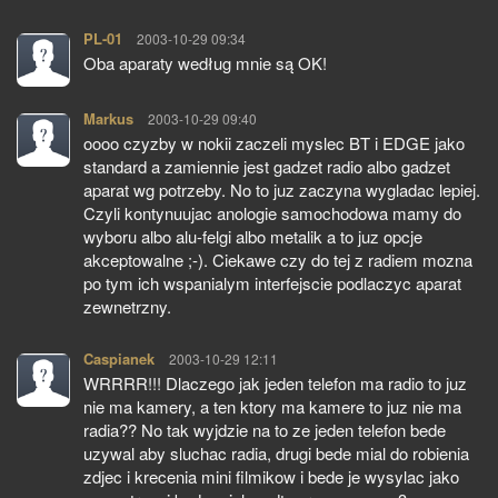
PL-01
pisze:
2003-10-29 09:34
Oba aparaty według mnie są OK!
Markus
pisze:
2003-10-29 09:40
oooo czyzby w nokii zaczeli myslec BT i EDGE jako
standard a zamiennie jest gadzet radio albo gadzet
aparat wg potrzeby. No to juz zaczyna wygladac lepiej.
Czyli kontynuujac anologie samochodowa mamy do
wyboru albo alu-felgi albo metalik a to juz opcje
akceptowalne ;-). Ciekawe czy do tej z radiem mozna
po tym ich wspanialym interfejscie podlaczyc aparat
zewnetrzny.
Caspianek
pisze:
2003-10-29 12:11
WRRRR!!! Dlaczego jak jeden telefon ma radio to juz
nie ma kamery, a ten ktory ma kamere to juz nie ma
radia?? No tak wyjdzie na to ze jeden telefon bede
uzywal aby sluchac radia, drugi bede mial do robienia
zdjec i krecenia mini filmikow i bede je wysylac jako