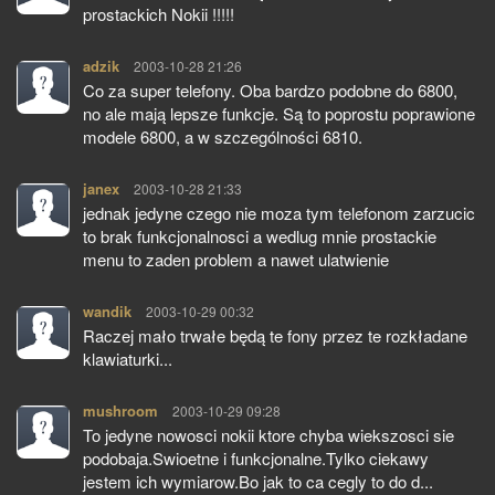
prostackich Nokii !!!!!
adzik
pisze:
2003-10-28 21:26
Co za super telefony. Oba bardzo podobne do 6800,
no ale mają lepsze funkcje. Są to poprostu poprawione
modele 6800, a w szczególności 6810.
janex
pisze:
2003-10-28 21:33
jednak jedyne czego nie moza tym telefonom zarzucic
to brak funkcjonalnosci a wedlug mnie prostackie
menu to zaden problem a nawet ulatwienie
wandik
pisze:
2003-10-29 00:32
Raczej mało trwałe będą te fony przez te rozkładane
klawiaturki...
mushroom
pisze:
2003-10-29 09:28
To jedyne nowosci nokii ktore chyba wiekszosci sie
podobaja.Swioetne i funkcjonalne.Tylko ciekawy
jestem ich wymiarow.Bo jak to ca cegly to do d...