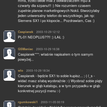
mms, trzeci bede mial z odtwarzaczem mp3 a
czwarty dla szpanu!!! :) Nie rozumiem czasem
zupelnie planow marketingowych Nokii. Stworzylaby
jeden uniwersalny telefon do wszystkiego, jak np:
Siemens SX1 i po klopocie... Pozdrawiam, Cas :)
Caspianek
pisze:
2003-10-29 12:12
PL-01 NEOPLUS??!! :) ŁAŁ :)
GSManiac
pisze:
2003-10-29 16:38
Caspianek***: właśnie napisałem o tym samym
powyżej...
wlo
pisze:
2003-10-29 18:34
Caspianek - będzie SX1 to sobie kupisz... ;-) l_s -
widać masz słabą wyobraźnie :-) Wyobraź sobie piąty
kierunek w głąb katalogu, a w tym przypadku w głąb
konkretnej pozycji menu :-)
rgumkowski1
pisze:
2003-11-05 00:19