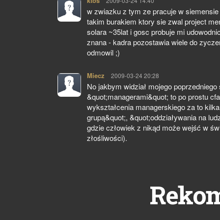
ktos
pisze:
2009-03-24 14:40
w zwiazku z tym ze pracuje w siemensie 
takim burakiem ktory sie zwal project m
solara ~35lat i gosc probuje mi udowodni
znana - kadra pozostawia wiele do zyczeni
odmowil ;)
Miecz
pisze:
2009-03-24 20:28
No jakbym widział mojego poprzedniego sz
&quot;managerami&quot; to po prostu cfa
wykształcenia managerskiego za to kilk
grupą&quot;, &quot;oddziaływania na ludz
gdzie człowiek z nikąd może wejść w świ
złośliwości).
Reko