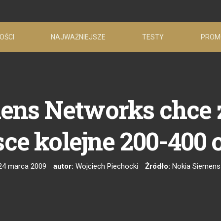
OŚCI
NAJWAŻNIEJSZE
TESTY
PROM
ens Networks chce 
sce kolejne 200-400 
24 marca 2009
autor:
Wojciech Piechocki
Żródło:
Nokia Siemens