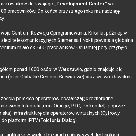
pracowników do swojego
„Development Center”
we
100 pracowników. Do końca przyszłego roku ma nadzieję
cy.
oje Centrum Rozwoju Oprogramowania. Kilka lat później, w
 sieci telekomunikacyjnych Siemensa i Nokii powstała globalna
entrum miało ok. 600 pracowników. Od tamtej pory przybyło
gółem ponad 1600 osób: w Warszawie, gdzie znajduje się
rwisu (m.in. Globalne Centrum Serwisowe) oraz we wrocławskim
zością polskich operatorów dostarczając różnorodne
smowego Internetu (m.in. Orange, PTC, Polkomtel), poprzez
ka), infrastrukturę dla operatorów wirtualnych (Cyfrowy
ż do platform IPTV (Telefonia Dialog).
 i aplikacje w wielu obszarach najnowszych technologii