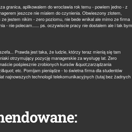
za granica, aplikowalem do wroclawia rok temu - powiem jedno - z
enagerem jeszcze nie mialem do czynienia. Obwieszony zlotem,
c ze jestem nikim - zero poziomu, nie bede wnikal ale mimo ze firma
a - nie polecam...... ps. oczywiscie pracy nie dostalem ale i tak by
efa... Prawda jest taka, że ludzie, którzy teraz mienią się tam
niaki otrzymujący pozycję managerskie za wysługę lat. Zero
anaście pośpiesznie zrobionych kursów &quot;zarządzania
i&quot; etc. Pomijam pieniądze - to świetna firma dla studentów
at najnowszych technologii telekomunikacyjnych (tutaj bez żadnych
mendowane: