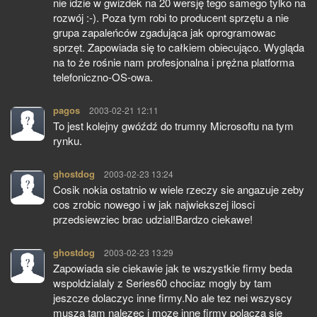
nie idzie w gwizdek na 20 wersję tego samego tylko na
rozwój :-). Poza tym robi to producent sprzętu a nie
grupa zapaleńców zgadująca jak oprogramowac
sprzęt. Zapowiada się to całkiem obiecująco. Wygląda
na to że rośnie nam profesjonalna i prężna platforma
telefoniczno-OS-owa.
pagos
pisze:
2003-02-21 12:11
To jest kolejny gwóźdź do trumny Microsoftu na tym
rynku.
ghostdog
pisze:
2003-02-23 13:24
Cosik nokia ostatnio w wiele rzeczy sie angazuje zeby
cos zrobic nowego i w jak najwiekszej ilosci
przedsiewziec brac udzial!Bardzo ciekawe!
ghostdog
pisze:
2003-02-23 13:29
Zapowiada sie ciekawie jak te wszystkie firmy beda
wspoldzialaly z Series60 chociaz mogly by tam
jeszcze dolaczyc inne firmy.No ale tez nei wszyscy
musza tam nalezec i moze inne firmy polacza sie