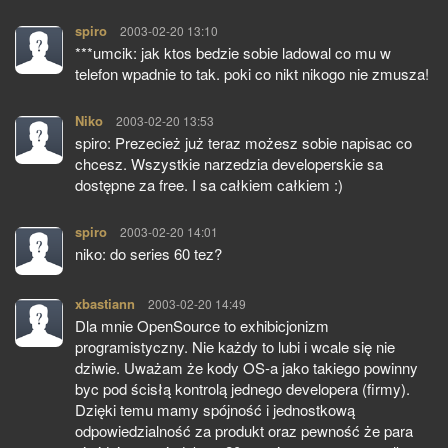
spiro
pisze:
2003-02-20 13:10
***umcik: jak ktos bedzie sobie ladowal co mu w
telefon wpadnie to tak. poki co nikt nikogo nie zmusza!
Niko
pisze:
2003-02-20 13:53
spiro: Prezecież już teraz możesz sobie napisac co
chcesz. Wszystkie narzedzia developerskie sa
dostępne za free. I sa całkiem całkiem :)
spiro
pisze:
2003-02-20 14:01
niko: do series 60 tez?
xbastiann
pisze:
2003-02-20 14:49
Dla mnie OpenSource to exhibicjonizm
programistyczny. Nie każdy to lubi i wcale się nie
dziwie. Uważam że kody OS-a jako takiego powinny
byc pod ścisłą kontrolą jednego developera (firmy).
Dzięki temu mamy spójność i jednostkową
odpowiedzialność za produkt oraz pewność że para