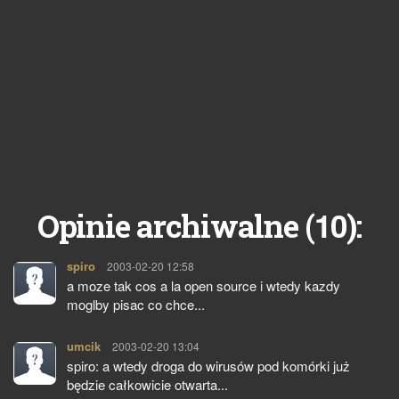
10
Opinie archiwalne (
):
spiro
pisze:
2003-02-20 12:58
a moze tak cos a la open source i wtedy kazdy
moglby pisac co chce...
umcik
pisze:
2003-02-20 13:04
spiro: a wtedy droga do wirusów pod komórki już
będzie całkowicie otwarta...