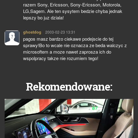
razem Sony, Ericsson, Sony-Ericsson, Motorola,
LG,Sagem. Ale ten sysytem bedzie chyba jednak
lepszy bo juz dziala!
ghostdog
pisze:
2003-02-23 13:31
pagos masz bardzo ciekawe podejscie do tej
sprawy!Bo to wcale nie oznacza ze beda walczyc z
microsoftem a moze nawet zaprosza ich do
wspolpracy takze nie rozumiem tego!
Rekomendowane: