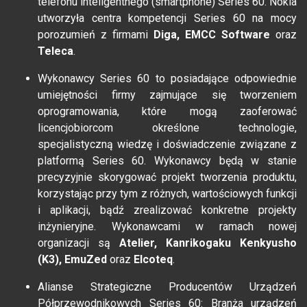
telefonu inteligentnego (smartphone) Series 60. Nokia
utworzyła centra kompetencji Series 60 na mocy
porozumień z firmami
Diga, EMCC Software
oraz
Teleca
.
Wykonawcy Series 60 to posiadające odpowiednie
umiejętności firmy zajmujące się tworzeniem
oprogramowania, które mogą zaoferować
licencjobiorcom określone technologie,
specjalistyczną wiedzę i doświadczenie związane z
platformą Series 60. Wykonawcy będą w stanie
precyzyjnie skorygować projekt tworzenia produktu,
korzystając przy tym z różnych, wartościowych funkcji
i aplikacji, bądź zrealizować konkretne projekty
inżynieryjne. Wykonawcami w ramach nowej
organizacji są
Atelier, Kanrikogaku Kenkyusho
(K3), EmuZed
oraz
Elcoteq
.
Alianse Strategiczne Producentów Urządzeń
Półprzewodnikowych Series 60: Branża urządzeń