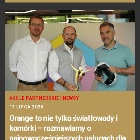
AKCJE PARTNERSKIE
|
NEWSY
13 LIPCA 2026
Orange to nie tylko światłowody i
komórki – rozmawiamy o
najnowocześniejszych usługach dla