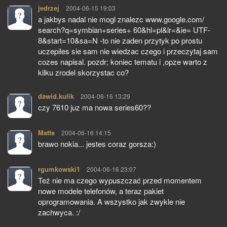
jedrzej
pisze:
2004-06-15 19:03
a jakbys nadal nie mogl znalezc www.google.com/
search?q=symbian+series+ 60&hl=pl&lr=&ie= UTF-
8&start=10&sa=N -to nie zaden przytyk po prostu
uczepiles sie sam nie wiedzac czego i przeczytaj sam
cozes napisal. pozdr; koniec tematu i ,opze warto z
kilku zrodel skorzystac co?
dawid.kulik
pisze:
2004-06-16 13:29
czy 7610 juz ma nowa series60??
Matts
pisze:
2004-06-16 14:15
brawo nokia... jestes coraz gorsza:)
rgumkowski1
pisze:
2004-06-16 23:07
Też nie ma czego wypuszczać przed momentem
nowe modele telefonów, a teraz pakiet
oprogramowania. A wszystko jak zwykle nie
zachwyca. :/