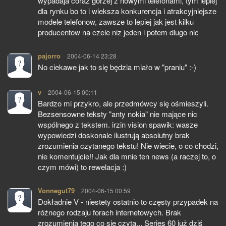
wypadaja coraz gorzej z nowymi telefonami, tym lepiej
dla rynku bo to i wieksza konkurencja i atrakcyjniejsze
modele telefonow, zawsze to lepiej jak jest kilku
producentow na czele niz jeden i potem dlugo nic
pajorro
pisze:
2004-06-14 23:28
No ciekawe jak to się będzia miało w "praniu" :-)
v
pisze:
2004-06-15 00:11
Bardzo mi przykro, ale przedmówcy się ośmieszyli.
Bezsensowne teksty "anty nokia" nie mające nic
wspólnego z tekstem. irzin vision spawik: wasze
wypowiedzi doskonale ilustrują absolutny brak
zrozumienia czytanego tekstu! Nie wiecie, o co chodzi,
nie komentujcie!! Jak dla mnie ten news (a raczej to, o
czym mówi) to rewelacja :)
Vonnegut79
pisze:
2004-06-15 00:59
Dokładnie V - niestety ostatnio to częsty przypadek na
różnego rodzaju forach internetowych. Brak
zrozumienia tego co się czyta... Series 60 już dziś