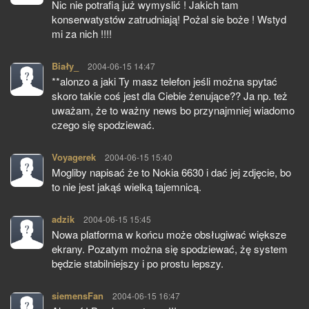
Nic nie potrafią już wymyslić ! Jakich tam
konserwatystów zatrudniają! Pożal sie boże ! Wstyd
mi za nich !!!!
Biały_
pisze:
2004-06-15 14:47
**alonzo a jaki Ty masz telefon jeśli można spytać
skoro takie coś jest dla Ciebie żenujące?? Ja np. też
uważam, że to ważny news bo przynajmniej wiadomo
czego się spodziewać.
Voyagerek
pisze:
2004-06-15 15:40
Mogliby napisać że to Nokia 6630 i dać jej zdjęcie, bo
to nie jest jakąś wielką tajemnicą.
adzik
pisze:
2004-06-15 15:45
Nowa platforma w końcu może obsługiwać większe
ekrany. Pozatym można się spodziewać, żę system
będzie stabilniejszy i po prostu lepszy.
siemensFan
pisze:
2004-06-15 16:47