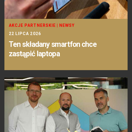
AKCJE PARTNERSKIE
|
NEWSY
22 LIPCA 2026
Ten składany smartfon chce
zastąpić laptopa