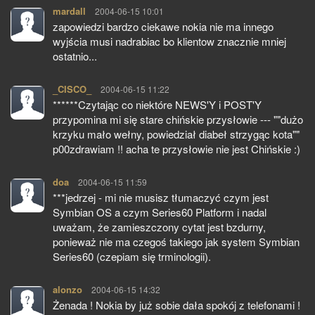
mardall
pisze:
2004-06-15 10:01
zapowiedzi bardzo ciekawe nokia nie ma innego
wyjścia musi nadrabiac bo klientow znacznie mniej
ostatnio...
_CISCO_
pisze:
2004-06-15 11:22
******Czytając co niektóre NEWS'Y i POST'Y
przypomina mi się stare chińskie przysłowie --- ""dużo
krzyku mało wełny, powiedział diabeł strzygąc kota""
p00zdrawiam !! acha te przysłowie nie jest Chińskie :)
doa
pisze:
2004-06-15 11:59
***jedrzej - mi nie musisz tłumaczyć czym jest
Symbian OS a czym Series60 Platform i nadal
uważam, że zamieszczony cytat jest bzdurny,
ponieważ nie ma czegoś takiego jak system Symbian
Series60 (czepiam się trminologii).
alonzo
pisze:
2004-06-15 14:32
Żenada ! Nokia by już sobie dała spokój z telefonami !