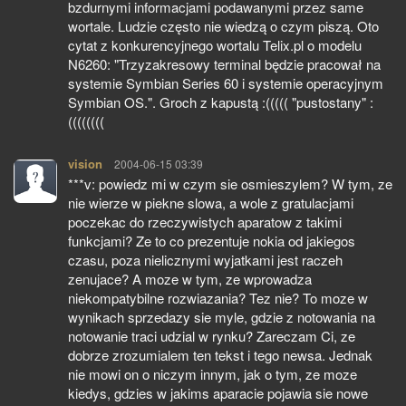
bzdurnymi informacjami podawanymi przez same
wortale. Ludzie często nie wiedzą o czym piszą. Oto
cytat z konkurencyjnego wortalu Telix.pl o modelu
N6260: "Trzyzakresowy terminal będzie pracował na
systemie Symbian Series 60 i systemie operacyjnym
Symbian OS.". Groch z kapustą :((((( "pustostany" :
((((((((
vision
pisze:
2004-06-15 03:39
***v: powiedz mi w czym sie osmieszylem? W tym, ze
nie wierze w piekne slowa, a wole z gratulacjami
poczekac do rzeczywistych aparatow z takimi
funkcjami? Ze to co prezentuje nokia od jakiegos
czasu, poza nielicznymi wyjatkami jest raczeh
zenujace? A moze w tym, ze wprowadza
niekompatybilne rozwiazania? Tez nie? To moze w
wynikach sprzedazy sie myle, gdzie z notowania na
notowanie traci udzial w rynku? Zareczam Ci, ze
dobrze zrozumialem ten tekst i tego newsa. Jednak
nie mowi on o niczym innym, jak o tym, ze moze
kiedys, gdzies w jakims aparacie pojawia sie nowe