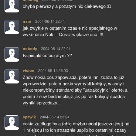
chyba pierwszy a pozatym nic ciekawego :D
irzin
pisze:
2004-06-14 22:41
jak zwykle w ostatnim czasie nic specjalnego w
wykonaniu Nokii ! Coraz większe dno !!!!
nobody
pisze:
2004-06-14 23:01
Fajnie,ale co pozatym ??
vision
pisze:
2004-06-14 23:03
Znow nokia cos zapowiada, potem inni zdaza to juz
wprowadzic, potem nokia wymysli kolejny, wlasny i
niekompatybilny standard aby "uatrakcyjnic" oferte, a
potem znow bedzie placz jak po raz kolejny spadna
wyniki sprzedazy...
spawik
pisze:
2004-06-14 23:24
nokia za dlugo byla (chic chyba nadal jeszcze jest) na
1 miejscu i to ich strasznie uspilo bo ostatnimi czasy