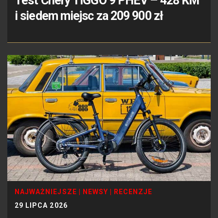
Test Chery TIGGO 9 PHEV – 428 KM
i siedem miejsc za 209 900 zł
NAJWAŻNIEJSZE
|
NEWSY
|
RECENZJE
29 LIPCA 2026