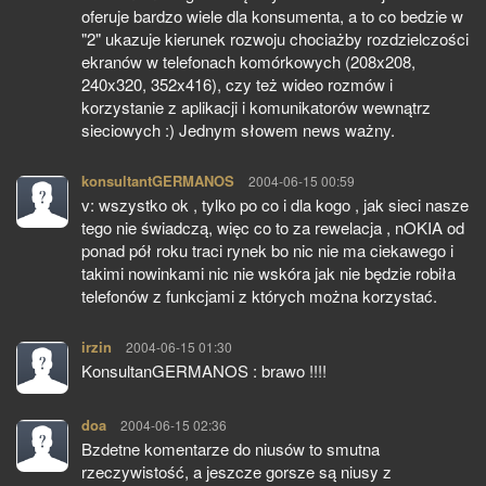
oferuje bardzo wiele dla konsumenta, a to co bedzie w
"2" ukazuje kierunek rozwoju chociażby rozdzielczości
ekranów w telefonach komórkowych (208x208,
240x320, 352x416), czy też wideo rozmów i
korzystanie z aplikacji i komunikatorów wewnątrz
sieciowych :) Jednym słowem news ważny.
konsultantGERMANOS
pisze:
2004-06-15 00:59
v: wszystko ok , tylko po co i dla kogo , jak sieci nasze
tego nie świadczą, więc co to za rewelacja , nOKIA od
ponad pół roku traci rynek bo nic nie ma ciekawego i
takimi nowinkami nic nie wskóra jak nie będzie robiła
telefonów z funkcjami z których można korzystać.
irzin
pisze:
2004-06-15 01:30
KonsultanGERMANOS : brawo !!!!
doa
pisze:
2004-06-15 02:36
Bzdetne komentarze do niusów to smutna
rzeczywistość, a jeszcze gorsze są niusy z