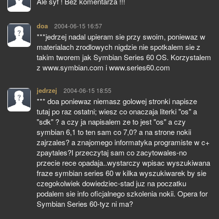
Ale syf ! Bez komentarza !!!
doa
pisze:
2004-06-15 16:57
***jedrzej nadal upieram sie przy swoim, poniewaz w
materialach zrodlowych nigdzie nie spotkalem sie z
takim tworem jak Symbian Series 60 OS. Korzystalem
z www.symbian.com i www.series60.com
jedrzej
pisze:
2004-06-15 18:55
*** doa poniewaz niemasz golowej stronki napisze
tutaj po raz ostatni; wiesz co onaczaja literki "os" a
"sdk" ? a czy ja napisalem ze to jest "os" a czy
symbian 6,1 to ten sam co 7,0? a na strone nokii
zajrzales? a znajomego informatyka programiste w c+
zpaytales?I przeczytaj sam co zacytowales-no
przecie rece opadaja..wystarczy wpisac wyszukiwana
fraze symbian series 60 w kilka wyszukiwarek by sie
czegokolwiek dowiedziec-stad juz na poczatku
podalem sie info oficjalnego szkolenia nokii. Opera for
Symbian Series 60-tyz ni ma?