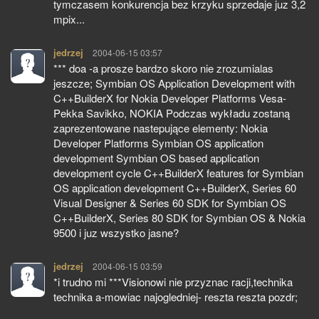
tymczasem konkurencja bez krzyku sprzedaje juz 3,2
mpix...
jedrzej
pisze:
2004-06-15 03:57
*** doa -a prosze bardzo skoro nie zrozumialas
jeszcze; Symbian OS Application Development with
C++BuilderX for Nokia Developer Platforms Vesa-
Pekka Savikko, NOKIA Podczas wykładu zostaną
zaprezentowane nastepujące elementy: Nokia
Developer Platforms Symbian OS application
development Symbian OS based application
development cycle C++BuilderX features for Symbian
OS application development C++BuilderX, Series 60
Visual Designer & Series 60 SDK for Symbian OS
C++BuilderX, Series 80 SDK for Symbian OS & Nokia
9500 i juz wszystko jasne?
jedrzej
pisze:
2004-06-15 03:59
*i trudno mi ***Visionowi nie przyznac racji,technika
technika a-mowiac najogledniej- reszta reszta pozdr;