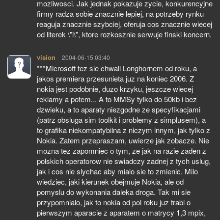
mozliwosci. Jak jednak pokazuje zycie, konkurencyjne
firmy radza sobie znacznie lepiej, na potrzeby rynku
reaguja znacznie szybciej, oferuja cos znacznie wiecej
od literek \"i\", ktore rozkosznie serwuje finski koncern.
vision
pisze:
2004-06-15 03:40
***Microsoft tez sie chwali Longhornem od roku, a
jakos premiera przesunieta juz na koniec 2006. Z
nokia jest podobnie, duzo krzyku, jeszcze wiecej
reklamy a potem... A to MMSy tylko do 50kb i bez
dzwieku, a to aparaty niezgodne ze specyfikacjami
(patrz obsluga sim toolkit i problemy z simplusem), a
to grafika niekompatybilna z niczym innym, jak tylko z
Nokia. Zatem przepraszam, uwierze jak zobacze. Nie
mozna tez zapomniec o tym, ze jak na razie zaden z
polskich operatorow nie swiadczy zadnej z tych uslug,
jak i cos nie slychac aby mialo sie to zmienic. Milo
wiedziec, jaki kierunek obejmuje Nokia, ale od
pomyslu do wykonania daleka droga. Tak mi sie
przypomnialo, jak to nokia od pol roku juz trabi o
pierwszym aparacie z aparatem o matrycy 1,3 mpix,