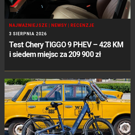
NAJWAŻNIEJSZE
|
NEWSY
|
RECENZJE
3 SIERPNIA 2026
Test Chery TIGGO 9 PHEV – 428 KM
i siedem miejsc za 209 900 zł