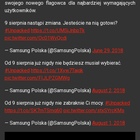
swojego nowego flagowca dla najbardziej wymagających
użytkowników.
9 sierpnia nastąpi zmiana. Jesteście na nią gotowi?
#Unpacked
https://t.co/UMSjJnbpTk
pic.twitter.com/Oc01WvQcdj
— Samsung Polska (@SamsungPolska)
June 29, 2018
Od 9 sierpnia już nigdy nie będziesz musiał wybierać.
#Unpacked
https://t.co/1Xyw7Tajqk
pic.twitter.com/FIJLPZGMWg
— Samsung Polska (@SamsungPolska)
August 2, 2018
Od 9 sierpnia już nigdy nie zabraknie Ci mocy.
#Unpacked
https://t.co/SK7mTSmq60
pic.twitter.com/stxSYrcKMs
— Samsung Polska (@SamsungPolska)
August 1, 2018