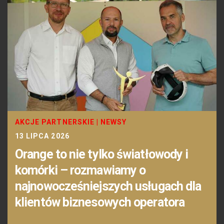
AKCJE PARTNERSKIE
|
NEWSY
13 LIPCA 2026
Orange to nie tylko światłowody i
komórki – rozmawiamy o
najnowocześniejszych usługach dla
klientów biznesowych operatora