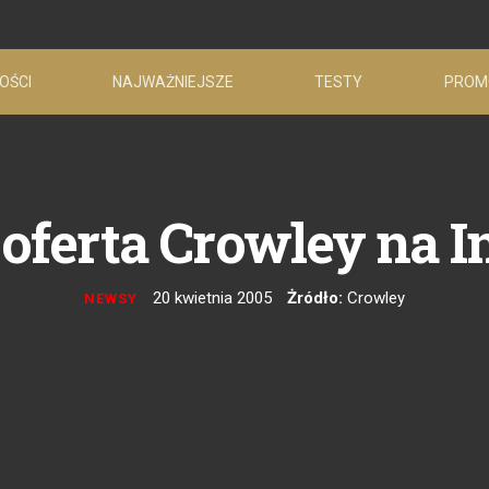
OŚCI
NAJWAŻNIEJSZE
TESTY
PROM
ferta Crowley na I
20 kwietnia 2005
Żródło:
Crowley
NEWSY