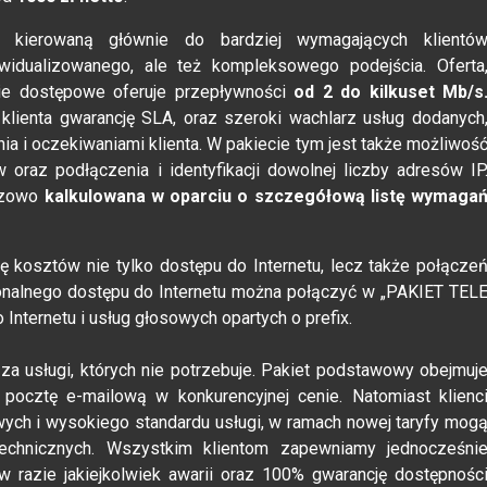
 kierowaną głównie do bardziej wymagających klientó
ywidualizowanego, ale też kompleksowego podejścia. Oferta
ie dostępowe oferuje przepływności
od 2 do kilkuset Mb/s
lienta gwarancję SLA, oraz szeroki wachlarz usług dodanych
ia i oczekiwaniami klienta. W pakiecie tym jest także możliwoś
 oraz podłączenia i identyfikacji dowolnej liczby adresów IP
razowo
kalkulowana w oparciu o szczegółową listę wymaga
ę kosztów nie tylko dostępu do Internetu, lecz także połącze
sjonalnego dostępu do Internetu można połączyć w „PAKIET TEL
Internetu i usług głosowych opartych o prefix.
ci za usługi, których nie potrzebuje. Pakiet podstawowy obejmuj
 pocztę e-mailową w konkurencyjnej cenie. Natomiast klienc
wych i wysokiego standardu usługi, w ramach nowej taryfy mog
echnicznych. Wszystkim klientom zapewniamy jednocześni
 razie jakiejkolwiek awarii oraz 100% gwarancję dostępnośc