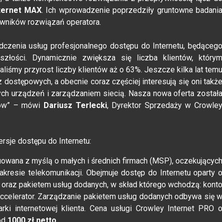
ternet MAX
. Ich wprowadzenie poprzedziły gruntowne badani
owników rozwiązań operatora.
dczenia usług profesjonalnego dostępu do Internetu, będąceg
złości. Dynamicznie zwiększa się liczba klientów, który
liśmy przyrost liczby klientów aż o 63%. Jeszcze kilka lat tem
z dostępowych, a obecnie coraz częściej interesują się oni takż
ch urządzeń i zarządzaniem siecią. Nasza nowa oferta został
ntów” – mówi
Dariusz Terlecki
, Dyrektor Sprzedaży w Crowle
sje dostępu do Internetu:
uowana z myślą o małych i średnich firmach (MSP), oczekującyc
akresie telekomunikacji. Obejmuje dostęp do Internetu oparty 
 oraz pakietem usług dodanych, w skład którego wchodzą: kont
 Accelerator. Zarządzanie pakietem usług dodanych odbywa się 
ki internetowej klienta. Cena usługi Crowley Internet PRO 
od
1000 zł netto
.