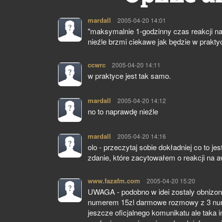
mardall
pisze:
2005-04-20 14:01
"maksymalnie 1-godzinny czas reakcji na
nieźle brzmi ciekawe jak będzie w prakty
ccwrc
pisze:
2005-04-20 14:11
w praktyce jest tak samo.
mardall
pisze:
2005-04-20 14:12
no to naprawdę nieźle
mardall
pisze:
2005-04-20 14:16
olo - przeczytaj sobie dokładniej co to je
zdanie, które zacytowałem o reakcji na a
www.fazafm.com
pisze:
2005-04-20 15:20
UWAGA - podobno w idei zostaly obnizo
numerem 15zl darmowe rozmowy z 3 nume
jeszcze oficjalnego komunikatu ale taka i