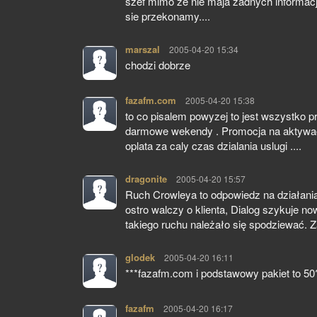
szef mimo ze nie maja zadnych informacji z
sie przekonamy....
marszal
pisze:
2005-04-20 15:34
chodzi dobrze
fazafm.com
pisze:
2005-04-20 15:38
to co pisalem powyzej to jest wszystko p
darmowe wekendy . Promocja na aktywacj
oplata za caly czas dzialania uslugi ....
dragonite
pisze:
2005-04-20 15:57
Ruch Crowleya to odpowiedz na działania
ostro walczy o klienta, Dialog szykuje n
takiego ruchu należało się spodziewać.
glodek
pisze:
2005-04-20 16:11
***fazafm.com i podstawowy pakiet to 50?
fazafm
pisze:
2005-04-20 16:17