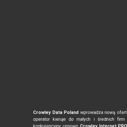
Crowley Data Poland
wprowadza nową ofertę 
operator kieruje do małych i średnich firm
konkurencyjny cenowo
Crowley Internet PR