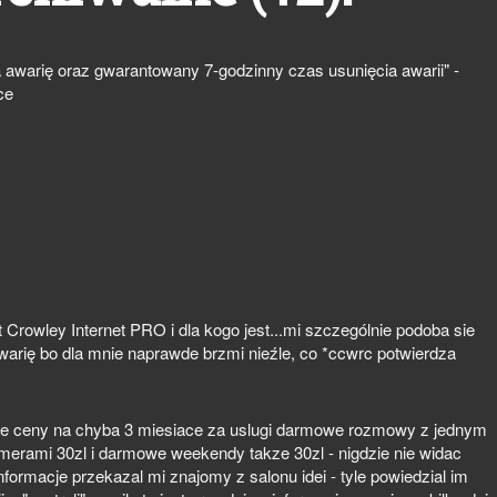
 awarię oraz gwarantowany 7-godzinny czas usunięcia awarii" -
ce
st Crowley Internet PRO i dla kogo jest...mi szczególnie podoba sie
warię bo dla mnie naprawde brzmi nieźle, co *ccwrc potwierdza
ne ceny na chyba 3 miesiace za uslugi darmowe rozmowy z jednym
rami 30zl i darmowe weekendy takze 30zl - nigdzie nie widac
nformacje przekazal mi znajomy z salonu idei - tyle powiedzial im