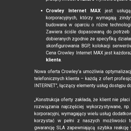
Crowley Internet MAX
jest usługą
korporacyjnych, którzy wymagają zind
budowana w oparciu o różne technolog
Zawiera ściśle dopasowaną do potrzeb k
dobieranych zgodnie ze specyfiką działan
skonfigurowania BGP, kolokacji serwerów
Cena Crowley Internet MAX jest każdo
klienta
.
Nowa oferta Crowley’a umożliwia optymalizacj
telefonicznych klienta – każdą z ofert profe
INTERNET”, łączący elementy usług dostępu do 
„Konstrukcja oferty zakłada, że klient nie pła
rozwiązania najczęściej wykorzystywane, np.
korporacyjni, wymagający wielu usług dodatko
korzystać w pełni z naszych możliwości t
gwarancję SLA zapewniającą szybka reakcję w