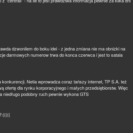
 "centrali" - na ile to jest prawdziwa informacja pewnie za kilka dni
rawda dzwonilem do boku idei - z jedna zmiana nie ma obnizki na
e darmowych numerow trwa do konca czerwca i jest to satala
 konkurencji. Netia wprowadza coraz tańszy internet, TP S.A. też
ową ofertę dla rynku korporacyjnego i małych przedsiębiorstw. Więc
 Za niedługo podobny ruch pewnie wykona GTS
:(((((