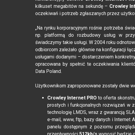
kilkuset megabitów na sekundę –
Crowley In
oczekiwań i potrzeb zgłaszanych przez użytk
„Na rynku korporacyjnym rośnie potrzeba świa
np. platformą do rozbudowy usług w przys
świadczymy takie usługi. W 2004 roku odnotowa
odbiorcom zależało głównie na konfiguracji łąc
usługami dodanymi – dostarczeniem konkretny
opracowana by spełnić te oczekiwania klie
Data Poland.
Użytkownikom zaproponowane zostały dwie wer
Crowley Internet PRO
to oferta skonstr
prostych i funkcjonalnych rozwiązań w z
technologię LMDS, wraz z gwarancją SLA
e-mail, www, ftp, bazy danych i Internet
panelu dostępnym z poziomu przeglądar
przepływności
512kb/s
wynosić będzie 