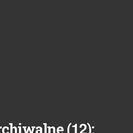
12
rchiwalne (
):