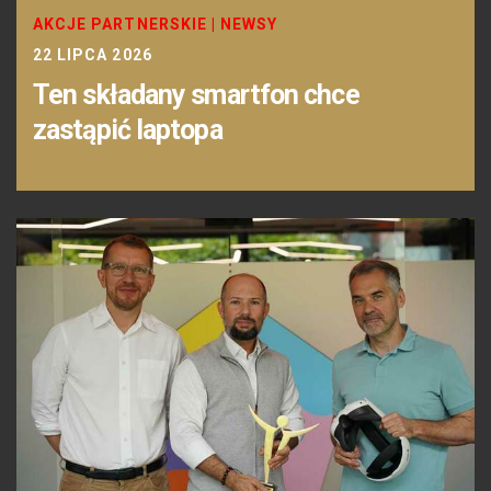
AKCJE PARTNERSKIE
|
NEWSY
22 LIPCA 2026
Ten składany smartfon chce
zastąpić laptopa