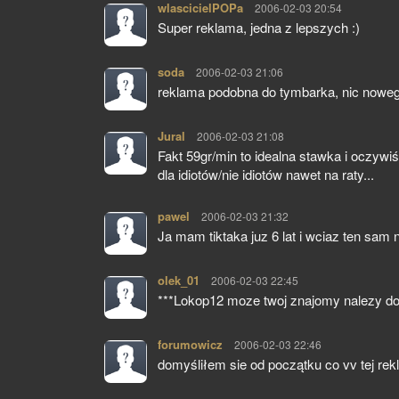
wlascicielPOPa
pisze:
2006-02-03 20:54
Super reklama, jedna z lepszych :)
soda
pisze:
2006-02-03 21:06
reklama podobna do tymbarka, nic nowego
Jural
pisze:
2006-02-03 21:08
Fakt 59gr/min to idealna stawka i oczywi
dla idiotów/nie idiotów nawet na raty...
pawel
pisze:
2006-02-03 21:32
Ja mam tiktaka juz 6 lat i wciaz ten sam 
olek_01
pisze:
2006-02-03 22:45
***Lokop12 moze twoj znajomy nalezy do l
forumowicz
pisze:
2006-02-03 22:46
domyśliłem sie od początku co vv tej re