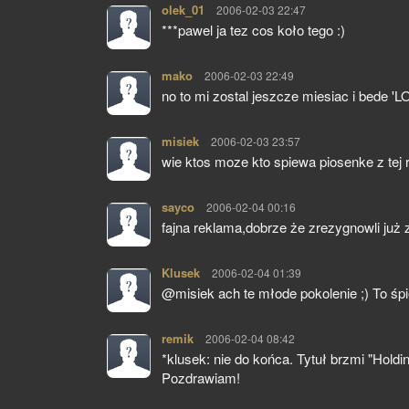
olek_01
pisze:
2006-02-03 22:47
***pawel ja tez cos koło tego :)
mako
pisze:
2006-02-03 22:49
no to mi zostal jeszcze miesiac i bede 'L
misiek
pisze:
2006-02-03 23:57
wie ktos moze kto spiewa piosenke z tej re
sayco
pisze:
2006-02-04 00:16
fajna reklama,dobrze że zrezygnowli ju
Klusek
pisze:
2006-02-04 01:39
@misiek ach te młode pokolenie ;) To śpie
remik
pisze:
2006-02-04 08:42
*klusek: nie do końca. Tytuł brzmi "Holdi
Pozdrawiam!