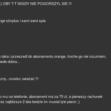
) OBY T-T NIGDY NIE POGORSZYL SIE !!!
nge simplus i sami swoi spia
-taka i przeszedl do abonamentu orange, troche go nie rozumiem,
awde dobra...
zny...musisz uważać !!!
alo mu na telefonie, abonament ma za 75 zl, a pierwszy rachunek
ez najblizsze 2 lata bedzie im musial tyle placic ;)