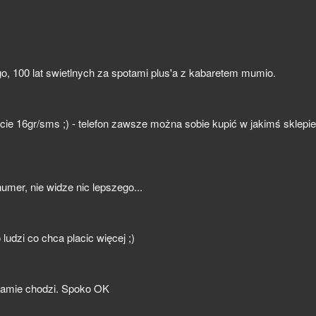
, 100 lat swietlnych za spotami plus'a z kabaretem mumio.
ście 16gr/sms ;) - telefon zawsze można sobie kupić w jakimś sklepie
numer, nie widze nic lepszego...
udzi co chca placic więcej ;)
klamie chodzi. Spoko OK