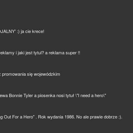
OJALNY' :) ja cie krece!
klamy i jaki jest tytul? a reklama super !!
ż z promowania się wojewódzkim
wa Bonnie Tyler a piosenka nosi tytuł \"I need a hero\"
ng Out For a Hero" . Rok wydania 1986. No ale prawie dobrze :).