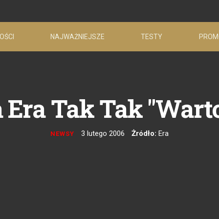
OŚCI
NAJWAŻNIEJSZE
TESTY
PROM
Era Tak Tak "Warto 
3 lutego 2006
Żródło:
Era
NEWSY