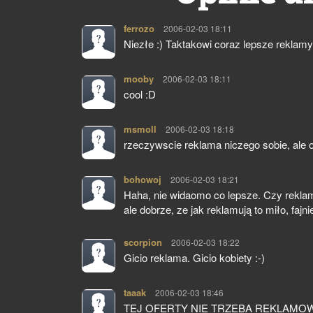
ferrozo
pisze:
2006-02-03 18:11
Niezłe :) Taktakowi coraz lepsze reklamy 
mooby
pisze:
2006-02-03 18:11
cool :D
msmoll
pisze:
2006-02-03 18:18
rzeczywscie reklama niczego sobie, ale o
bohowoj
pisze:
2006-02-03 18:21
Haha, nie widaomo co lepsze. Czy reklam
ale dobrze, ze jak reklamują to miło, fajni
scorpion
pisze:
2006-02-03 18:22
Gicio reklama. Gicio kobiety :-)
taaak
pisze:
2006-02-03 18:46
TEJ OFERTY NIE TRZEBA REKLAMOWA