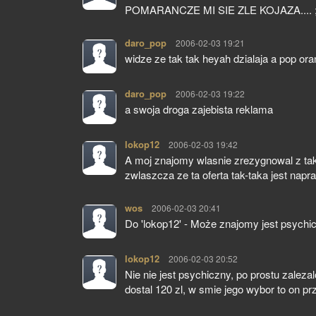
POMARANCZE MI SIE ZLE KOJAZA.... ;
daro_pop
pisze:
2006-02-03 19:21
widze ze tak tak heyah dzialaja a pop ora
daro_pop
pisze:
2006-02-03 19:22
a swoja droga zajebista reklama
lokop12
pisze:
2006-02-03 19:42
A moj znajomy wlasnie zrezygnowal z tak
zwlaszcza ze ta oferta tak-taka jest napr
wos
pisze:
2006-02-03 20:41
Do 'lokop12' - Może znajomy jest psychic
lokop12
pisze:
2006-02-03 20:52
Nie nie jest psychiczny, po prostu zalez
dostal 120 zl, w smie jego wybor to on prz