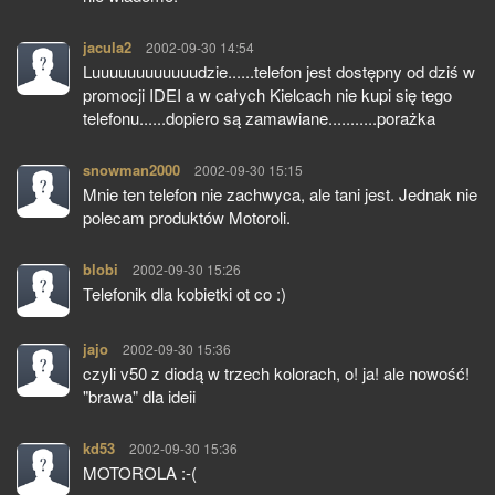
jacula2
pisze:
2002-09-30 14:54
Luuuuuuuuuuuudzie......telefon jest dostępny od dziś w
promocji IDEI a w całych Kielcach nie kupi się tego
telefonu......dopiero są zamawiane...........porażka
snowman2000
pisze:
2002-09-30 15:15
Mnie ten telefon nie zachwyca, ale tani jest. Jednak nie
polecam produktów Motoroli.
blobi
pisze:
2002-09-30 15:26
Telefonik dla kobietki ot co :)
jajo
pisze:
2002-09-30 15:36
czyli v50 z diodą w trzech kolorach, o! ja! ale nowość!
"brawa" dla ideii
kd53
pisze:
2002-09-30 15:36
MOTOROLA :-(