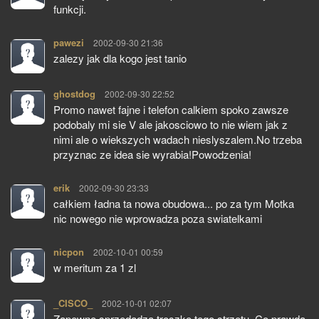
funkcji.
pawezi
pisze:
2002-09-30 21:36
zalezy jak dla kogo jest tanio
ghostdog
pisze:
2002-09-30 22:52
Promo nawet fajne i telefon calkiem spoko zawsze
podobaly mi sie V ale jakosciowo to nie wiem jak z
nimi ale o wiekszych wadach nieslyszalem.No trzeba
przyznac ze idea sie wyrabia!Powodzenia!
erik
pisze:
2002-09-30 23:33
całkiem ładna ta nowa obudowa... po za tym Motka
nic nowego nie wprowadza poza swiatelkami
nicpon
pisze:
2002-10-01 00:59
w meritum za 1 zl
_CISCO_
pisze:
2002-10-01 02:07
Zapewne sprzedadzą troszkę tego strzętu. Co prawda