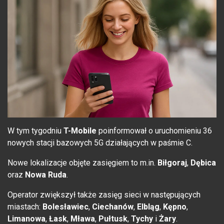
W tym tygodniu
T-Mobile
poinformował o uruchomieniu 36
nowych stacji bazowych 5G działających w paśmie C.
Nowe lokalizacje objęte zasięgiem to m.in.
Biłgoraj
,
Dębica
oraz
Nowa Ruda
.
Operator zwiększył także zasięg sieci w następujących
miastach:
Bolesławiec
,
Ciechanów
,
Elbląg
,
Kępno
,
Limanowa
,
Łask
,
Mława
,
Pułtusk
,
Tychy
i
Żary
.