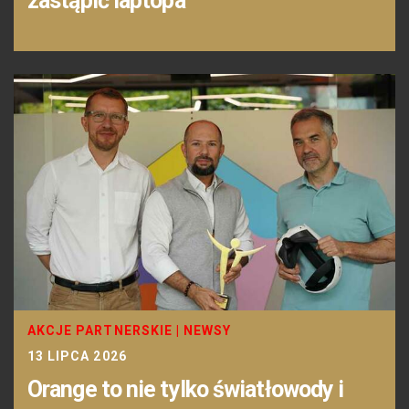
zastąpić laptopa
AKCJE PARTNERSKIE
|
NEWSY
13 LIPCA 2026
Orange to nie tylko światłowody i