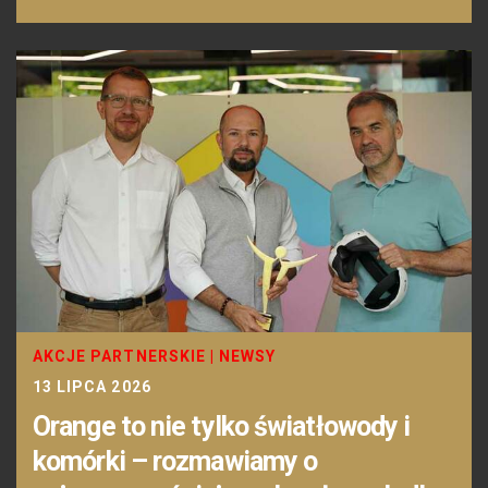
AKCJE PARTNERSKIE
|
NEWSY
13 LIPCA 2026
Orange to nie tylko światłowody i
komórki – rozmawiamy o