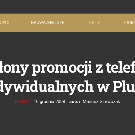
OŚCI
NAJWAŻNIEJSZE
TESTY
PROM
ony promocji z tele
dywidualnych w Plu
10 grudnia 2008
autor:
Mariusz Szewczak
NEWSY