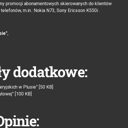
y promocji abonamentowych skierowanych do klientów
telefonów, m.in.: Nokia N73, Sony Ericsson K550i .
sie"
,
ły dodatkowe:
ryjskich w Plusie” [50 KB]
towej” [100 KB]
Opinie: