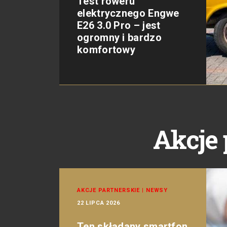
Test roweru
elektrycznego Engwe
E26 3.0 Pro – jest
ogromny i bardzo
komfortowy
Akcje 
AKCJE PARTNERSKIE
|
NEWSY
22 LIPCA 2026
Ten składany smartfon