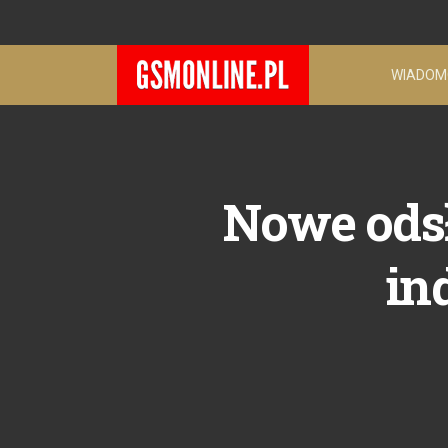
WIADOM
Nowe odsł
in