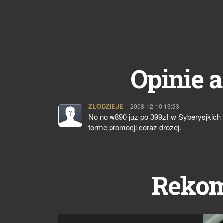
Opinie a
ZLODZIEJE
pisze:
2008-12-10 13:33
No no w890 juz po 399zł w Syberysjkich 
forme promocji coraz drozej.
Reko