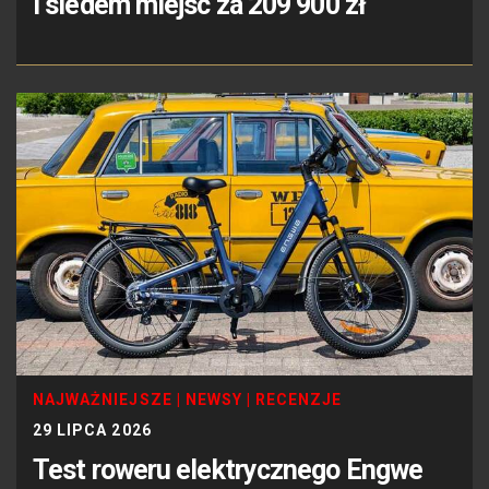
i siedem miejsc za 209 900 zł
NAJWAŻNIEJSZE
|
NEWSY
|
RECENZJE
29 LIPCA 2026
Test roweru elektrycznego Engwe