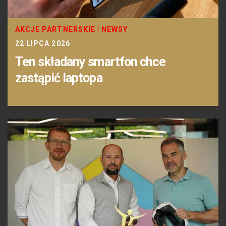
AKCJE PARTNERSKIE
|
NEWSY
22 LIPCA 2026
Ten składany smartfon chce
zastąpić laptopa