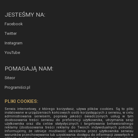
JESTEŚMY NA:
Facebook
Twitter
Instagram
YouTube
POMAGAJĄ NAM:
Siteor
Programiści.pl
PLIKI COOKIES:
Serwis internetowy, z którego korzystasz, używa plików cookies. Są to pliki
instalowane w urządzeniach końcowych osób korzystających z serwisu, w celu
administrowania serwisem, poprawy jakości świadczonych usług w tym
dostosowania treści serwisu do preferencji użytkownika, utrzymania sesji
użytkownika oraz dla celów statystycznych i targetowania behawioralnego
reklamy (dostosowania treści reklamy do Twoich indywidualnych potrzeb).
Informujemy, że istnieje możliwość określenia przez użytkownika serwisu
warunków przechowywania lub uzyskiwania dostępu do informacji zawartych w