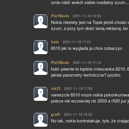
umie robić wokół siebie medialny szum... 
PlaYMode
pisze:
2001-11-19 16:55
Nokia niestety jest na Topie jeżeli chod
szum, a przy tym dość tanią reklamę, bo 
hubi
pisze:
2001-11-19 17:01
6510 jak to wyglada ja chce zobaczyc
PlaYMode
pisze:
2001-11-19 17:14
hubi: pewnie to będzie mieszanka 6210, 
jakieś parametry techniczne? pozdro
luk23
pisze:
2001-11-19 17:55
nareszcie 6510 moze nokia pokonkurowac z
polsce nie wczesniej niz 2003 a r520 juz je
graffi
pisze:
2001-11-19 19:30
No tak, nokia kontratakuje, tyle, że znają