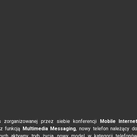
s zorganizowanej przez siebie konferencji
Mobile Interne
 z funkcją
Multimedia Messaging
, nowy telefon należący d
cych aktywny tryb życia, nowy model w kategorii telefonó