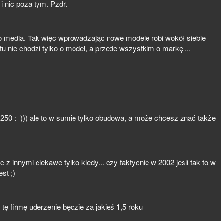
i nic poza tym. Pzdr.
zi o media. Tak więc wprowadzając nowe modele robi wokół siebie
tu nie chodzi tylko o model, a przede wszystkim o markę....
6250 :_))) ale to w sumie tylko obudowa, a może chcesz znać także
 innymi ciekawe tylko kiedy... czy faktycnie w 2002 jesli tak to w
st ;)
c tę firmę uderzenie będzie za jakieś 1,5 roku