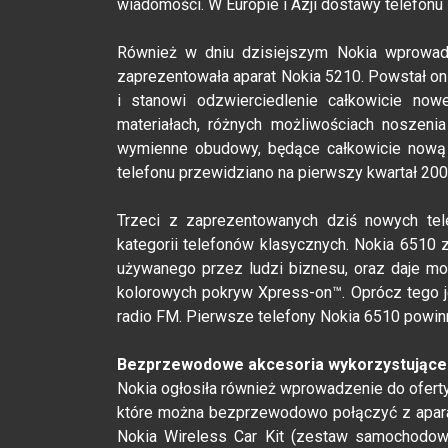
wiadomości. W Europie i Azji dostawy telefonu
Również w dniu dzisiejszym Nokia wprowadz
zaprezentowała aparat Nokia 5210. Powstał on
i stanowi odzwierciedlenie całkowicie nowej
materiałach, różnych możliwościach noszeni
wymienne obudowy, będące całkowicie nową k
telefonu przewidziano na pierwszy kwartał 200
Trzeci z zaprezentowanych dziś nowych te
kategorii telefonów klasycznych. Nokia 6510
używanego przez ludzi biznesu, oraz daje m
kolorowych pokryw Xpress-on™. Oprócz tego 
radio FM. Pierwsze telefony Nokia 6510 powinn
Bezprzewodowe akcesoria wykorzystujące 
Nokia ogłosiła również wprowadzenie do ofert
które można bezprzewodowo połączyć z aparat
Nokia Wireless Car Kit (zestaw samochodowy) 