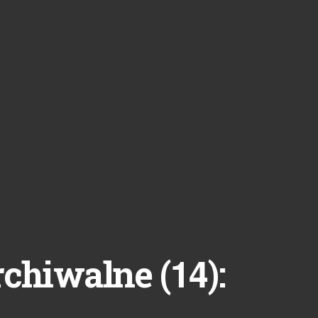
14
rchiwalne (
):