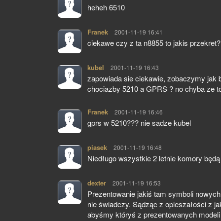
heheh 6510
Franek
pisze:
2001-11-19 16:41
ciekawe czy z ta n8855 to jakis przekret?
kubel
pisze:
2001-11-19 16:43
zapowiada sie ciekawie, zobaczymy jak be
chociazby 5210 a GPRS ? no chyba ze to 
Franek
pisze:
2001-11-19 16:46
gprs w 5210??? nie sadze kubel
piasek
pisze:
2001-11-19 16:48
Niedługo wszystkie 2 letnie komory będą 
dexter
pisze:
2001-11-19 16:53
Prezentowanie jakiś tam symboli nowych 
nie świadczy. Sądząc z opieszałości z j
abyśmy któryś z prezentowanych modeli 