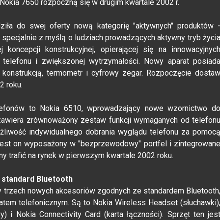
 Nokia 7650 rozpoczną się w drugim kwartale 2002 r.
iła do swej oferty nową kategorię "aktywnych" produktów 
 specjalnie z myślą o ludziach prowadzących aktywny tryb życi
 koncepcji konstrukcyjnej, opierającej się na innowacyjnyc
a telefonu i zwiększonej wytrzymałości. Nowy aparat posiad
onstrukcją, termometr i cyfrowy zegar. Rozpoczęcie dosta
2 roku.
lefonów to Nokia 6510, wprowadzający nowe wzornictwo d
 zawiera zrównoważony zestaw funkcji wymaganych od telefon
ożliwość indywidualnego dobrania wyglądu telefonu za pomoc
jest on wyposażony w "bezprzewodowy" portfel i zintegrowan
y trafić na rynek w pierwszym kwartale 2002 roku.
standard Bluetooth
y trzech nowych akcesoriów zgodnych ze standardem Bluetooth
em telefonicznym. Są to Nokia Wireless Headset (słuchawki)
i Nokia Connectivity Card (karta łączności). Sprzęt ten jes