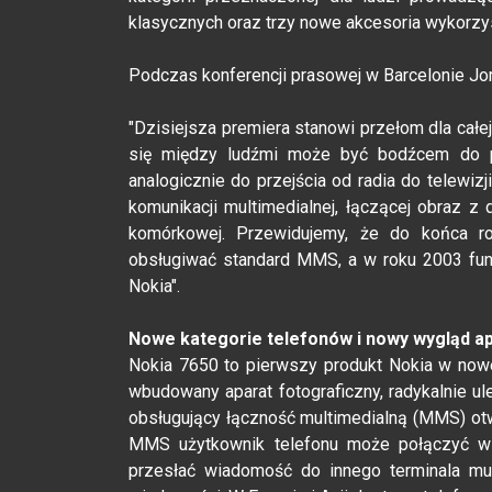
klasycznych oraz trzy nowe akcesoria wykorzys
Podczas konferencji prasowej w Barcelonie Jorm
"Dzisiejsza premiera stanowi przełom dla całe
się między ludźmi może być bodźcem do po
analogicznie do przejścia od radia do telewi
komunikacji multimedialnej, łączącej obraz z
komórkowej. Przewidujemy, że do końca r
obsługiwać standard MMS, a w roku 2003 fu
Nokia".
Nowe kategorie telefonów i nowy wygląd ap
Nokia 7650 to pierwszy produkt Nokia w nowe
wbudowany aparat fotograficzny, radykalnie u
obsługujący łączność multimedialną (MMS) otw
MMS użytkownik telefonu może połączyć w je
przesłać wiadomość do innego terminala mul