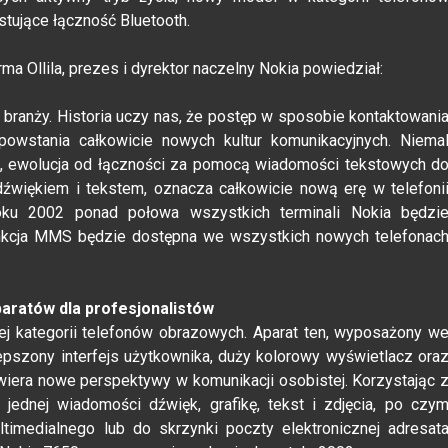
tujące łączność Bluetooth.
a Ollila, prezes i dyrektor naczelny Nokia powiedział:
j branży. Historia uczy nas, że postęp w sposobie kontaktowani
wstania całkowicie nowych kultur komunikacyjnych. Niema
zji, ewolucja od łączności za pomocą wiadomości tekstowych d
 dźwiękiem i tekstem, oznacza całkowicie nową erę w telefoni
oku 2002 ponad połowa wszystkich terminali Nokia będzi
nkcja MMS będzie dostępna we wszystkich nowych telefonac
aratów dla profesjonalistów
j kategorii telefonów obrazowych. Aparat ten, wyposażony w
lepszony interfejs użytkownika, duży kolorowy wyświetlacz ora
iera nowe perspektywy w komunikacji osobistej. Korzystając 
dnej wiadomości dźwięk, grafikę, tekst i zdjęcia, po czy
timedialnego lub do skrzynki poczty elektronicznej adresat